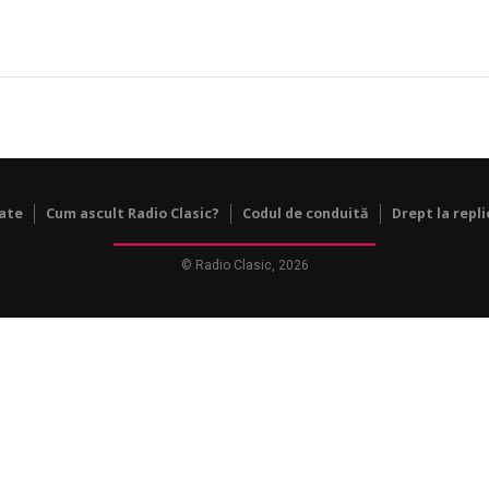
tate
Cum ascult Radio Clasic?
Codul de conduită
Drept la repli
© Radio Clasic, 2026