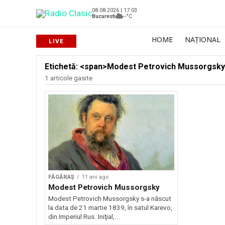
08.08.2026 | 17:03
Bucuresti
--°C
HOME
NAȚIONAL
Etichetă: <span>Modest Petrovich Mussorgsk
1 articole gasite
FĂGĂRAȘ
11 ani ago
Modest Petrovich Mussorgsky
Modest Petrovich Mussorgsky s-a născut
la data de 21 martie 1839, în satul Karevo,
din Imperiul Rus. Iniţial,...