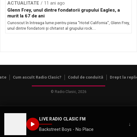
ACTUALITATE
11 ani ago
Glenn Frey, unul dintre fondatorii grupului Eagles, a
murit la 67 de ani
Cunoscut în întreaga lume pentru piesa "Hotel California", Glenn Frey,
unul dintre fondatorii și chitarist al grupului rock...
tate
Cum ascult Radio Clasic?
Codul de conduită
Drept la repli
© Radio Clasic, 2026
LIVE RADIO CLASIC FM
↓
Backstreet Boys - No Place