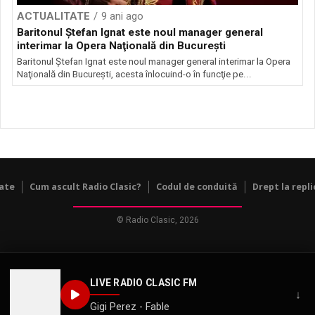
ACTUALITATE
9 ani ago
Baritonul Ştefan Ignat este noul manager general
interimar la Opera Naţională din Bucureşti
Baritonul Ştefan Ignat este noul manager general interimar la Opera
Naţională din Bucureşti, acesta înlocuind-o în funcţie pe...
tate
Cum ascult Radio Clasic?
Codul de conduită
Drept la repli
© Radio Clasic, 2026
LIVE RADIO CLASIC FM
↓
Gigi Perez - Fable