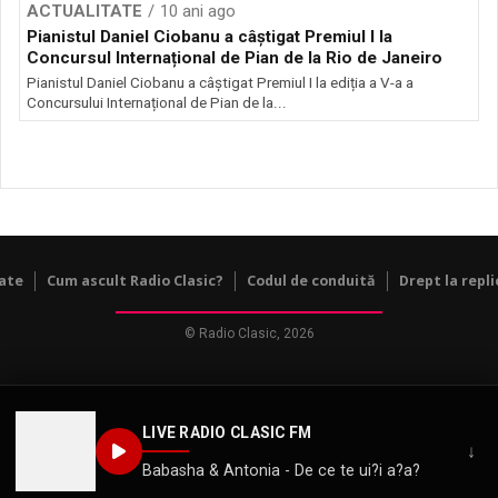
ACTUALITATE
10 ani ago
Pianistul Daniel Ciobanu a câștigat Premiul I la
Concursul Internațional de Pian de la Rio de Janeiro
Pianistul Daniel Ciobanu a câștigat Premiul I la ediția a V-a a
Concursului Internațional de Pian de la...
tate
Cum ascult Radio Clasic?
Codul de conduită
Drept la repli
© Radio Clasic, 2026
LIVE RADIO CLASIC FM
↓
Babasha & Antonia - De ce te ui?i a?a?