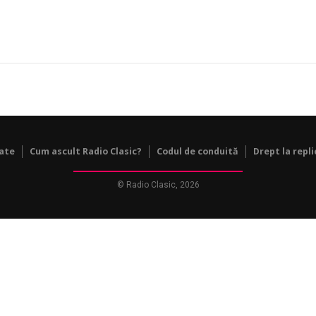
tate
Cum ascult Radio Clasic?
Codul de conduită
Drept la repli
© Radio Clasic, 2026