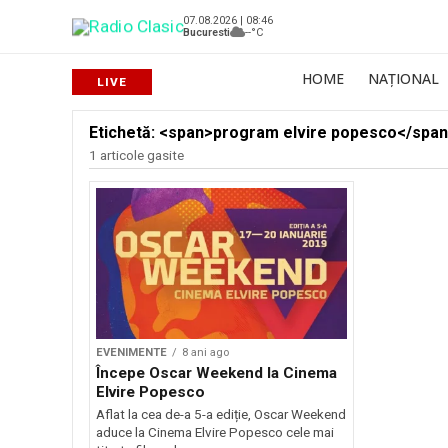
07.08.2026 | 08:46
Bucuresti
--°C
HOME
NAȚIONAL
Etichetă: <span>program elvire popesco</spa
1 articole gasite
EVENIMENTE
8 ani ago
Începe Oscar Weekend la Cinema
Elvire Popesco
Aflat la cea de-a 5-a ediție, Oscar Weekend
aduce la Cinema Elvire Popesco cele mai