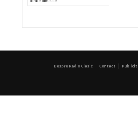
titrate filme ale...
Despre Radio Clasic
Contact
Publici