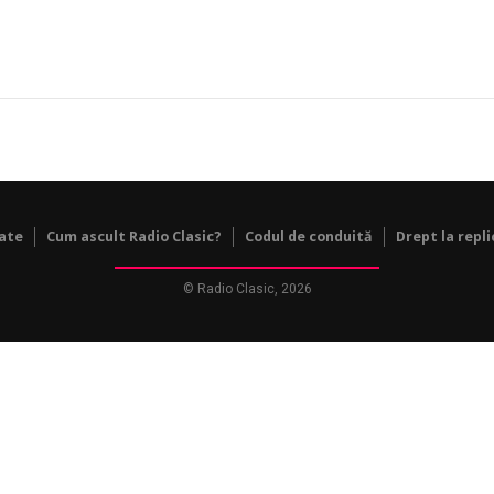
tate
Cum ascult Radio Clasic?
Codul de conduită
Drept la repli
© Radio Clasic, 2026