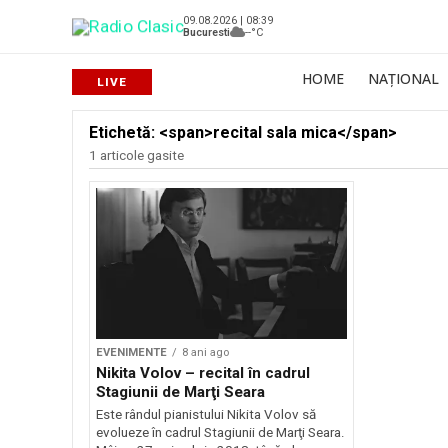
09.08.2026 | 08:39
Bucuresti
--°C
HOME
NAȚIONAL
Etichetă: <span>recital sala mica</span>
1 articole gasite
EVENIMENTE
8 ani ago
Nikita Volov – recital în cadrul
Stagiunii de Marţi Seara
Este rândul pianistului Nikita Volov să
evolueze în cadrul Stagiunii de Marţi Seara.