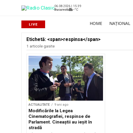
06.08.2026 | 15:39
Bucuresti
--°C
HOME
NAȚIONAL
Etichetă: <span>respinsa</span>
1 articole gasite
ACTUALITATE
9 ani ago
Modificările la Legea
Cinematografiei, respinse de
Parlament. Cineaştii au ieşit în
stradă