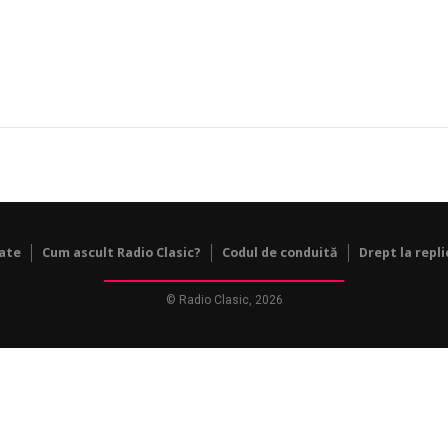
tate
Cum ascult Radio Clasic?
Codul de conduită
Drept la repli
© Radio Clasic, 2026