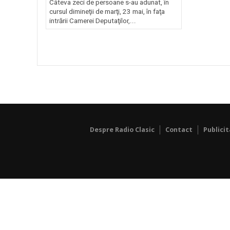
Câteva zeci de persoane s-au adunat, în
cursul dimineţii de marţi, 23 mai, în faţa
intrării Camerei Deputaţilor,...
Despre Radio Clasic
Contact
Publici