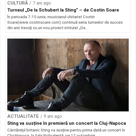
CULTURĂ
7 ani ago
Turneul „De la Schubert la Sting” – de Costin Soare
În perioada 7-15 iunie, muzicianul-chitarist Costin
Soare(www.costinsoare.com) continuă seria turneelor de succes
din anii trecuţi cu un nou proiect intitulat „De...
ACTUALITATE
9 ani ago
Sting va susține în premieră un concert la Cluj-Napoca
Cântărețul britanic Sting va susține pentru prima dată un concert în
Cluj-Napoca, la Sala Polivalentă, pe 17 octombrie,...