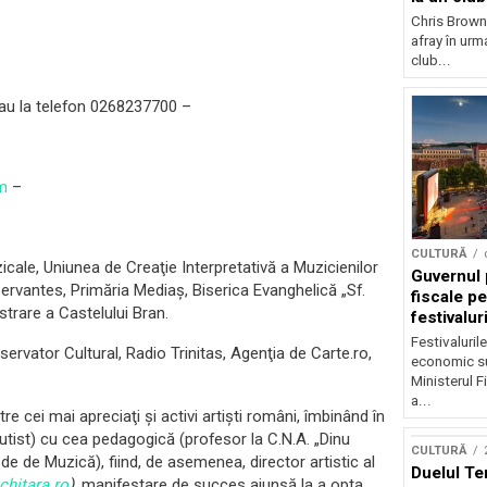
Chris Brown
afray în urma
club...
au la telefon 0268237700 –
m
–
CULTURĂ
cale, Uniunea de Creaţie Interpretativă a Muzicienilor
Guvernul 
ervantes, Primăria Mediaş, Biserica Evanghelică „Sf.
fiscale pe
trare a Castelului Bran.
festivalur
Festivaluril
rvator Cultural, Radio Trinitas, Agenţia de Carte.ro,
economic su
Ministerul F
a...
tre cei mai apreciaţi şi activi artişti români, îmbinând în
lutist) cu cea pedagogică (profesor la C.N.A. „Dinu
CULTURĂ
 de de Muzică), fiind, de asemenea, director artistic al
Duelul Te
chitara.ro
)
, manifestare de succes ajunsă la a opta