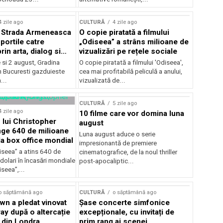
lui Enescu 2026
4 zile ago
CULTURĂ
4 zile ago
l Strada Armeneasca
O copie piratată a filmului
portile catre
„Odiseea” a strâns milioane de
in arta, dialog si
vizualizări pe rețele sociale
, intre 31 iulie si 2
ie si 2 august, Gradina
O copie piratată a filmului 'Odiseea',
a Gradina Botanica din
n Bucuresti gazduieste
cea mai profitabilă peliculă a anului,
...
vizualizată de...
CULTURĂ
5 zile ago
4 zile ago
10 filme care vor domina luna
 lui Christopher
august
nge 640 de milioane
Luna august aduce o serie
la box office mondial
impresionantă de premiere
iseea” a atins 640 de
cinematografice, de la noul thriller
dolari în încasări mondiale
post-apocaliptic...
iseea”,...
o săptămână ago
CULTURĂ
o săptămână ago
wn a pledat vinovat
Șase concerte simfonice
ay după o altercație
excepționale, cu invitați de
b din Londra
prim rang ai scenei