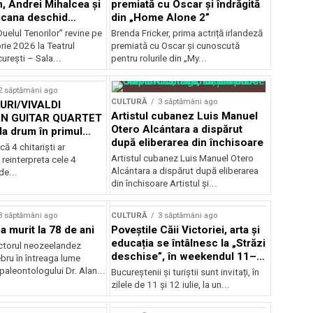
, Andrei Mihalcea și
premiată cu Oscar și îndrăgită
icana deschid
din „Home Alone 2”
 Musical
uelul Tenorilor” revine pe
Brenda Fricker, prima actriță irlandeză
nza la TNB
ie 2026 la Teatrul
premiată cu Oscar și cunoscută
urești – Sala...
pentru rolurile din „My...
2 săptămâni ago
CULTURĂ
3 săptămâni ago
RI/VIVALDI
Artistul cubanez Luis Manuel
N GUITAR QUARTET
Otero Alcántara a dispărut
la drum în primul
după eliberarea din închisoare
țional
că 4 chitarişti ar
Artistul cubanez Luis Manuel Otero
 reinterpreta cele 4
Alcántara a dispărut după eliberarea
de...
din închisoare Artistul și...
3 săptămâni ago
CULTURĂ
3 săptămâni ago
a murit la 78 de ani
Poveștile Căii Victoriei, arta și
educația se întâlnesc la „Străzi
actorul neozeelandez
deschise”, în weekendul 11–
bru în întreaga lume
12 iulie
 paleontologului Dr. Alan...
Bucureștenii și turiștii sunt invitați, în
zilele de 11 și 12 iulie, la un...