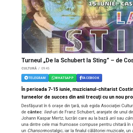
Turneul „De la Schubert la Sting” – de Co
CULTURĂ
09:45
TELEGRAM
WHATSAPP
FACEBOOK
În perioada 7-15 iunie, muzicianul-chitarist
Costi
turneelor de succes din anii trecuţi cu un nou pro
Desfăşurat în 6 oraşe din ţară, sub egida Asociaţiei Cultu
de
cântec
:
lied
-uri de Franz Schubert, aranjate de unul din
Johann Kaspar Mertz; lucrări care au la bază
arii
sau
cân
una dintre cele mai frumoase compuse pentru chitară în s
un
Chanson
nostalgic; iar la finalul călătoriei muzicale, u