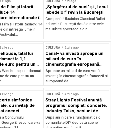
o zi ago
CULTURĂ
o zi ago
 de Film şi Istorii
„Spărgătorul de nuci” și „Lacul
duce 14
lebedelor” revin la București
re internaţionale în
Compania Ukrainian Classical Ballet
aduce la București două dintre cele
e Film şi Istorii Râşnov: 14
mai iubite spectacole din...
 din întreaga lume în
estivalul...
2 zile ago
CULTURĂ
2 zile ago
ehouse, tatăl lui
Canal+ va investi aproape un
amnat la 1,1
miliard de euro în
de euro pentru un
cinematografia europeană
rdut
până în 2032
my Winehouse, condamnat
Aproape un miliard de euro vor fi
ane de euro pentru un
investiți în cinematografia franceză și
d...
europeană de...
4 zile ago
CULTURĂ
4 zile ago
certe simfonice
Stray Lights Festival anunță
le, cu invitați de
programul complet: concerte,
 ai scenei
Industry Talks, sesiuni de
onale și ansambluri
audiție și noi opțiuni de
e a Concursului
După ani în care a funcționat ca o
le românești de
participare pentru public
l George Enescu, care va
comunitate DIY dedicată scenei
, în programul
perioada 23...
alternative românești,...