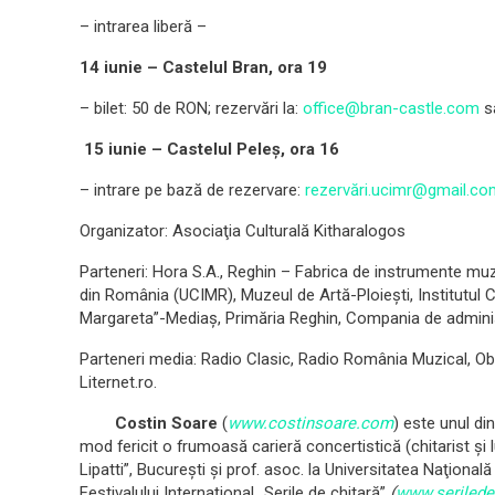
– intrarea liberă –
14 iunie – Castelul Bran, ora 19
– bilet: 50 de RON; rezervări la:
office@bran-castle.com
s
15 iunie – Castelul Peleş, ora 16
– intrare pe bază de rezervare:
rezervări.ucimr@gmail.co
Organizator: Asociaţia Culturală Kitharalogos
Parteneri: Hora S.A., Reghin – Fabrica de instrumente muzi
din România (UCIMR), Muzeul de Artă-Ploieşti, Institutul C
Margareta”-Mediaş, Primăria Reghin, Compania de adminis
Parteneri media: Radio Clasic, Radio România Muzical, Obse
Liternet.ro.
Costin Soare
(
www.costinsoare.com
) este unul din
mod fericit o frumoasă carieră concertistică (chitarist şi 
Lipatti”, Bucureşti şi prof. asoc. la Universitatea Naţională
Festivalului Internaţional „Serile de chitară”
(
www.serilede