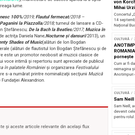
von Korch
ntreaga lume.
Mihai Urz
stagiunea
Concertul „D
nesc 100%
/2019;
Flautul fermecat
/2018 –
Extravaga
14 septembr
 Paganini la Piazzolla
/2018;
turneul de lansare a CD-
Național Buc
an Ştefănescu;
De la Bach la Beatles
/2017;
Muzica în
de actriţa Daniela Nane;
Nocturne şi dansuri
/2013), un
CULTURĂ
nty Shades of Music
(alături de Ion Bogdan
ANOTIMPU
e (alături de flautistul Ion Bogdan Ştefănescu şi de
ROMANIA
e este un promotor neobosit al muzicii clasice de
pornește 
ui voce intimă şi repertoriu sunt apreciate de publicul
turneu na
Cum ar fi da
a în palatele României
şi organizarea
Festivalului
reimagina şi
re s-a numărat printre nominalizaţii secţiunii
Muzică
Anotimpuri 
 Fundaţiei Alexandrion.
CULTURĂ
Sam Neill 
Sam Neill, 
devenit cele
pentru rolul
 și aceste articole relevante din același flux