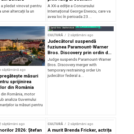
internaționale și ansambluri
 a pledat vinovat pentru
A XX-a ediție a Concursului
orchestrale românești de
 unei altercații la un
Internațional George Enescu, care va
prestigiu, în programul
avea loc în perioada 23...
Concursului Enescu 2026
Sursă foto: Shutterstock
CULTURĂ
2 săptămâni ago
Judecătorul suspendă
fuziunea Paramount-Warner
Bros. Discovery prin ordin de
restricție temporară
Judge suspends Paramount-Warner
Bros. Discovery merger with
o săptămână ago
temporary restraining order Un
pregătește măsuri
judecător federal a...
ntru sprijinirea
ilor din România
e din România, motor
b analiza Guvernului
inanțelor ia măsuri pentru
2 săptămâni ago
CULTURĂ
2 săptămâni ago
norilor 2026: Ștefan
A murit Brenda Fricker, actrița