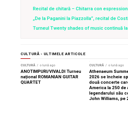
Recital de chitară – Chitarra con espressio
„De la Paganini la Piazzolla”, recital de Cos
Turneul Twenty shades of music continuă la 
CULTURĂ - ULTIMELE ARTICOLE
CULTURĂ
o lună ago
CULTURĂ
o lună ago
ANOTIMPURI/VIVALDI Turneu
Athenaeum Summer
național ROMANIAN GUITAR
2026 se încheie sp
QUARTET
două concerte car
America la 250 de 
legendarului său 
John Williams, pe 2