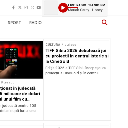
LIVE RADIO CLASIC FM
Mariah Carey - Honey
SPORT
RADIO
CULTURĂ
o zi ago
TIFF Sibiu 2026 debutează joi
cu proiecții în centrul istoric și
la CineGold
Ediția 2026 a TIFF Sibiu începe joi cu
proiecții la CineGold și în centrul...
18 ore ago
cționat în judecată
5 milioane de dolari
l unui film cu
Cage
în judecată pentru 105
dolari după furtul unui