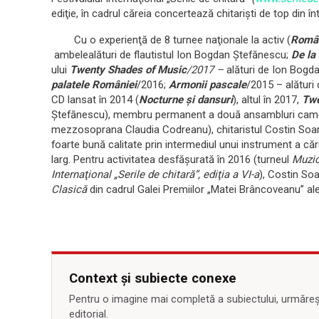
ediţie, în cadrul căreia concertează chitarişti de top din î
Cu o experienţă de 8 turnee naţionale la activ (
Româ
ambelealături de flautistul Ion Bogdan Ştefănescu;
De la
ului
Twenty Shades of Music
/2017 –
alături de Ion Bogd
palatele României
/2016;
Armonii pascale
/2015 – alături 
CD lansat în 2014 (
Nocturne şi dansuri
), altul în 2017,
Twe
Ştefănescu), membru permanent a două ansambluri cameral
mezzosoprana Claudia Codreanu), chitaristul Costin Soar
foarte bună calitate prin intermediul unui instrument a căr
larg. Pentru activitatea desfăşurată în 2016 (turneul
Muzic
Internaţional „Serile de chitară”, ediţia a VI-a
), Costin Soa
Clasică
din cadrul Galei Premiilor „Matei Brâncoveanu” ale
Context și subiecte conexe
Pentru o imagine mai completă a subiectului, urmărește
editorial.