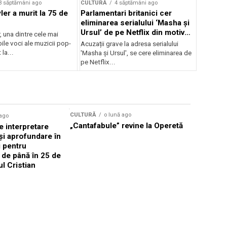
3 săptămâni ago
CULTURĂ
4 săptămâni ago
er a murit la 75 de
Parlamentari britanici cer
eliminarea serialului ‘Masha și
Ursul’ de pe Netflix din motive
, una dintre cele mai
de propagandă
le voci ale muzicii pop-
Acuzații grave la adresa serialului
 la...
'Masha și Ursul', se cere eliminarea de
pe Netflix...
CULTURĂ
o lună ago
 ago
CULTURĂ
„Cantafabule” revine la Operetă
 interpretare
Athenaeu
și aprofundare în
2026 Laur
i pentru
Grammy, C
i de până în 25 de
reuni sub
ul Cristian
Română de
Janoska î
pe 20 iuni