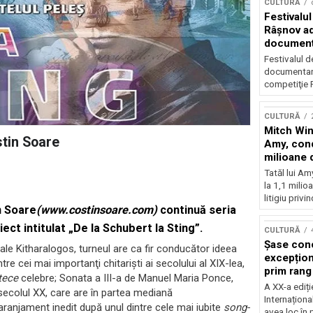
CULTURĂ
Festivalul
Râşnov a
documenta
premieră
Festivalul d
documentare
competiţie F
CULTURĂ
Mitch Win
stin Soare
Amy, cond
milioane 
litigiu pie
Tatăl lui A
la 1,1 milio
litigiu privin
n Soare
(
www.costinsoare.com
)
continuă seria
iect intitulat
„De la Schubert la Sting”
.
CULTURĂ
Șase con
rale Kitharalogos, turneul are ca fir conducător ideea
excepționa
tre cei mai importanţi chitarişti ai secolului al XIX-lea,
prim rang
tece
celebre; Sonata a III-a de Manuel Maria Ponce,
internați
A XX-a ediți
ecolul XX, care are în partea mediană
orchestra
Internaționa
n aranjament inedit după unul dintre cele mai iubite
song-
prestigiu
avea loc în 