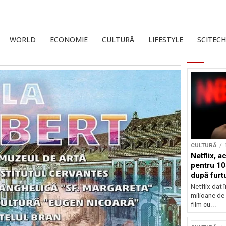
WORLD
ECONOMIE
CULTURĂ
LIFESTYLE
SCITECH
CULTURĂ
Netflix, a
pentru 10
după furtu
Nicolas 
Netflix dat 
milioane de 
film cu...