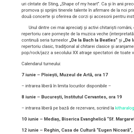
uri cîntate de Sting, „Shape of my heart”. Ca şi în anii prec
promova şi sprijini tinerele talente în afirmare de la noi pr
două concerte şi oferirea de corzi şi accesorii pentru ins
Unul dintre cei mai apreciaţi şi activi chitarişti români, 
repertoriu care porneşte de la muzica veche (interpretată
continuă seria turneelor
„De la Bach la Beatles”
şi
„De l
repertoriu clasic, tradiţional al chitarei clasice şi aranja
pop/rock/jazz a secolului XX atrage spectatori de toate vâr
Calendarul turneului:
7 iunie – Ploieşti, Muzeul de Art
ă
, ora 17
– intrarea liberă în limita locurilor disponibile –
8 iunie – Bucureşti, Institutul Cervantes, ora 19
– intrarea liberă pe bază de rezervare, scriind la
kitharal
10 iunie – Mediaş, Biserica Evanghelic
ă
“Sf. Margaret
12 iunie – Reghin, Casa de Cultură “Eugen Nicoară”,