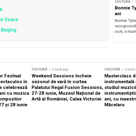
CULTURĂ
Bonnie Tyl
ne
ani
tin Soare
Bonnie Tyler
recognoscibi
Beijing
rock, a murit
CULTURĂ
o lună ago
CULTURĂ
o lună
 Festival
Weekend Sessions încheie
Masterclass de
ectaculos în
sezonul de vară în curtea
instrumentală 
e celebrează
Palatului Regal Fusion Sessions,
studiul muzici
ani cu muzica
27-28 iunie, Muzeul Național de
instrumentiști
compozitor
Artă al României, Calea Victoriei
ani, cu maestr
7 și 28 iunie
Măcelaru