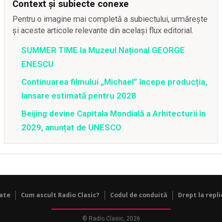
Context și subiecte conexe
Pentru o imagine mai completă a subiectului, urmărește
și aceste articole relevante din același flux editorial.
SUMMER TIME la Muzeul Național GEORGE
ENESCU
Continuarea filmului „Michael” începe producția,
lansare estimată pentru 2028
Beijing devine Capitala Mondială a Arhitecturii în
2029, anunțat de UNESCO
tate
Cum ascult Radio Clasic?
Codul de conduită
Drept la repli
© Radio Clasic, 2026