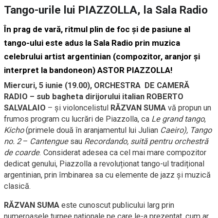
Tango-urile lui PIAZZOLLA, la Sala Radio
În prag de vară, ritmul plin de foc și de pasiune al
tango-ului este adus la
Sala Radio
prin muzica
celebrului artist argentinian (compozitor, aranjor și
interpret la bandoneon)
ASTOR
PIAZZOLLA!
Miercuri, 5 iunie (19.00), ORCHESTRA DE CAMERĂ
RADIO
– sub bagheta dirijorului italian
ROBERTO
SALVALAIO
– și violoncelistul
RĂZVAN SUMA
vă propun un
frumos program cu lucrări de Piazzolla, ca
Le grand tango
,
Kicho
(primele două în aranjamentul lui Julian
Caeiro),
Tango
no. 2
–
Cantengue
sau
Recordando, suită pentru orchestră
de coarde
. Considerat adesea ca cel mai mare compozitor
dedicat genului, Piazzolla a revoluționat tango-ul tradițional
argentinian, prin îmbinarea sa cu elemente de jazz și muzică
clasică.
RĂZVAN SUMA
este cunoscut publicului larg prin
numeroasele turnee naționale pe care le-a prezentat, cum ar