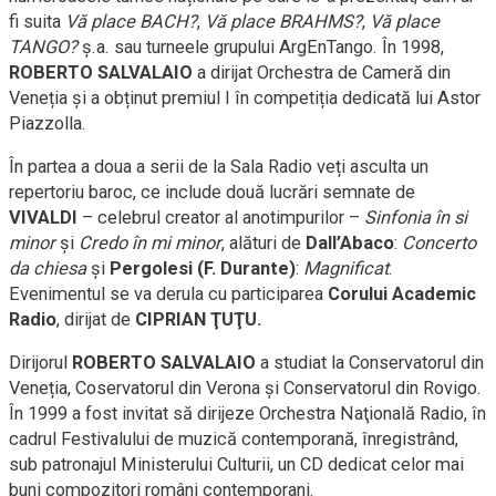
fi suita
Vă place BACH?
,
Vă place BRAHMS?
,
Vă place
TANGO?
ș.a. sau turneele grupului ArgEnTango. În 1998,
ROBERTO SALVALAIO
a dirijat Orchestra de Cameră din
Veneția și a obținut premiul I în competiția dedicată lui Astor
Piazzolla.
În partea a doua a serii de la Sala Radio veți asculta un
repertoriu baroc, ce include două lucrări semnate de
VIVALDI
– celebrul creator al anotimpurilor –
Sinfonia în si
minor
și
Credo în mi minor
, alături de
Dall’Abaco
:
Concerto
da chiesa
și
Pergolesi (F. Durante)
:
Magnificat
.
Evenimentul se va derula cu participarea
Corului Academic
Radio
, dirijat de
CIPRIAN ŢUŢU.
Dirijorul
ROBERTO SALVALAIO
a studiat la Conservatorul din
Veneția, Coservatorul din Verona și Conservatorul din Rovigo.
În 1999 a fost invitat să dirijeze Orchestra Naţională Radio, în
cadrul Festivalului de muzică contemporană, înregistrând,
sub patronajul Ministerului Culturii, un CD dedicat celor mai
buni compozitori români contemporani.