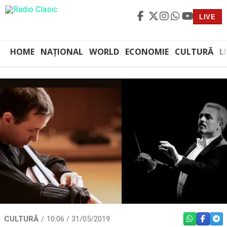
LIVE
HOME
NAȚIONAL
WORLD
ECONOMIE
CULTURĂ
L
CULTURĂ
10:06 / 31/05/2019
WHATSAPP
FACEBO
TEL