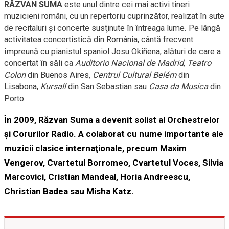
RĂZVAN SUMA
este unul dintre cei mai activi tineri
muzicieni români, cu un repertoriu cuprinzător, realizat în sute
de recitaluri şi concerte susţinute în întreaga lume. Pe lângă
activitatea concertistică din România, cântă frecvent
împreună cu pianistul spaniol Josu Okiñena, alături de care a
concertat în săli ca
Auditorio Nacional de Madrid
,
Teatro
Colon
din Buenos Aires,
Centrul Cultural Belém
din
Lisabona,
Kursall
din San Sebastian sau
Casa da Musica
din
Porto.
În 2009, Răzvan Suma a devenit solist al Orchestrelor
şi Corurilor Radio. A colaborat cu nume importante ale
muzicii clasice internaţionale, precum Maxim
Vengerov, Cvartetul Borromeo, Cvartetul Voces, Silvia
Marcovici, Cristian Mandeal, Horia Andreescu,
Christian Badea sau Misha Katz.