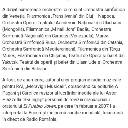
A dirijat numeroase orchestre, cum sunt Orchestra simfonică
din Veneţia, Filarmonica „Transilvania” din Cluj – Napoca,
Orchestra Operei Teatrului Academic Naţional din Ulanbator
(Mongolia), Filarmonica „Mihail Jora” Bacău, Orchestra
Simfonică Naţională din Caracas (Venezuela), Marea
Orchestră Simfonică Rusă, Orchestra Simfonică din Catania,
Orchestra Simfonică Mediteraneană, Filarmonica din Târgu
Mureş, Filarmonica din Chişinău, Teatrul de Operă și balet din
Yakutsk, Teatrul de operă și balet din Ulaan Ude şi Orchestra
Simfonică din Balcani.
A fost, de asemerea, autor al unor programe radio muzicale
pentru RAI, „Meravigli Musicali”, colaborând cu editurile A.
Pagani şi Curci ca revizor al lucrărilor inedite ale lui Astor
Piazzolla. S-a îngrijit personal de revizia manuscriului
oratoriului
El Pueblo Joven
, pe care în februarie 2007 l-a
interpretat la Bucureşti, în primă audiţie mondială, transmisă
în direct de Radio România.