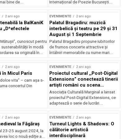
mai bine de...
Internațional de Poezie București...
E
2 ani ago
EVENIMENTE
2 ani ago
enabilă la BalKaniK
Palatul Bragadiru: muzică
cu „D*efectele
interbelică şi teatru pe 29 şi 31
August şi 1 Septembrie
 Mătușii”, cunoscut pentru
Palatul Bragadiru propune iubitorilor
sustenabilității în modă
de frumos concerte attractive şi
ordarea sa originală în...
întâlniri memorabile cu nume mari...
E
2 ani ago
EVENIMENTE
2 ani ago
i în Micul Paris
Proiectul cultural ,,Post-Digital
Extensions” conectează tinerii
dolce vita” – cam așa s-
artiști români cu scena
zuma concertul Din
internațională
Asociația Culturală Marginal a lansat
proiectul Post-Digital Extensions, ce
adaptează o serie de lucrări...
E
2 ani ago
EVENIMENTE
2 ani ago
medieval la Făgăraș
Turneul Lights & Shadows: O
călătorie artistică
l 23-25 august 2024, la
interdisciplinară
vea loc o nouă ediție a...