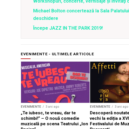
Workshopuri, concerte, vernisaje şi invitaţi 
Michael Bolton concertează la Sala Palatului
deschidere
Începe JAZZ IN THE PARK 2019!
EVENIMENTE - ULTIMELE ARTICOLE
EVENIMENTE
3 ani ago
EVENIMENTE
3 ani ago
„Te iubesc, te vreau, dar te
Descoperă noutate
schimbi!” – O nouă comedie
vechi la ediția a XVI
muzicală pe scena Teatrului „Ion
Festivalului de Mu