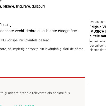
e,
 blidare, lingurare, dulapuri,
EVENIMENT
ă, dar și
Ediția a V
, bancnote vechi, timbre cu subiecte etnografice…
‘MUSICA 
elitele mu
 Nu vor lipsi nici plantele de leac.
Brașov
În perioada
deveni centr
e, să împletiți coronițe din levănțică și flori de câmp.
clasice dator
 și aceste articole relevante din același flux