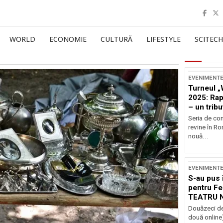
WORLD
ECONOMIE
CULTURĂ
LIFESTYLE
SCITECH
EVENIMENT
Turneul „
2025: Ra
– un tribu
și Occide
Seria de co
revine în R
nouă...
EVENIMENT
S-au pus 
pentru Fe
TEATRU 
Douăzeci de
două online