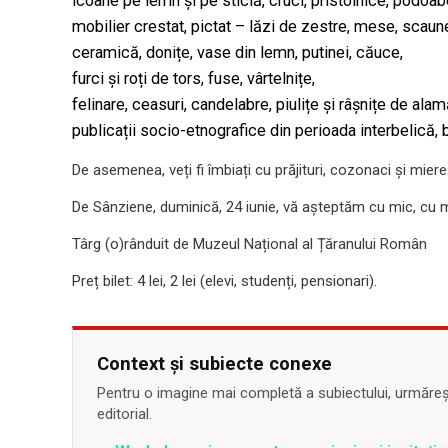
icoane pe lemn și pe sticlă, cruci, pristolnice, podoab
mobilier crestat, pictat – lăzi de zestre, mese, scaune,
ceramică, donițe, vase din lemn, putinei, căuce,
furci și roți de tors, fuse, vârtelnițe,
felinare, ceasuri, candelabre, piulițe și râșnițe de alam
publicații socio-etnografice din perioada interbelică
De asemenea, veți fi îmbiați cu prăjituri, cozonaci și miere.
De Sânziene, duminică, 24 iunie, vă așteptăm cu mic, cu mar
Târg (o)rânduit de Muzeul Național al Țăranului Român
Preț bilet: 4 lei, 2 lei (elevi, studenți, pensionari).
Context și subiecte conexe
Pentru o imagine mai completă a subiectului, urmărește
editorial.