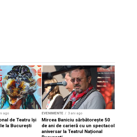
EVENIMENTE
Weekend c
Teatru la 
eveniment
ni ago
EVENIMENTE
3 ani ago
onal de Teatru își
Mircea Baniciu sărbătorește 50
le la București
de ani de carieră cu un spectacol
aniversar la Teatrul Național