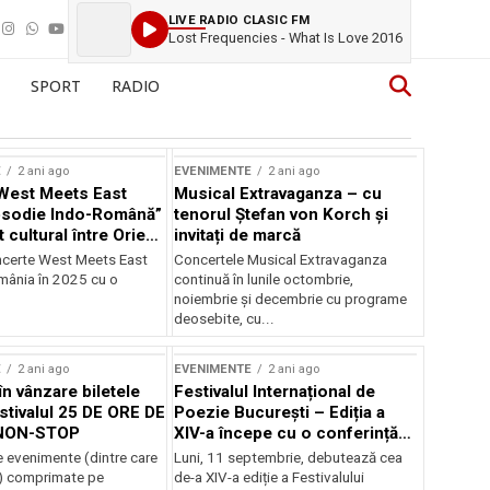
LIVE RADIO CLASIC FM
Lost Frequencies - What Is Love 2016
SPORT
RADIO
E
2 ani ago
EVENIMENTE
2 ani ago
West Meets East
Musical Extravaganza – cu
psodie Indo-Română”
tenorul Ștefan von Korch și
t cultural între Orient
invitați de marcă
nt
ncerte West Meets East
Concertele Musical Extravaganza
omânia în 2025 cu o
continuă în lunile octombrie,
noiembrie şi decembrie cu programe
deosebite, cu...
E
2 ani ago
EVENIMENTE
2 ani ago
în vânzare biletele
Festivalul Internațional de
stivalul 25 DE ORE DE
Poezie București – Ediția a
NON-STOP
XIV-a începe cu o conferință
despre limba română
 evenimente (dintre care
Luni, 11 septembrie, debutează cea
susținută de Marco Lucchesi
) comprimate pe
de-a XIV-a ediție a Festivalului