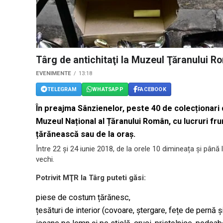
Târg de antichitaţi la Muzeul Ţăranului 
EVENIMENTE
13:18
TELEGRAM
WHATSAPP
FACEBOOK
În preajma Sânzienelor, peste 40 de colecționari di
Muzeul Național al Țăranului Român, cu lucruri f
țărănească sau de la oraș.
Între 22 și 24 iunie 2018, de la orele 10 dimineața și până l
vechi.
Potrivit MŢR la Târg puteti găsi:
piese de costum țărănesc,
țesături de interior (covoare, ștergare, fețe de pernă 