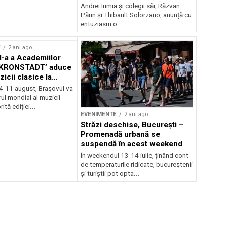
Andrei Irimia și colegii săi, Răzvan
Păun și Thibault Solorzano, anunță cu
entuziasm o...
E
2 ani ago
II-a a Academiilor
KRONSTADT’ aduce
zicii clasice la
 4-11 august, Brașovul va
ul mondial al muzicii
ită ediției...
EVENIMENTE
2 ani ago
Străzi deschise, București –
Promenadă urbană se
suspendă în acest weekend
În weekendul 13-14 iulie, ținând cont
de temperaturile ridicate, bucureștenii
și turiștii pot opta...