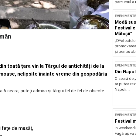
parcursul a 
EVENIMENT
Modă sust
Festival 
Mătușii”
Român
„D*efectele
promovarea 
și pentru ab
n toată țara vin la Târgul de antichități de la
EVENIMENT
Din Napol
rumoase, nelipsite înainte vreme din gospodăria
O seară de „
ar putea re
Napoli...
a 6 seara, puteți admira și târgui fel de fel de obiecte
EVENIMENT
Festival 
și fețe de masă),
În weekendu
Făgăraș va a