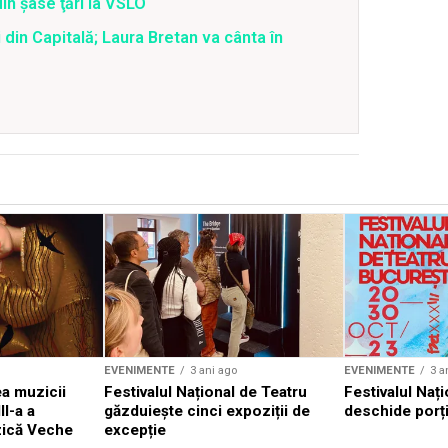
din şase ţări la VSLO
 din Capitală; Laura Bretan va cânta în
EVENIMENTE
3 ani ago
EVENIMENTE
3 a
a muzicii
Festivalul Național de Teatru
Festivalul Nați
II-a a
găzduiește cinci expoziții de
deschide porți
zică Veche
excepție