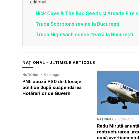
editorial.
Nick Cave & The Bad Seeds şi Arcade Fire câ
Trupa Scorpions revine la Bucureşti
Trupa Nightwish concertează la Bucureşti
NAȚIONAL - ULTIMELE ARTICOLE
NAȚIONAL
5 zile ago
PNL acuză PSD de blocaje
politice după suspendarea
Hotărârilor de Guvern
NAȚIONAL
5 zile ago
Radu Miruță anunț
restructurarea ur
după avertismentu