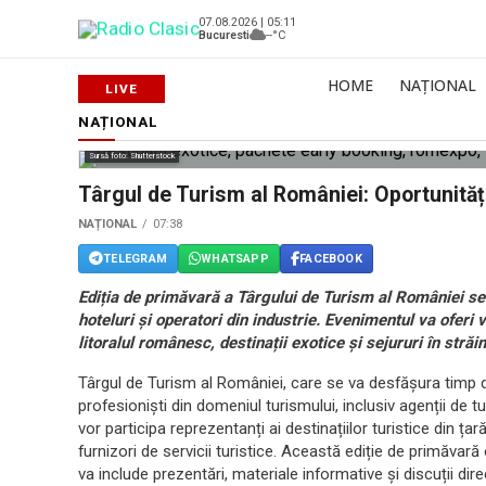
07.08.2026 | 05:11
Bucuresti
--°C
HOME
NAȚIONAL
NAȚIONAL
Sursă foto: Shutterstock
Târgul de Turism al României: Oportunită
NAȚIONAL
07:38
TELEGRAM
WHATSAPP
FACEBOOK
Ediția de primăvară a Târgului de Turism al României se
hoteluri și operatori din industrie. Evenimentul va oferi 
litoralul românesc, destinații exotice și sejururi în străi
Târgul de Turism al României, care se va desfășura timp 
profesioniști din domeniul turismului, inclusiv agenții de t
vor participa reprezentanți ai destinațiilor turistice din țar
furnizori de servicii turistice. Această ediție de primăvar
va include prezentări, materiale informative și discuții direc