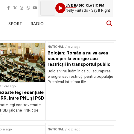
LIVE RADIO CLASIC FM
Nelly Furtado - Say It Right
SPORT
RADIO
NAȚIONAL
o zi ago
Bolojan: România nu va avea
scumpiri la energie sau
restricții în transportul public
Bolojan: Nu luăm în calcul scumpirea
energiei sau restricții pentru populație
Premierul interimar Ilie...
16 ore ago
ezbate legi esențiale
RR, între PNL și PSD
bate legi controversate
i PSD, jaloane PNRR pe
i...
o zi ago
NAȚIONAL
o zi ago