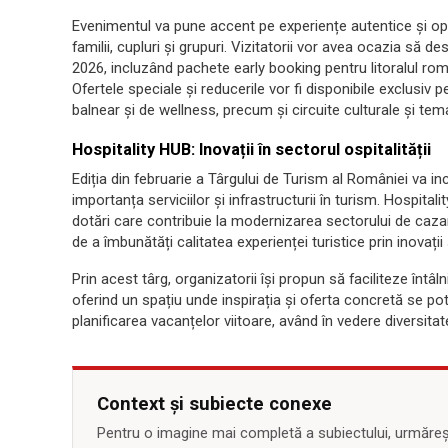
Evenimentul va pune accent pe experiențe autentice și opțiu
familii, cupluri și grupuri. Vizitatorii vor avea ocazia să
2026, incluzând pachete early booking pentru litoralul român
Ofertele speciale și reducerile vor fi disponibile exclusiv
balnear și de wellness, precum și circuite culturale și tem
Hospitality HUB: Inovații în sectorul ospitalității
Ediția din februarie a Târgului de Turism al României va in
importanța serviciilor și infrastructurii în turism. Hospital
dotări care contribuie la modernizarea sectorului de caz
de a îmbunătăți calitatea experienței turistice prin inovații 
Prin acest târg, organizatorii își propun să faciliteze întâlni
oferind un spațiu unde inspirația și oferta concretă se pot
planificarea vacanțelor viitoare, având în vedere diversitate
Context și subiecte conexe
Pentru o imagine mai completă a subiectului, urmărește