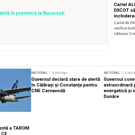
Cartel AL
DIICOT să
ntă în premieră la Bucureşti
închidere
cărbune
Cartel ALFA
verifice înc
cărbune Con
NAȚIONAL
5 zile ago
NAȚIONAL
5 zile 
Guvernul declară stare de alertă
Guvernul conv
în Călărași și Constanța pentru
extraordinară 
CNE Cernavodă
energetică și i
Dunăre
ă
gentă a TAROM
l CE