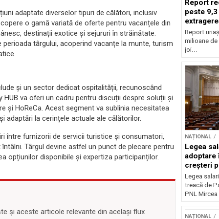
Report re
peste 9,3
ni adaptate diverselor tipuri de călători, inclusiv
extragere
 descopere o gamă variată de oferte pentru vacanțele din
Report uriaș
esc, destinații exotice și sejururi în străinătate.
milioane de 
 pe perioada târgului, acoperind vacanțe la munte, turism
joi...
atice.
clude și un sector dedicat ospitalității, recunoscând
ity HUB va oferi un cadru pentru discuții despre soluții și
are și HoReCa. Acest segment va sublinia necesitatea
și adaptări la cerințele actuale ale călătorilor.
ri între furnizorii de servicii turistice și consumatori,
NAȚIONAL
Legea sal
 întâlni. Târgul devine astfel un punct de plecare pentru
adoptare 
a opțiunilor disponibile și expertiza participanților.
creșteri p
Legea salari
treacă de P
PNL Mircea 
 și aceste articole relevante din același flux
NAȚIONAL