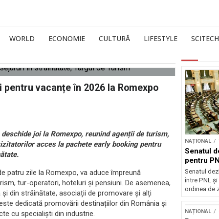
WORLD
ECONOMIE
CULTURĂ
LIFESTYLE
SCITECH
ți pentru vacanțe în 2026 la Romexpo
 deschide joi la Romexpo, reunind agenții de turism,
NAȚIONAL
vizitatorilor acces la pachete early booking pentru
Senatul d
nătate.
pentru PN
Senatul dez
de patru zile la Romexpo, va aduce împreună
între PNL ș
urism, tur-operatori, hoteluri și pensiuni. De asemenea,
ordinea de z
ă și din străinătate, asociații de promovare și alți
ă este dedicată promovării destinațiilor din România și
NAȚIONAL
te cu specialiști din industrie.