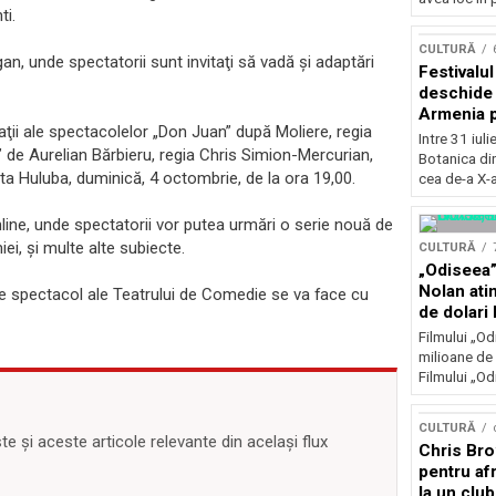
ti.
Concursu
CULTURĂ
n, unde spectatorii sunt invitaţi să vadă şi adaptări
Festivalu
deschide 
Armenia pr
ii ale spectacolelor „Don Juan” după Moliere, regia
patrimoniu
Intre 31 iul
” de Aurelian Bărbieru, regia Chris Simion-Mercurian,
august, l
Botanica di
Bucuresti
a Huluba, duminică, 4 octombrie, de la ora 19,00.
cea de-a X-a
line, unde spectatorii vor putea urmări o serie nouă de
i, şi multe alte subiecte.
CULTURĂ
„Odiseea”
Nolan ati
 de spectacol ale Teatrului de Comedie se va face cu
de dolari 
Filmului „Od
milioane de 
Filmului „Od
CULTURĂ
 și aceste articole relevante din același flux
Chris Bro
pentru afr
la un clu