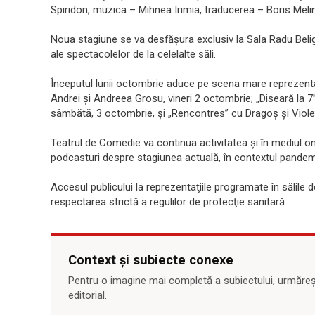
Spiridon, muzica – Mihnea Irimia, traducerea – Boris Melin
Noua stagiune se va desfăşura exclusiv la Sala Radu Beliga
ale spectacolelor de la celelalte săli.
Începutul lunii octombrie aduce pe scena mare reprezentaţ
Andrei şi Andreea Grosu, vineri 2 octombrie; „Diseară la 7
sâmbătă, 3 octombrie, şi „Rencontres” cu Dragoş şi Violet
Teatrul de Comedie va continua activitatea şi în mediul on
podcasturi despre stagiunea actuală, în contextul pandemie
Accesul publicului la reprezentaţiile programate în sălile
respectarea strictă a regulilor de protecţie sanitară.
Context și subiecte conexe
Pentru o imagine mai completă a subiectului, urmărește
editorial.