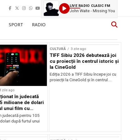
LIVE RADIO CLASIC FM
John Waite - Missing You
SPORT
RADIO
CULTURĂ
3 zile ago
TIFF Sibiu 2026 debutează joi
cu proiecții în centrul istoric și
la CineGold
Ediția 2026 a TIFF Sibiu începe joi cu
proiecții la CineGold și în centrul...
3 zile ago
cționat în judecată
5 milioane de dolari
l unui film cu
Cage
în judecată pentru 105
dolari după furtul unui