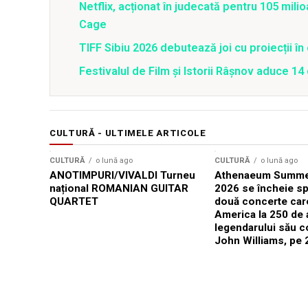
Netflix, acționat în judecată pentru 105 milio
Cage
TIFF Sibiu 2026 debutează joi cu proiecții în 
Festivalul de Film şi Istorii Râşnov aduce 1
CULTURĂ - ULTIMELE ARTICOLE
CULTURĂ
o lună ago
CULTURĂ
o lună ago
ANOTIMPURI/VIVALDI Turneu
Athenaeum Summer
național ROMANIAN GUITAR
2026 se încheie sp
QUARTET
două concerte car
America la 250 de 
legendarului său 
John Williams, pe 2