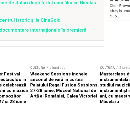
ane de dolari după furtul unui film cu Nicolas
Chris Brown
afray în urma
club...
centrul istoric și la CineGold
4 documentare internaţionale în premieră
CULTURĂ
o lună ago
CULTURĂ
2 luni 
 Festival
Weekend Sessions încheie
Masterclass de
ectaculos în
sezonul de vară în curtea
instrumentală 
e celebrează
Palatului Regal Fusion Sessions,
studiul muzici
ani cu muzica
27-28 iunie, Muzeul Național de
instrumentiști
compozitor
Artă al României, Calea Victoriei
ani, cu maestr
7 și 28 iunie
Măcelaru