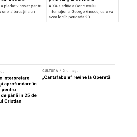
internaționale și ansambluri
 a pledat vinovat pentru
A XX-a ediție a Concursului
orchestrale românești de
 unei altercații la un
Internațional George Enescu, care va
prestigiu, în programul
avea loc în perioada 23...
Concursului Enescu 2026
CULTURĂ
2 luni ago
ago
CULTURĂ
„Cantafabule” revine la Operetă
 interpretare
Athenaeu
și aprofundare în
2026 Laur
i pentru
Grammy, C
i de până în 25 de
reuni sub
ul Cristian
Română de
Janoska î
pe 20 iuni