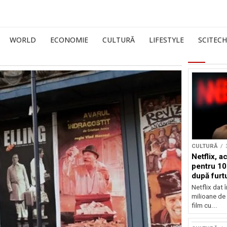
WORLD
ECONOMIE
CULTURĂ
LIFESTYLE
SCITECH
CULTURĂ
Netflix, a
pentru 10
după furtu
Nicolas 
Netflix dat 
milioane de 
film cu...