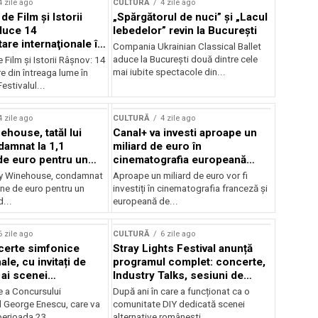
4 zile ago
CULTURĂ
4 zile ago
 de Film şi Istorii
„Spărgătorul de nuci” și „Lacul
duce 14
lebedelor” revin la București
re internaţionale în
Compania Ukrainian Classical Ballet
aduce la București două dintre cele
e Film şi Istorii Râşnov: 14
mai iubite spectacole din...
 din întreaga lume în
estivalul...
4 zile ago
CULTURĂ
4 zile ago
ehouse, tatăl lui
Canal+ va investi aproape un
amnat la 1,1
miliard de euro în
de euro pentru un
cinematografia europeană
rdut
până în 2032
my Winehouse, condamnat
Aproape un miliard de euro vor fi
ane de euro pentru un
investiți în cinematografia franceză și
d...
europeană de...
6 zile ago
CULTURĂ
6 zile ago
certe simfonice
Stray Lights Festival anunță
le, cu invitați de
programul complet: concerte,
 ai scenei
Industry Talks, sesiuni de
onale și ansambluri
audiție și noi opțiuni de
e a Concursului
După ani în care a funcționat ca o
le românești de
participare pentru public
l George Enescu, care va
comunitate DIY dedicată scenei
, în programul
perioada 23...
alternative românești,...