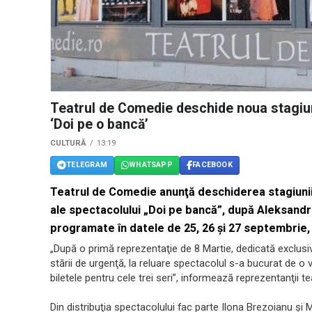
Teatrul de Comedie deschide noua stagiun
‘Doi pe o bancă’
CULTURĂ
13:19
TELEGRAM
WHATSAPP
FACEBOOK
Teatrul de Comedie anunţă deschiderea stagiunii
ale spectacolului „Doi pe bancă”, după Aleksandr 
programate în datele de 25, 26 şi 27 septembrie, d
„După o primă reprezentaţie de 8 Martie, dedicată exclusiv
stării de urgenţă, la reluare spectacolul s-a bucurat de o 
biletele pentru cele trei seri”, informează reprezentanţii tea
Din distribuţia spectacolului fac parte Ilona Brezoianu ş