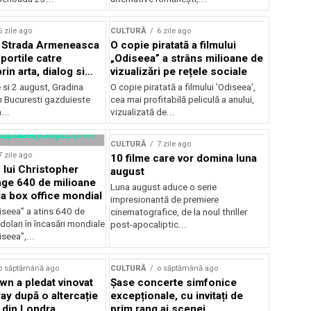
lui Enescu 2026
6 zile ago
CULTURĂ
6 zile ago
l Strada Armeneasca
O copie piratată a filmului
portile catre
„Odiseea” a strâns milioane de
in arta, dialog si
vizualizări pe rețele sociale
, intre 31 iulie si 2
ie si 2 august, Gradina
O copie piratată a filmului 'Odiseea',
a Gradina Botanica din
n Bucuresti gazduieste
cea mai profitabilă peliculă a anului,
...
vizualizată de...
CULTURĂ
7 zile ago
7 zile ago
10 filme care vor domina luna
 lui Christopher
august
nge 640 de milioane
Luna august aduce o serie
la box office mondial
impresionantă de premiere
iseea” a atins 640 de
cinematografice, de la noul thriller
dolari în încasări mondiale
post-apocaliptic...
iseea”,...
o săptămână ago
CULTURĂ
o săptămână ago
wn a pledat vinovat
Șase concerte simfonice
ay după o altercație
excepționale, cu invitați de
b din Londra
prim rang ai scenei