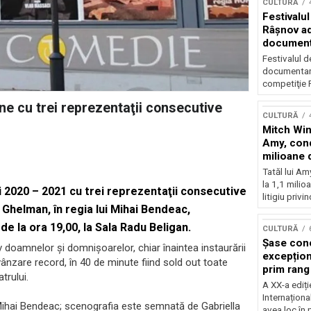
CULTURĂ
Festivalul
Râşnov a
documenta
premieră
Festivalul d
documentare
competiţie F
e cu trei reprezentaţii consecutive
CULTURĂ
Mitch Win
Amy, cond
milioane 
litigiu pie
Tatăl lui A
la 1,1 milio
 2020 – 2021 cu trei reprezentaţii consecutive
litigiu privin
Ghelman, în regia lui Mihai Bendeac,
e la ora 19,00, la Sala Radu Beligan.
CULTURĂ
Șase con
 doamnelor şi domnişoarelor, chiar înaintea instaurării
excepționa
vânzare record, în 40 de minute fiind sold out toate
prim rang
trului.
internați
A XX-a ediți
orchestra
Internaționa
i Mihai Bendeac; scenografia este semnată de Gabriella
prestigiu
avea loc în 