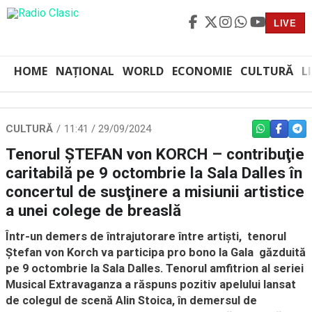
LIVE
HOME
NAȚIONAL
WORLD
ECONOMIE
CULTURĂ
L
CULTURĂ
11:41 / 29/09/2024
WHATSAPP
FACEBO
TEL
Tenorul ŞTEFAN von KORCH – contribuţie
caritabilă pe 9 octombrie la Sala Dalles în
concertul de susţinere a misiunii artistice
a unei colege de breaslă
Într-un demers de întrajutorare între artişti, tenorul
Ștefan von Korch va participa pro bono la Gala găzduită
pe 9 octombrie la Sala Dalles. Tenorul amfitrion al seriei
Musical Extravaganza a răspuns pozitiv apelului lansat
de colegul de scenă Alin Stoica, în demersul de