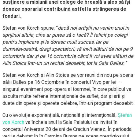
susţinere a misiunii unei colege de breaslă a ales să îşi
doneze onorariul contribuind astfel la strângerea de
fonduri.
Ştefan von Korch spune: “
dacă noi artiştii nu venim unul în
sprijinul altuia, cine ar putea să o facă? Îi felicit pe colegi
pentru implicare şi le doresc mult succes, iar pe
dumneavoastră, dragi spectatori, vă invit alături de noi pe 9
octombrie dar şi pe 16 octombrie când îl voi avea alături de
Alin Stoica într-un un recital deosebit, tot la Sala Dalles.
”
Ştefan von Korch şi Alin Stoica se vor reuni din nou pe scena
sălii Dalles pe 16 Octombrie în concertul Vivo per lei –
singurul eveniment pop-opera al toamnei, în care publicul va
asculta multe refrene internaționale de suflet, dar şi arii şi
duete din opere şi operete celebre, într-un program deosebit.
Cu o evoluţie exponențială, națională şi internaţională,
Ştefan
von Korch
va încheia anul la Sala Palatului ca invitat în
concertul Aniversar 20 de ani de Craciun Vienez. În perioada
verii a debutat în în Carmina Burana pe scena prestigiosului