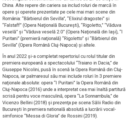
China. Alte repere din cariera sa includ roluri de marcă în
opere şi operete prezentate pe cele mai mari scene din
România: “Bărbierul din Sevilla”, “Elixirul dragostei” şi
“Falstaff” (Opera Naţională Bucureşti), “Rigoletto,” “Văduva
veselă” şi “Văduva veselă 2.0” (Opera Naţională din Iaşi), “I
Puritani” (premieră naţională) “Rigoletto” şi “Bărbierul din
Sevilla” (Opera Română Cluj-Napoca) şi altele.
În anul 2022 şi-a completat repertoriul cu rolul titular din
premiera europeană a spectacolului “Traiano in Dacia,” de
Giuseppe Nicolini, pusă în scenă la Opera Română din Cluj-
Napoca, iar palmaresul său mai include roluri în 3 premiere
naţionale absolute: opera “I Puritani” la Opera Română din
Cluj-Napoca (2016) unde a interpretat cea mai înaltă partitură
scrisă pentru voce masculină, opera “La Sonnambula,” de
Vicenzo Bellini (2018) şi prezenţa pe scena Sălii Radio din
Bucureşti în premiera natională absolută a lucrării vocal-
simfonice “Messa di Gloria” de Rossini (2019).