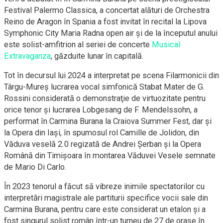
Festival Palermo Classica, a concertat alături de Orchestra
Reino de Aragon în Spania a fost invitat în recital la Lipova
Symphonic City Maria Radna open air şi de la începutul anului
este solist-amfitrion al seriei de concerte
Musical
Extravaganza
, găzduite lunar în capitală.
Tot în decursul lui 2024 a interpretat pe scena Filarmonicii din
Târgu-Mureş lucrarea vocal simfonică Stabat Mater de G.
Rossini considerată o demonstraţie de virtuozitate pentru
orice tenor şi lucrarea Lobgesang de F. Mendelssohn, a
performat în Carmina Burana la Craiova Summer Fest, dar şi
la Opera din Iaşi, în spumosul rol Camille de Jolidon, din
Văduva veselă 2.0 regizată de Andrei Șerban şi la Opera
Română din Timişoara în montarea Văduvei Vesele semnate
de Mario Di Carlo.
În 2023 tenorul a făcut să vibreze inimile spectatorilor cu
interpretări magistrale ale partiturii specifice vocii sale din
Carmina Burana, pentru care este considerat un etalon şi a
fost singurul solist român într-un turneu de 27 de oraşe în