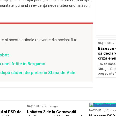
ituații și au încurajat părinții să discute cu copiii despre
comunitate, punând în evidență necesitatea unor măsuri
 și aceste articole relevante din același flux
NAȚIONAL
Băsescu c
să declar
robot
criza ene
a unei fetițe în Bergamo
Traian Băses
Nicușor Dan 
r după căderi de pietre în Stâna de Vale
președinte 
NAȚIONAL
2 zile ago
NAȚIONAL
2 zile 
l și PSD de
Unitatea 2 de la Cernavodă