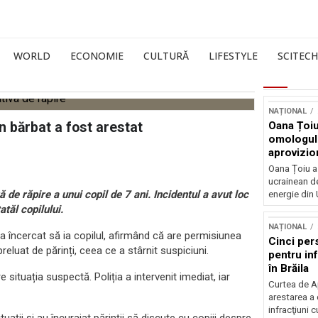
WORLD
ECONOMIE
CULTURĂ
LIFESTYLE
SCITECH
NAȚIONAL
un bărbat a fost arestat
Oana Țoiu
omologul
aprovizio
Ucraina
Oana Țoiu a
ucrainean d
 de răpire a unui copil de 7 ani. Incidentul a avut loc
energie din 
atăl copilului.
NAȚIONAL
 a încercat să ia copilul, afirmând că are permisiunea
Cinci per
reluat de părinți, ceea ce a stârnit suspiciuni.
pentru inf
în Brăila
 situația suspectă. Poliția a intervenit imediat, iar
Curtea de A
arestarea a
infracţiuni c