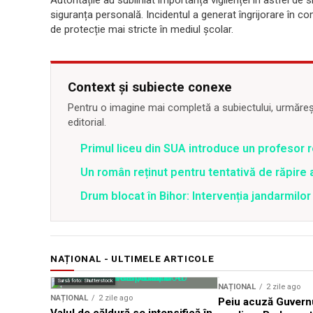
Autoritățile au subliniat importanța vigilenței în astfel de s
siguranța personală. Incidentul a generat îngrijorare în 
de protecție mai stricte în mediul școlar.
Context și subiecte conexe
Pentru o imagine mai completă a subiectului, urmărește
editorial.
Primul liceu din SUA introduce un profesor 
Un român reținut pentru tentativă de răpire 
Drum blocat în Bihor: Intervenția jandarmilo
NAȚIONAL - ULTIMELE ARTICOLE
Sursă foto: Shutterstock
NAȚIONAL
2 zile ago
NAȚIONAL
2 zile ago
Peiu acuză Guvernu