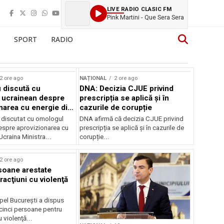
LIVE RADIO CLASIC FM
Pink Martini - Que Sera Sera
SPORT
RADIO
2 ore ago
NAȚIONAL
2 ore ago
 discută cu
DNA: Decizia CJUE privind
 ucrainean despre
prescripția se aplică și în
narea cu energie din
cazurile de corupție
 discutat cu omologul
DNA afirmă că decizia CJUE privind
espre aprovizionarea cu
prescripția se aplică și în cazurile de
Ucraina Ministra...
corupție...
2 ore ago
soane arestate
racţiuni cu violenţă
pel Bucureşti a dispus
 cinci persoane pentru
u violenţă...