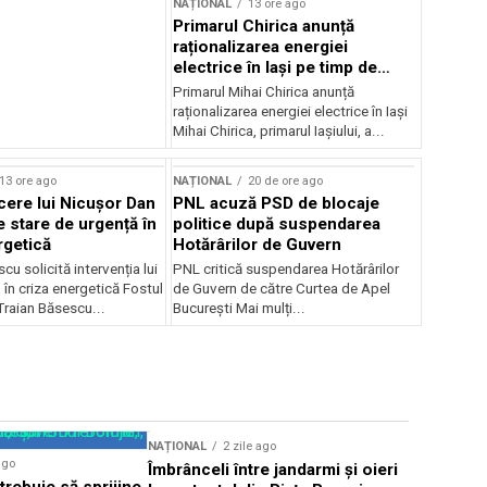
NAȚIONAL
13 ore ago
Primarul Chirica anunță
raționalizarea energiei
electrice în Iași pe timp de
noapte
Primarul Mihai Chirica anunță
raționalizarea energiei electrice în Iași
Mihai Chirica, primarul Iașiului, a...
13 ore ago
NAȚIONAL
20 de ore ago
ere lui Nicușor Dan
PNL acuză PSD de blocaje
e stare de urgență în
politice după suspendarea
rgetică
Hotărârilor de Guvern
cu solicită intervenția lui
PNL critică suspendarea Hotărârilor
în criza energetică Fostul
de Guvern de către Curtea de Apel
Traian Băsescu...
București Mai mulți...
NAȚIONAL
2 zile ago
NAȚIONAL
ago
Îmbrânceli între jandarmi și oieri
Locuitorii