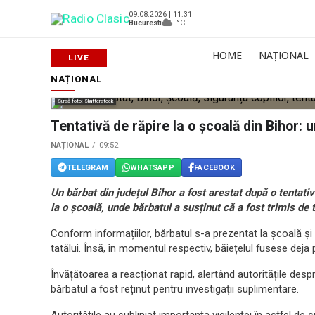
09.08.2026 | 11:31
Bucuresti
--°C
HOME
NAȚIONAL
NAȚIONAL
Sursă foto: Shutterstock
Tentativă de răpire la o școală din Bihor: 
NAȚIONAL
09:52
TELEGRAM
WHATSAPP
FACEBOOK
Un bărbat din județul Bihor a fost arestat după o tentativă
la o școală, unde bărbatul a susținut că a fost trimis de t
Conform informațiilor, bărbatul s-a prezentat la școală și
tatălui. Însă, în momentul respectiv, băiețelul fusese deja p
Învățătoarea a reacționat rapid, alertând autoritățile despre
bărbatul a fost reținut pentru investigații suplimentare.