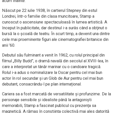
acum înainte.”
Născut pe 22 iulie 1938, în cartierul Stepney din estul
Londrei, într-o familie din clasa muncitoare, Stamp a
cunoscut o ascensiune spectaculoasă în lumea artistică. A
început în publicitate, dar destinul i-a surâs când a obţinut o
bursă la o școală de teatru. În scurt timp, a devenit una dintre
cele mai proeminente figuri ale cinematografiei britanice din
anii ’60.
Debutul său fulminant a venit în 1962, cu rolul principal din
filmul „Billy Budd”, o dramă navală din secolul al XVIII-lea, în
care a interpretat un tânăr marinar cu o candoare tragică.
Rolul i-a adus o nominalizare la Oscar pentru cel mai bun
actor în rol secundar și un Glob de Aur pentru cel mai bun
debutant, consacrându-l pe plan internațional.
Cariera sa a fost marcată de versatilitate și profunzime. De la
personaje sensibile și idealiste până la antagoniști
memorabili, Stamp a fascinat publicul cu prezența sa
magnetică. A rămas în conștiința colectivă mai ales datorită