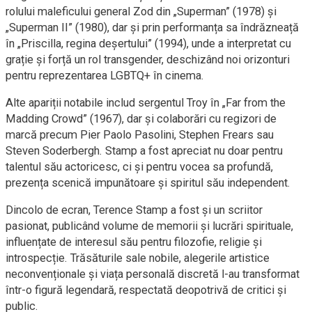
rolului maleficului general Zod din „Superman” (1978) și
„Superman II” (1980), dar și prin performanța sa îndrăzneață
în „Priscilla, regina deșertului” (1994), unde a interpretat cu
grație și forță un rol transgender, deschizând noi orizonturi
pentru reprezentarea LGBTQ+ în cinema.
Alte apariții notabile includ sergentul Troy în „Far from the
Madding Crowd” (1967), dar și colaborări cu regizori de
marcă precum Pier Paolo Pasolini, Stephen Frears sau
Steven Soderbergh. Stamp a fost apreciat nu doar pentru
talentul său actoricesc, ci și pentru vocea sa profundă,
prezența scenică impunătoare și spiritul său independent.
Dincolo de ecran, Terence Stamp a fost și un scriitor
pasionat, publicând volume de memorii și lucrări spirituale,
influențate de interesul său pentru filozofie, religie și
introspecție. Trăsăturile sale nobile, alegerile artistice
neconvenționale și viața personală discretă l-au transformat
într-o figură legendară, respectată deopotrivă de critici și
public.