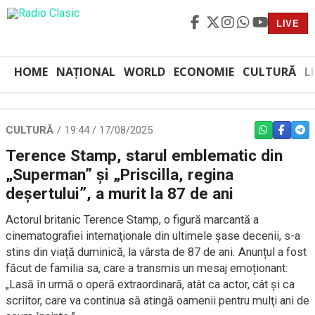
LIVE
HOME
NAȚIONAL
WORLD
ECONOMIE
CULTURĂ
L
CULTURĂ
19:44 / 17/08/2025
WHATSAPP
FACEBO
TEL
Terence Stamp, starul emblematic din
„Superman” şi „Priscilla, regina
deşertului”, a murit la 87 de ani
Actorul britanic Terence Stamp, o figură marcantă a
cinematografiei internaţionale din ultimele șase decenii, s-a
stins din viață duminică, la vârsta de 87 de ani. Anunțul a fost
făcut de familia sa, care a transmis un mesaj emoționant:
„Lasă în urmă o operă extraordinară, atât ca actor, cât şi ca
scriitor, care va continua să atingă oamenii pentru mulţi ani de