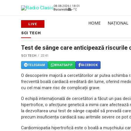
08.08.2026 | 18:01
Bucuresti
--°C
HOME
NAȚIONAL
SCI TECH
Test de sânge care anticipează riscurile 
SCI TECH
22:41
TELEGRAM
WHATSAPP
FACEBOOK
O descoperire majoră a cercetătorilor ar putea schimba r
frecventă boală cardiacă ereditară din lume, oferind medic
cu cel mai mare risc de complicații grave.
O echipă internațională de cercetători a făcut un pas deci
hipertrofice, o afecțiune genetică a inimii care afectează 
la dezvoltarea unui test de sânge capabil să prevadă care 
precum insuficiența cardiacă sau aritmiile severe ce pot 
Cardiomiopatia hipertrofică este o boală a mușchiului card