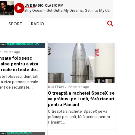
LIVE RADIO CLASIC FM
Billy Ocean - Get Outta My Dreams, Get Into My Car
SPORT
RADIO
rstock
21 de ore ago
ansate folosesc
 false pentru a viza
reale în teste de
e
ate folosesc identități
 a viza persoane reale
SCI TECH
22 de ore ago
dent de securitate...
O treaptă a rachetei SpaceX se
va prăbuși pe Lună, fără riscuri
pentru Pământ
O treaptă a rachetei SpaceX se va
prăbuși pe Lună, fără pericol pentru
Pământ...
Sursă foto: Shutterstock
rstock