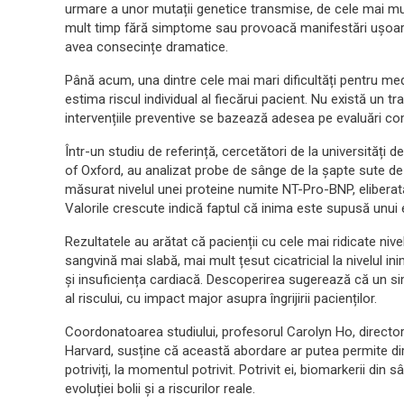
urmare a unor mutații genetice transmise, de cele mai mult
mult timp fără simptome sau provoacă manifestări ușoare. P
avea consecințe dramatice.
Până acum, una dintre cele mai mari dificultăți pentru med
estima riscul individual al fiecărui pacient. Nu există un tr
intervențiile preventive se bazează adesea pe evaluări co
Într-un studiu de referință, cercetători de la universități d
of Oxford, au analizat probe de sânge de la șapte sute de 
măsurat nivelul unei proteine numite NT-Pro-BNP, elibera
Valorile crescute indică faptul că inima este supusă unui 
Rezultatele au arătat că pacienții cu cele mai ridicate nive
sangvină mai slabă, mai mult țesut cicatricial la nivelul inim
și insuficiența cardiacă. Descoperirea sugerează că un si
al riscului, cu impact major asupra îngrijirii pacienților.
Coordonatoarea studiului, profesorul Carolyn Ho, director
Harvard, susține că această abordare ar putea permite dir
potriviți, la momentul potrivit. Potrivit ei, biomarkerii din 
evoluției bolii și a riscurilor reale.