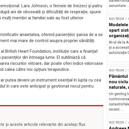
datele român
i emoțional. Lara Johnson, o femeie de treizeci și patru
securitate..
după ani de oboseală și dificultăți de respirație, spune
 mulți membri ai familiei sale au fost ulterior
SCI TECH
Modelele 
spart sist
emnificativ anxietatea, oferind pacienților șansa de a se
organizați
timent mai mare de control asupra propriei sănătăți.
AI-ul de la 
și a accesat
 al British Heart Foundation, instituție care a finanțat
autorizație
acienților din întreaga lume. El subliniază că
ea riscurilor viitoare, dar poate oferi indicii valoroase
d calea către noi opțiuni terapeutice.
SCI TECH
Pământul a
e ar putea deveni un instrument esențial în lupta cu cea
nou ciclu
l în care este anticipat și gestionat riscul pentru
naturale,
geolog
Un geolog l
controversat
catastrofal
recent...
SCI TECH
 și aceste articole relevante din același flux
Andreea M