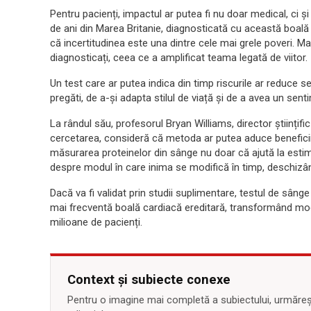
Pentru pacienți, impactul ar putea fi nu doar medical, ci ș
de ani din Marea Britanie, diagnosticată cu această boală 
că incertitudinea este una dintre cele mai grele poveri. Mai
diagnosticați, ceea ce a amplificat teama legată de viitor.
Un test care ar putea indica din timp riscurile ar reduce s
pregăti, de a-și adapta stilul de viață și de a avea un sen
La rândul său, profesorul Bryan Williams, director științific
cercetarea, consideră că metoda ar putea aduce beneficii p
măsurarea proteinelor din sânge nu doar că ajută la estimar
despre modul în care inima se modifică în timp, deschizân
Dacă va fi validat prin studii suplimentare, testul de sâng
mai frecventă boală cardiacă ereditară, transformând modu
milioane de pacienți.
Context și subiecte conexe
Pentru o imagine mai completă a subiectului, urmărește