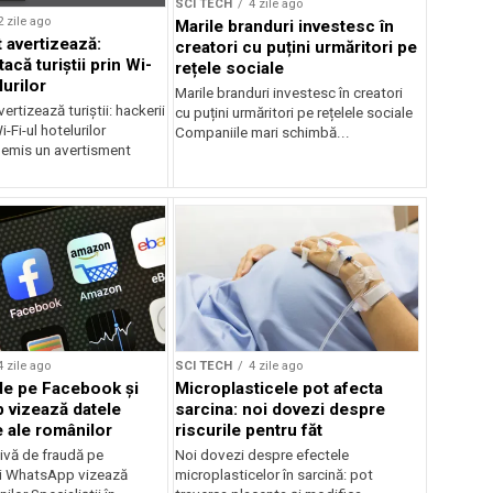
SCI TECH
4 zile ago
2 zile ago
Marile branduri investesc în
 avertizează:
creatori cu puțini urmăritori pe
tacă turiștii prin Wi-
rețele sociale
lurilor
Marile branduri investesc în creatori
ertizează turiștii: hackerii
cu puțini urmăritori pe rețelele sociale
-Fi-ul hotelurilor
Companiile mari schimbă...
 emis un avertisment
4 zile ago
SCI TECH
4 zile ago
de pe Facebook și
Microplasticele pot afecta
vizează datele
sarcina: noi dovezi despre
 ale românilor
riscurile pentru făt
ivă de fraudă pe
Noi dovezi despre efectele
i WhatsApp vizează
microplasticelor în sarcină: pot