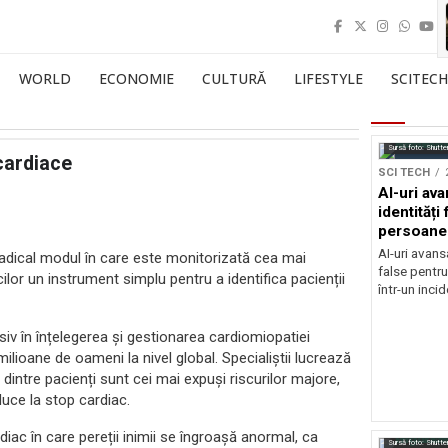
WORLD
ECONOMIE
CULTURĂ
LIFESTYLE
SCITECH
Sursă foto: Shutte
cardiace
SCI TECH
AI-uri av
identități
persoane 
securitat
AI-uri avans
adical modul în care este monitorizată cea mai
false pentru
ilor un instrument simplu pentru a identifica pacienții
într-un inci
siv în înțelegerea și gestionarea cardiomiopatiei
milioane de oameni la nivel global. Specialiștii lucrează
dintre pacienți sunt cei mai expuși riscurilor majore,
duce la stop cardiac.
iac în care pereții inimii se îngroașă anormal, ca
Sursă foto: Shutte