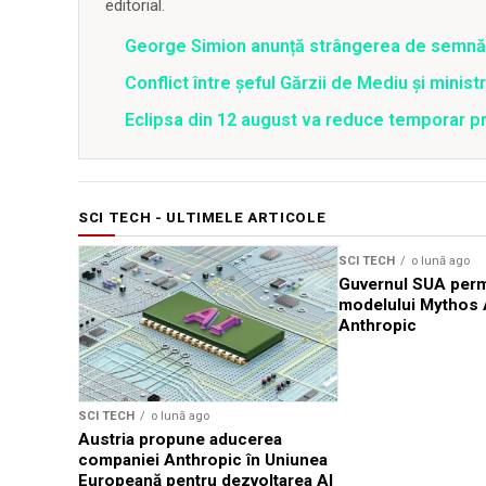
editorial.
George Simion anunță strângerea de semnăt
Conflict între şeful Gărzii de Mediu şi minis
Eclipsa din 12 august va reduce temporar pr
SCI TECH - ULTIMELE ARTICOLE
SCI TECH
o lună ago
Guvernul SUA perm
modelului Mythos A
Anthropic
SCI TECH
o lună ago
Austria propune aducerea
companiei Anthropic în Uniunea
Europeană pentru dezvoltarea AI