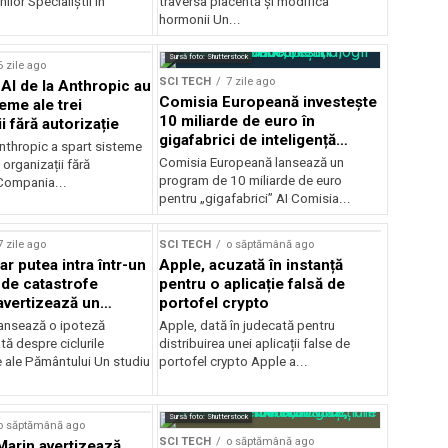
ilor Specialiștii în
traversa placenta și modifica
.
hormonii Un...
Sursă foto: Shutterstock
6 zile ago
SCI TECH
7 zile ago
AI de la Anthropic au
Comisia Europeană investește
eme ale trei
10 miliarde de euro în
i fără autorizație
gigafabrici de inteligență
Anthropic a spart sisteme
artificială
Comisia Europeană lansează un
 organizații fără
program de 10 miliarde de euro
 Compania...
pentru „gigafabrici” AI Comisia...
7 zile ago
SCI TECH
o săptămână ago
r putea intra într-un
Apple, acuzată în instanță
 de catastrofe
pentru o aplicație falsă de
 avertizează un
portofel crypto
ansează o ipoteză
Apple, dată în judecată pentru
ă despre ciclurile
distribuirea unei aplicații false de
e ale Pământului Un studiu
portofel crypto Apple a...
Sursă foto: Shutterstock
o săptămână ago
SCI TECH
o săptămână ago
arin avertizează