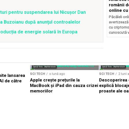
românii d
online c
uri pentru suspendarea lui Nicușor Dan
folosindu
Păcăleli onl
tra Buzoianu după anunţul controalelor
avertizează
cu criptomo
oducția de energie solară în Europa
cunoscută v
Sursă foto: Shutterstock
Sursă foto: Shutterstock
SCI TECH
o lună ago
SCI TECH
2 luni 
ite lansarea
Apple crește prețurile la
Descoperirea d
I de către
MacBook și iPad din cauza crizei
explică blocaje
memoriilor
proaste ale o