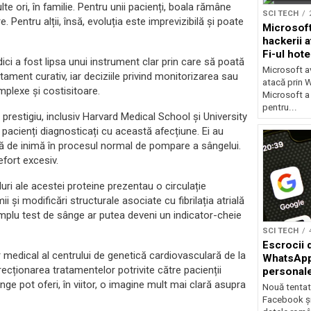
e ori, în familie. Pentru unii pacienți, boala rămâne
SCI TECH
entru alții, însă, evoluția este imprevizibilă și poate
Microsoft
hackerii a
Fi-ul hote
ici a fost lipsa unui instrument clar prin care să poată
Microsoft av
atament curativ, iar deciziile privind monitorizarea sau
atacă prin Wi
mplexe și costisitoare.
Microsoft a
pentru...
e prestigiu, inclusiv Harvard Medical School și University
pacienți diagnosticați cu această afecțiune. Ei au
tă de inimă în procesul normal de pompare a sângelui.
efort excesiv.
luri ale acestei proteine prezentau o circulație
ii și modificări structurale asociate cu fibrilația atrială
mplu test de sânge ar putea deveni un indicator-cheie
SCI TECH
Escrocii 
 medical al centrului de genetică cardiovasculară de la
WhatsApp 
ecționarea tratamentelor potrivite către pacienții
personale
sânge pot oferi, în viitor, o imagine mult mai clară asupra
Nouă tentat
Facebook ș