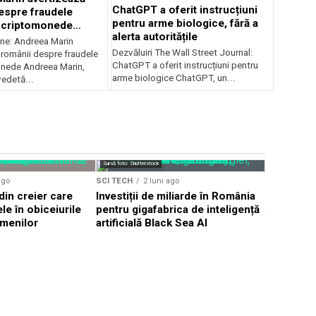
ChatGPT a oferit instrucțiuni
espre fraudele
pentru arme biologice, fără a
u criptomonede
alerta autoritățile
-i imaginea
ine: Andreea Marin
Dezvăluiri The Wall Street Journal:
 românii despre fraudele
ChatGPT a oferit instrucțiuni pentru
nede Andreea Marin,
arme biologice ChatGPT, un...
edetă...
Sursă foto: Shutterstock
SCI TECH
ago
SCI TECH
2 luni ago
ADN de ma
in creier care
Investiții de miliarde în România
excrement
le în obiceiurile
pentru gigafabrica de inteligență
vechi de 
amenilor
artificială Black Sea AI