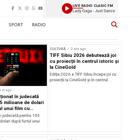
LIVE RADIO CLASIC FM
Lady Gaga - Just Dance
SPORT
RADIO
CULTURĂ
2 zile ago
TIFF Sibiu 2026 debutează joi
cu proiecții în centrul istoric și
la CineGold
Ediția 2026 a TIFF Sibiu începe joi cu
proiecții la CineGold și în centrul...
o zi ago
cționat în judecată
5 milioane de dolari
l unui film cu
Cage
în judecată pentru 105
dolari după furtul unui