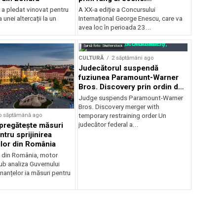
internaționale și ansambluri
 a pledat vinovat pentru
A XX-a ediție a Concursului
orchestrale românești de
 unei altercații la un
Internațional George Enescu, care va
prestigiu, în programul
avea loc în perioada 23...
Concursului Enescu 2026
Sursă foto: Shutterstock
CULTURĂ
2 săptămâni ago
Judecătorul suspendă
fuziunea Paramount-Warner
Bros. Discovery prin ordin de
restricție temporară
Judge suspends Paramount-Warner
Bros. Discovery merger with
o săptămână ago
temporary restraining order Un
pregătește măsuri
judecător federal a...
ntru sprijinirea
ilor din România
e din România, motor
b analiza Guvernului
inanțelor ia măsuri pentru