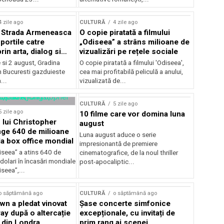
lui Enescu 2026
4 zile ago
CULTURĂ
4 zile ago
l Strada Armeneasca
O copie piratată a filmului
portile catre
„Odiseea” a strâns milioane de
in arta, dialog si
vizualizări pe rețele sociale
, intre 31 iulie si 2
ie si 2 august, Gradina
O copie piratată a filmului 'Odiseea',
a Gradina Botanica din
n Bucuresti gazduieste
cea mai profitabilă peliculă a anului,
...
vizualizată de...
CULTURĂ
5 zile ago
5 zile ago
10 filme care vor domina luna
 lui Christopher
august
nge 640 de milioane
Luna august aduce o serie
la box office mondial
impresionantă de premiere
iseea” a atins 640 de
cinematografice, de la noul thriller
dolari în încasări mondiale
post-apocaliptic...
iseea”,...
o săptămână ago
CULTURĂ
o săptămână ago
wn a pledat vinovat
Șase concerte simfonice
ay după o altercație
excepționale, cu invitați de
b din Londra
prim rang ai scenei