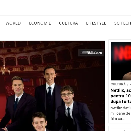
WORLD
ECONOMIE
CULTURĂ
LIFESTYLE
SCITECH
CULTURĂ
Netflix, a
pentru 10
după furtu
Nicolas 
Netflix dat 
milioane de 
film cu...