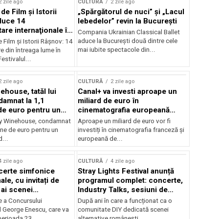
2 zile ago
CULTURĂ
2 zile ago
 de Film şi Istorii
„Spărgătorul de nuci” și „Lacul
duce 14
lebedelor” revin la București
re internaţionale în
Compania Ukrainian Classical Ballet
aduce la București două dintre cele
e Film şi Istorii Râşnov: 14
mai iubite spectacole din...
 din întreaga lume în
estivalul...
2 zile ago
CULTURĂ
2 zile ago
ehouse, tatăl lui
Canal+ va investi aproape un
amnat la 1,1
miliard de euro în
de euro pentru un
cinematografia europeană
rdut
până în 2032
my Winehouse, condamnat
Aproape un miliard de euro vor fi
ane de euro pentru un
investiți în cinematografia franceză și
d...
europeană de...
4 zile ago
CULTURĂ
4 zile ago
certe simfonice
Stray Lights Festival anunță
le, cu invitați de
programul complet: concerte,
 ai scenei
Industry Talks, sesiuni de
onale și ansambluri
audiție și noi opțiuni de
e a Concursului
După ani în care a funcționat ca o
le românești de
participare pentru public
l George Enescu, care va
comunitate DIY dedicată scenei
, în programul
perioada 23...
alternative românești,...