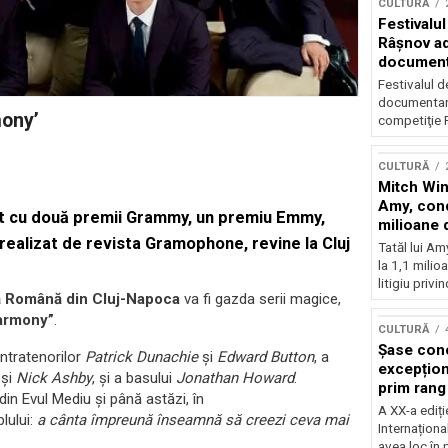
CULTURĂ
Festivalul
Râşnov a
documenta
premieră
Festivalul d
documentare
mony’
competiţie F
CULTURĂ
Mitch Win
Amy, cond
eat cu două premii Grammy, un premiu Emmy,
milioane 
realizat de revista Gramophone, revine la Cluj
litigiu pie
Tatăl lui A
la 1,1 milio
litigiu privin
ă Română din Cluj-Napoca
va fi gazda serii magice,
armony”
.
CULTURĂ
Șase con
ntratenorilor
Patrick Dunachie
și
Edward Button
, a
excepționa
și
Nick Ashby
, și a basului
Jonathan Howard
.
prim rang
din Evul Mediu și până astăzi, în
internați
A XX-a ediți
lului:
a cânta împreună înseamnă să creezi ceva mai
orchestra
Internaționa
prestigiu
avea loc în 