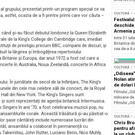
Concursu
al grupului, prezentat printr-un program special ce va
CULTURĂ
a, astfel, ocazia de a fi printre primii care vor căuta –
Festivalu
deschide 
Armenia pr
nci când și-au făcut debutul londonez la Queen Elizabeth
patrimoniu
Intre 31 iul
rale de la King’s College din Cambridge care, imediat
august, l
Botanica di
tituții de prestigiu precum BBC, companii de discuri, și
Bucuresti
cea de-a X-a
it la lărgirea și îmbogățirea repertoriului
Britanie și Europa, dar anul 1972 a fost cel care a
ncerte în Australia, Noua Zeelandă, concerte în Africa
CULTURĂ
„Odiseea”
Nolan ati
ui. În jumătate de secol de la înființare, The King’s
de dolari 
 unele din cele mai celebre săli de concert, de la Royal
Filmului „Od
 Hall din New York. The King’s Singers sunt
milioane de 
i sunt reprezentați de agenția britanică Intermusica.
Filmului „Od
ingers în anii ’70, a fost celebrarea muzicii pop, nu
 ansamblurile corale. Această trăsătură și-au păstrat-o
CULTURĂ
celor șase cântăreți include numeroase lucrări din
Chris Bro
 atât, ansamblul a colaborat în permanență cu
pentru afr
Takemitsu, John Rutter, Luciano Berio, Nico Muhly,
la un clu