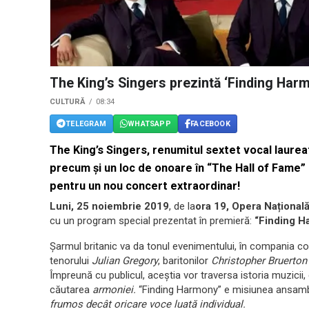
The King’s Singers prezintă ‘Finding Har
CULTURĂ
08:34
TELEGRAM
WHATSAPP
FACEBOOK
The King’s Singers
, renumitul sextet vocal laur
precum și un loc de onoare în “The Hall of Fame” 
pentru un nou concert extraordinar!
Luni, 25 noiembrie
2019
, de la
ora 19,
Opera Național
cu un program special prezentat în premieră:
“Finding H
Șarmul britanic va da tonul evenimentului, în compania co
tenorului
Julian Gregory
, baritonilor
Christopher Bruerton
Împreună cu publicul, aceștia vor traversa istoria muzicii, 
căutarea
armoniei.
“Finding Harmony” e misiunea ansamb
frumos decât oricare voce luată individual.