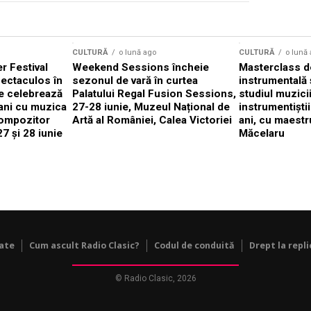
CULTURĂ
o lună ago
CULTURĂ
o lună
 Festival
Weekend Sessions încheie
Masterclass de
ectaculos în
sezonul de vară în curtea
instrumentală 
e celebrează
Palatului Regal Fusion Sessions,
studiul muzici
ani cu muzica
27-28 iunie, Muzeul Național de
instrumentiști
compozitor
Artă al României, Calea Victoriei
ani, cu maestr
7 și 28 iunie
Măcelaru
tate
Cum ascult Radio Clasic?
Codul de conduită
Drept la repli
© Radio Clasic, 2026