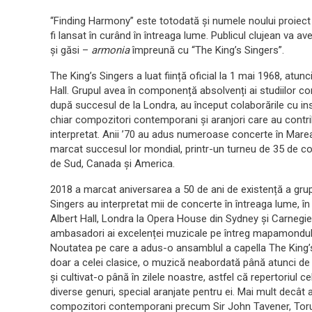
“Finding Harmony” este totodată și numele noului proiect 
fi lansat în curând în întreaga lume. Publicul clujean va ave
și găsi –
armonia
împreună cu “The King’s Singers”.
The King’s Singers a luat ființă oficial la 1 mai 1968, atu
Hall. Grupul avea în componență absolvenți ai studiilor co
după succesul de la Londra, au început colaborările cu ins
chiar compozitori contemporani și aranjori care au contribu
interpretat. Anii ’70 au adus numeroase concerte în Marea 
marcat succesul lor mondial, printr-un turneu de 35 de co
de Sud, Canada și America.
2018 a marcat aniversarea a 50 de ani de existență a grupul
Singers au interpretat mii de concerte în întreaga lume, în
Albert Hall, Londra la Opera House din Sydney și Carnegie
ambasadori ai excelenței muzicale pe întreg mapamondul ș
Noutatea pe care a adus-o ansamblul a capella The King’s S
doar a celei clasice, o muzică neabordată până atunci de
și cultivat-o până în zilele noastre, astfel că repertoriul 
diverse genuri, special aranjate pentru ei. Mai mult decât
compozitori contemporani precum Sir John Tavener, Toru 