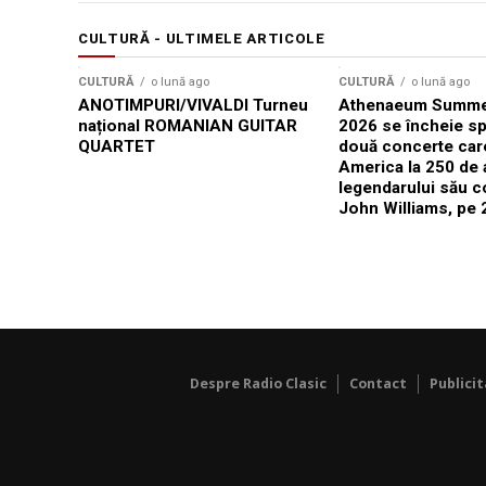
CULTURĂ - ULTIMELE ARTICOLE
CULTURĂ
o lună ago
CULTURĂ
o lună ago
ANOTIMPURI/VIVALDI Turneu
Athenaeum Summer
național ROMANIAN GUITAR
2026 se încheie sp
QUARTET
două concerte car
America la 250 de 
legendarului său 
John Williams, pe 2
Despre Radio Clasic
Contact
Publici