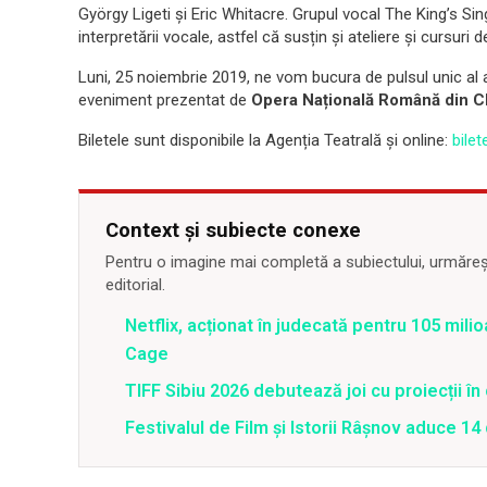
György Ligeti și Eric Whitacre. Grupul vocal The King’s S
interpretării vocale, astfel că susțin și ateliere și cursuri
Luni, 25 noiembrie 2019, ne vom bucura de pulsul unic al ac
eveniment prezentat de
Opera Națională Română din C
Biletele sunt disponibile la Agenția Teatrală și online:
bilet
Context și subiecte conexe
Pentru o imagine mai completă a subiectului, urmărește
editorial.
Netflix, acționat în judecată pentru 105 milio
Cage
TIFF Sibiu 2026 debutează joi cu proiecții în 
Festivalul de Film şi Istorii Râşnov aduce 1