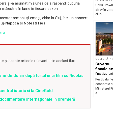
ingers și-a asumat misiunea de a răspândi bucuria
Chris Brown
 de măiestrie în lume în fiecare sezon.
afray în urma
club...
estor armonii și emoții, chiar la Cluj, într-un concert-
luj-Napoca
și
Notes&Ties
!
e.ro
CULTURĂ
 și aceste articole relevante din același flux
Guvernul 
fiscale pe
festivalur
ane de dolari după furtul unui film cu Nicolas
Festivaluril
economic su
Ministerul F
centrul istoric și la CineGold
a...
4 documentare internaţionale în premieră