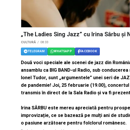
„The Ladies Sing Jazz” cu Irina Sârbu și N
CULTURĂ
08:33
TELEGRAM
WHATSAPP
FACEBOOK
Două voci speciale ale scenei de jazz din România 
ansamblu ca BIG BAND-ul Radio, sub conducerea m
Ionel Tudor, sunt „argumentele” unei seri de JAZ
de pandemie! Joi, 25 februarie (19.00), concertul 
transmis în direct de la Sala Radio și va fi prezen
Irina SÂRBU este mereu apreciată pentru prospeți
improvizație, ce se bazează pe mulți ani de studiu 
o pasiune arzătoare pentru folclorul românesc.