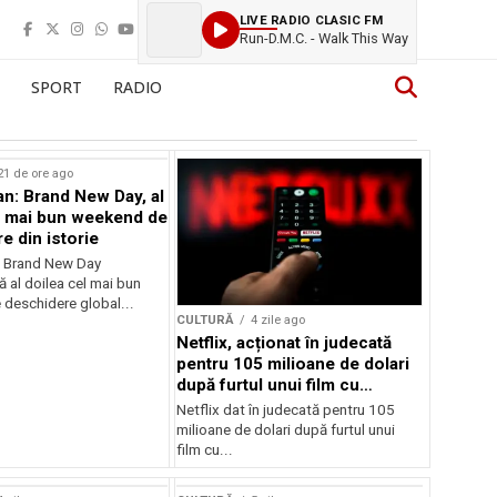
LIVE RADIO CLASIC FM
Run-D.M.C. - Walk This Way
SPORT
RADIO
21 de ore ago
n: Brand New Day, al
l mai bun weekend de
e din istorie
: Brand New Day
ă al doilea cel mai bun
deschidere global...
CULTURĂ
4 zile ago
Netflix, acționat în judecată
pentru 105 milioane de dolari
după furtul unui film cu
Nicolas Cage
Netflix dat în judecată pentru 105
milioane de dolari după furtul unui
film cu...