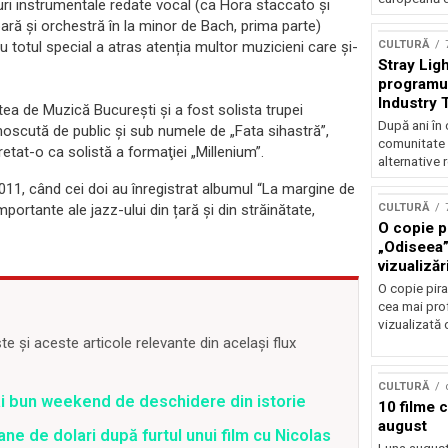
ituri instrumentale redate vocal (ca Hora staccato și
ară și orchestră în la minor de Bach, prima parte)
u totul special a atras atenția multor muzicieni care și-
CULTURĂ
Stray Ligh
programul
Industry 
ea de Muzică București și a fost solista trupei
audiție și
După ani în 
oscută de public și sub numele de „Fata sihastră”,
participar
comunitate 
tat-o ca solistă a formaţiei „Millenium”.
alternative 
011, când cei doi au înregistrat albumul “La margine de
ortante ale jazz-ului din țară și din străinătate,
CULTURĂ
O copie pi
„Odiseea”
vizualizăr
O copie pira
cea mai prof
vizualizată 
 și aceste articole relevante din același flux
CULTURĂ
ai bun weekend de deschidere din istorie
10 filme 
august
ane de dolari după furtul unui film cu Nicolas