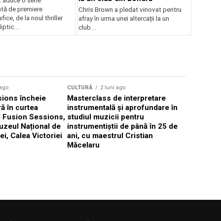
 aduce o serie
tă de premiere
Chris Brown a pledat vinovat pentru
ice, de la noul thriller
afray în urma unei altercații la un
ptic...
club...
CULTURĂ
 ago
CULTURĂ
2 luni ago
„Cantafab
ions încheie
Masterclass de interpretare
ă în curtea
instrumentală și aprofundare în
l Fusion Sessions,
studiul muzicii pentru
uzeul Național de
instrumentiștii de până în 25 de
ei, Calea Victoriei
ani, cu maestrul Cristian
Măcelaru