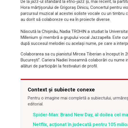
De la jazz-ul standard la etno-jazz și, mai recent, la part
Hora mărțișorului de Grigoraș Dinicu, Concertul pentru vio
parcursul muzical al acestei soliste vocale cu un timbru c
au dorit să colaboreze cu ea în proiecte diverse.
Născută la Chișinău, Nadia TROHIN a studiat la Universitat
Millenium și membră a grupului vocal Jazzapella. Este cun
după succesul melodiei cu același nume, pe care a interpre
Colaborarea sa cu pianistul Mircea Tiberian a început în 2
Bucureşti”. Cariera Nadiei înseamnă colaborări cu nume imp
alături de participări la festivaluri de profil.
Context și subiecte conexe
Pentru o imagine mai completă a subiectului, urmărește
editorial.
Spider-Man: Brand New Day, al doilea cel m
Netflix, acționat în judecată pentru 105 milio