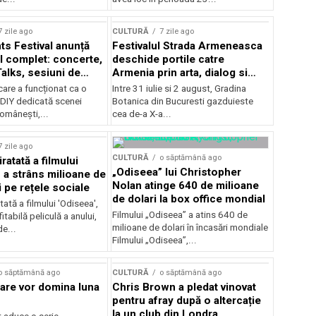
Concursului Enescu 2026
7 zile ago
CULTURĂ
7 zile ago
ts Festival anunță
Festivalul Strada Armeneasca
 complet: concerte,
deschide portile catre
Talks, sesiuni de
Armenia prin arta, dialog si
 noi opțiuni de
patrimoniu, intre 31 iulie si 2
care a funcționat ca o
Intre 31 iulie si 2 august, Gradina
e pentru public
august, la Gradina Botanica din
DIY dedicată scenei
Botanica din Bucuresti gazduieste
Bucuresti
românești,...
cea de-a X-a...
7 zile ago
CULTURĂ
o săptămână ago
ratată a filmului
„Odiseea” lui Christopher
 a strâns milioane de
Nolan atinge 640 de milioane
i pe rețele sociale
de dolari la box office mondial
tată a filmului 'Odiseea',
Filmului „Odiseea” a atins 640 de
itabilă peliculă a anului,
milioane de dolari în încasări mondiale
de...
Filmului „Odiseea”,...
o săptămână ago
CULTURĂ
o săptămână ago
care vor domina luna
Chris Brown a pledat vinovat
pentru afray după o altercație
la un club din Londra