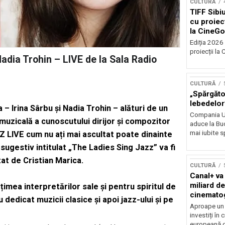
CULTURĂ
TIFF Sibi
cu proiecț
la CineGo
Ediția 2026 
proiecții la 
adia Trohin – LIVE de la Sala Radio
CULTURĂ
„Spărgător
lebedelor”
– Irina Sârbu și Nadia Trohin – alături de un
Compania Uk
uzicală a cunoscutului dirijor și compozitor
aduce la Buc
mai iubite s
Z LIVE cum nu ați mai ascultat poate dinainte
sugestiv intitulat „The Ladies Sing Jazz” va fi
tat de Cristian Marica.
CULTURĂ
Canal+ va
miliard de
mea interpretărilor sale și pentru spiritul de
cinemato
dedicat muzicii clasice și apoi jazz-ului și pe
până în 2
Aproape un m
investiți în
europeană d