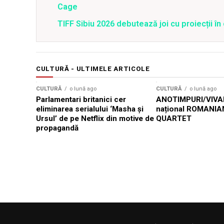
Cage
TIFF Sibiu 2026 debutează joi cu proiecții în 
CULTURĂ - ULTIMELE ARTICOLE
CULTURĂ
o lună ago
CULTURĂ
o lună ago
Parlamentari britanici cer
ANOTIMPURI/VIVAL
eliminarea serialului ‘Masha și
național ROMANIA
Ursul’ de pe Netflix din motive de
QUARTET
propagandă