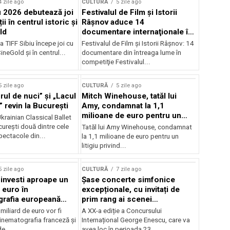
4 zile ago
CULTURĂ
5 zile ago
u 2026 debutează joi
Festivalul de Film şi Istorii
ii în centrul istoric și
Râşnov aduce 14
ld
documentare internaţionale în
premieră
a TIFF Sibiu începe joi cu
Festivalul de Film şi Istorii Râşnov: 14
CineGold și în centrul...
documentare din întreaga lume în
competiţie Festivalul...
5 zile ago
CULTURĂ
5 zile ago
ul de nuci” și „Lacul
Mitch Winehouse, tatăl lui
 revin la București
Amy, condamnat la 1,1
milioane de euro pentru un
rainian Classical Ballet
litigiu pierdut
urești două dintre cele
Tatăl lui Amy Winehouse, condamnat
pectacole din...
la 1,1 milioane de euro pentru un
litigiu privind...
5 zile ago
CULTURĂ
7 zile ago
 investi aproape un
Șase concerte simfonice
 euro în
excepționale, cu invitați de
grafia europeană
prim rang ai scenei
032
internaționale și ansambluri
iliard de euro vor fi
A XX-a ediție a Concursului
orchestrale românești de
 cinematografia franceză și
Internațional George Enescu, care va
prestigiu, în programul
e...
avea loc în perioada 23...