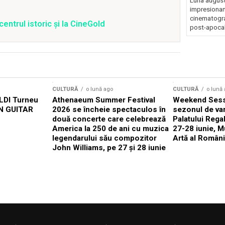
Luna august
impresionan
cinematograf
centrul istoric și la CineGold
post-apocali
CULTURĂ
o lună ago
CULTURĂ
o lună
DI Turneu
Athenaeum Summer Festival
Weekend Sess
N GUITAR
2026 se încheie spectaculos în
sezonul de var
două concerte care celebrează
Palatului Rega
America la 250 de ani cu muzica
27-28 iunie, M
legendarului său compozitor
Artă al Români
John Williams, pe 27 și 28 iunie