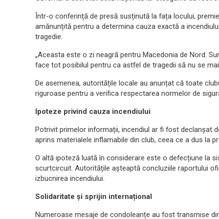
Într-o conferință de presă susținută la fața locului, prem
amănunțită pentru a determina cauza exactă a incendiului 
tragedie.
„Aceasta este o zi neagră pentru Macedonia de Nord. Sunt
face tot posibilul pentru ca astfel de tragedii să nu se ma
De asemenea, autoritățile locale au anunțat că toate clubu
riguroase pentru a verifica respectarea normelor de sigur
Ipoteze privind cauza incendiului
Potrivit primelor informații, incendiul ar fi fost declanșat de
aprins materialele inflamabile din club, ceea ce a dus la pr
O altă ipoteză luată în considerare este o defecțiune la sis
scurtcircuit. Autoritățile așteaptă concluziile raportului o
izbucnirea incendiului.
Solidaritate și sprijin internațional
Numeroase mesaje de condoleanțe au fost transmise din par