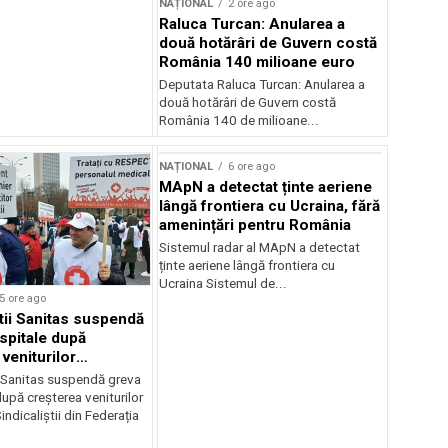
NAȚIONAL
2 ore ago
Raluca Turcan: Anularea a
două hotărâri de Guvern costă
România 140 milioane euro
Deputata Raluca Turcan: Anularea a
două hotărâri de Guvern costă
România 140 de milioane...
NAȚIONAL
6 ore ago
MApN a detectat ținte aeriene
lângă frontiera cu Ucraina, fără
amenințări pentru România
Sistemul radar al MApN a detectat
ținte aeriene lângă frontiera cu
Ucraina Sistemul de...
5 ore ago
știi Sanitas suspendă
 spitale după
veniturilor
r
i Sanitas suspendă greva
după creșterea veniturilor
indicaliștii din Federația