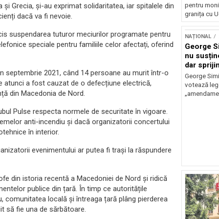
și Grecia, și-au exprimat solidaritatea, iar spitalele din
pentru monit
granița cu U
enți dacă va fi nevoie.
cis suspendarea tuturor meciurilor programate pentru
NAȚIONAL
telefonice speciale pentru familiile celor afectați, oferind
George S
nu susține
dar sprij
in septembrie 2021, când 14 persoane au murit într-o
Fritz
George Simi
e atunci a fost cauzat de o defecțiune electrică,
votează lege
ranță din Macedonia de Nord.
„amendament
lubul Pulse respecta normele de securitate în vigoare.
stemelor anti-incendiu și dacă organizatorii concertului
tehnice în interior.
ganizatorii evenimentului ar putea fi trași la răspundere
fe din istoria recentă a Macedoniei de Nord și ridică
ntelor publice din țară. În timp ce autoritățile
 comunitatea locală și întreaga țară plâng pierderea
uit să fie una de sărbătoare.