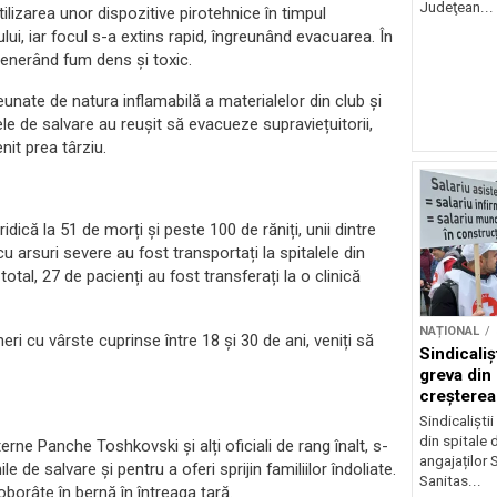
Judeţean...
utilizarea unor dispozitive pirotehnice în timpul
lui, iar focul s-a extins rapid, îngreunând evacuarea. În
 generând fum dens și toxic.
reunate de natura inflamabilă a materialelor din club și
le de salvare au reușit să evacueze supraviețuitorii,
enit prea târziu.
ridică la 51 de morți și peste 100 de răniți, unii dintre
cu arsuri severe au fost transportați la spitalele din
otal, 27 de pacienți au fost transferați la o clinică
NAȚIONAL
eri cu vârste cuprinse între 18 și 30 de ani, veniți să
Sindicali
greva din
creșterea 
angajațilo
Sindicaliști
din spitale 
terne Panche Toshkovski și alți oficiali de rang înalt, s-
angajaților S
 de salvare și pentru a oferi sprijin familiilor îndoliate.
Sanitas...
oborâte în bernă în întreaga țară.