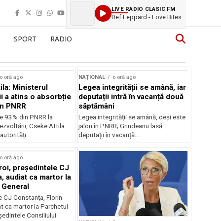
LIVE RADIO CLASIC FM
Def Leppard - Love Bites
SPORT
RADIO
o oră ago
NAȚIONAL
o oră ago
la: Ministerul
Legea integrității se amână, iar
i a atins o absorbție
deputații intră în vacanță două
in PNRR
săptămâni
e 93% din PNRR la
Legea integrității se amână, deși este
ezvoltării, Cseke Attila
jalon în PNRR; Grindeanu lasă
autorități...
deputații în vacanță...
o oră ago
roi, preşedintele CJ
, audiat ca martor la
 General
e CJ Constanţa, Florin
at ca martor la Parchetul
edintele Consiliului