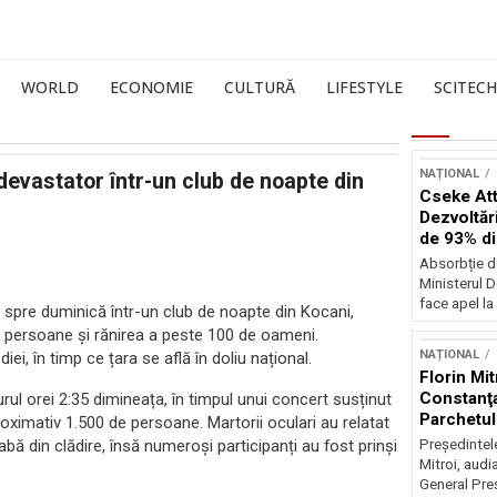
WORLD
ECONOMIE
CULTURĂ
LIFESTYLE
SCITECH
NAȚIONAL
evastator într-un club de noapte din
Cseke Atti
Dezvoltări
de 93% d
Absorbție d
Ministerul D
face apel la 
 spre duminică într-un club de noapte din Kocani,
persoane și rănirea a peste 100 de oameni.
NAȚIONAL
ei, în timp ce țara se află în doliu național.
Florin Mit
Constanţa
urul orei 2:35 dimineața, în timpul unui concert susținut
Parchetul
oximativ 1.500 de persoane. Martorii oculari au relatat
bă din clădire, însă numeroși participanți au fost prinși
Preşedintel
Mitroi, audi
General Preş