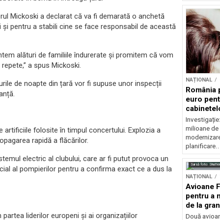
ierul Mickoski a declarat că va fi demarată o anchetă
și pentru a stabili cine se face responsabil de această
em alături de familiile îndurerate și promitem că vom
i repete,” a spus Mickoski.
NAȚIONAL
rile de noapte din țară vor fi supuse unor inspecții
România p
anță.
euro pen
cabinetelo
familială
Investigați
milioane de
 artificiile folosite în timpul concertului. Explozia a
modernizare
opagarea rapidă a flăcărilor.
planificare..
temul electric al clubului, care ar fi putut provoca un
Sursă foto: Shutte
ficial al pompierilor pentru a confirma exact ce a dus la
NAȚIONAL
Avioane F
pentru a 
de la gran
tea liderilor europeni și ai organizațiilor
Două avioan