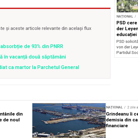
NAȚIONAL
PSD cere 
 și aceste articole relevante din același flux
der Leyen
educației 
reforma s
PSD solicită 
 o absorbție de 93% din PNRR
von der Leye
Partidul Soci
tră în vacanță două săptămâni
diat ca martor la Parchetul General
NAȚIONAL
2 zile 
ntânile din
Grindeanu îi c
e de noul
demisia din ca
financiare