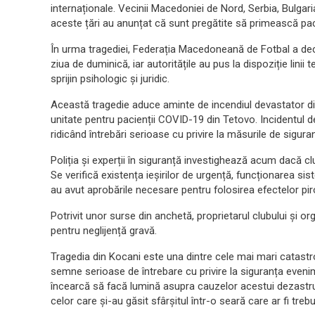
internaționale. Vecinii Macedoniei de Nord, Serbia, Bulgaria 
aceste țări au anunțat că sunt pregătite să primească paci
În urma tragediei, Federația Macedoneană de Fotbal a de
ziua de duminică, iar autoritățile au pus la dispoziție linii 
sprijin psihologic și juridic.
Această tragedie aduce aminte de incendiul devastator d
unitate pentru pacienții COVID-19 din Tetovo. Incidentul d
ridicând întrebări serioase cu privire la măsurile de sigu
Poliția și experții în siguranță investighează acum dacă c
Se verifică existența ieșirilor de urgență, funcționarea si
au avut aprobările necesare pentru folosirea efectelor piro
Potrivit unor surse din anchetă, proprietarul clubului și or
pentru neglijență gravă.
Tragedia din Kocani este una dintre cele mai mari catastro
semne serioase de întrebare cu privire la siguranța evenime
încearcă să facă lumină asupra cauzelor acestui dezastru,
celor care și-au găsit sfârșitul într-o seară care ar fi treb