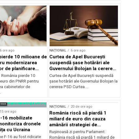
6 ore ago
NAȚIONAL
6 ore ago
ierde 10 milioane de
Curtea de Apel București
tru modernizarea
suspendă șase hotărâri ale
r de planificare
Guvernului Bolojan la cererea
PSD
e: România pierde 10
Curtea de Apel București suspendă
 euro din PNRR pentru
șase hotărâri ale Guvernului Bolojan la
a cabinetelor de
cererea PSD Curtea...
.
rstock
NAȚIONAL
20 de ore ago
15 ore ago
România riscă să piardă 1
-16 mobilizate
miliard de euro din cauza
monitoriza dronele
amânării strategiei de
ița cu Ucraina
biodiversitate
Rușinoasă zi pentru Parlament:
e F-16 au fost ridicate
România riscă să piardă 1 miliard de