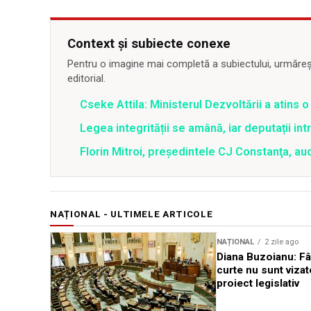
Context și subiecte conexe
Pentru o imagine mai completă a subiectului, urmărește
editorial.
Cseke Attila: Ministerul Dezvoltării a atins
Legea integrității se amână, iar deputații in
Florin Mitroi, preşedintele CJ Constanţa, au
NAȚIONAL - ULTIMELE ARTICOLE
NAȚIONAL
2 zile ago
Diana Buzoianu: Fâ
curte nu sunt vizat
proiect legislativ