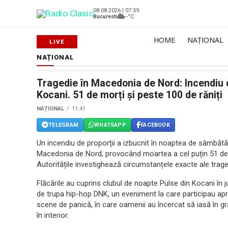
08.08.2026 | 07:59
Bucuresti
--°C
HOME
NAȚIONAL
NAȚIONAL
Tragedie în Macedonia de Nord: Incendiu d
Kocani. 51 de morți și peste 100 de răniți
NAȚIONAL
11:41
TELEGRAM
WHATSAPP
FACEBOOK
Un incendiu de proporții a izbucnit în noaptea de sâmbătă
Macedonia de Nord, provocând moartea a cel puțin 51 de 
Autoritățile investighează circumstanțele exacte ale tragedi
Flăcările au cuprins clubul de noapte Pulse din Kocani în j
de trupa hip-hop DNK, un eveniment la care participau apr
scene de panică, în care oamenii au încercat să iasă în gra
în interior.