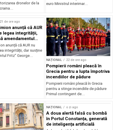
orizarea dronelor de la
euro Ministrul interimar...
craina...
21 de ore ago
imion anunță că AUR
 legea integrității,
ină amendamentul
on anunță că AUR nu
a integrității, dar susține
ul Fritz” George...
NAȚIONAL
22 de ore ago
Pompierii români pleacă în
Grecia pentru a lupta împotriva
incendiilor de pădure
Pompierii români pleacă în Grecia
pentru a stinge incendiile de pădure
Primul contingent de...
Sursă foto: Shutterstock
NAȚIONAL
o zi ago
A doua alertă falsă cu bombă
în Portul Constanța, generată
de inteligența artificială