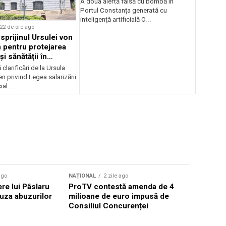
A doua alertă falsă cu bombă în
Portul Constanța generată cu
inteligență artificială O...
22 de ore ago
sprijinul Ursulei von
 pentru protejarea
și sănătății în
alarială
clarificări de la Ursula
n privind Legea salarizării
al...
ago
NAȚIONAL
2 zile ago
NAȚIONAL
ere lui Pâslaru
ProTV contestă amenda de 4
Amenințar
uza abuzurilor
milioane de euro impusă de
Constanța,
Consiliul Concurenței
Ucraina in