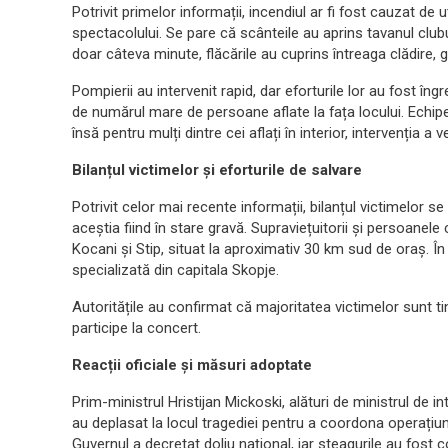
Potrivit primelor informații, incendiul ar fi fost cauzat de 
spectacolului. Se pare că scânteile au aprins tavanul clubu
doar câteva minute, flăcările au cuprins întreaga clădire,
Pompierii au intervenit rapid, dar eforturile lor au fost îng
de numărul mare de persoane aflate la fața locului. Echipe
însă pentru mulți dintre cei aflați în interior, intervenția a v
Bilanțul victimelor și eforturile de salvare
Potrivit celor mai recente informații, bilanțul victimelor se 
aceștia fiind în stare gravă. Supraviețuitorii și persoanele 
Kocani și Stip, situat la aproximativ 30 km sud de oraș. În t
specializată din capitala Skopje.
Autoritățile au confirmat că majoritatea victimelor sunt tin
participe la concert.
Reacții oficiale și măsuri adoptate
Prim-ministrul Hristijan Mickoski, alături de ministrul de in
au deplasat la locul tragediei pentru a coordona operațiunile
Guvernul a decretat doliu național, iar steagurile au fost c