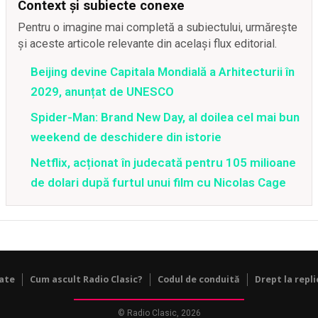
Context și subiecte conexe
Pentru o imagine mai completă a subiectului, urmărește
și aceste articole relevante din același flux editorial.
Beijing devine Capitala Mondială a Arhitecturii în
2029, anunțat de UNESCO
Spider-Man: Brand New Day, al doilea cel mai bun
weekend de deschidere din istorie
Netflix, acționat în judecată pentru 105 milioane
de dolari după furtul unui film cu Nicolas Cage
tate
Cum ascult Radio Clasic?
Codul de conduită
Drept la repli
© Radio Clasic, 2026