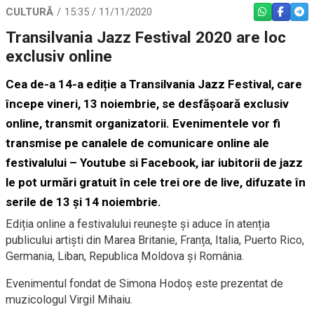
CULTURĂ
15:35 / 11/11/2020
WHATSAPP
FACEBO
TEL
Transilvania Jazz Festival 2020 are loc
exclusiv online
Cea de-a 14-a ediție a Transilvania Jazz Festival, care
începe vineri, 13 noiembrie, se desfășoară exclusiv
online, transmit organizatorii. Evenimentele vor fi
transmise pe canalele de comunicare online ale
festivalului – Youtube si Facebook, iar iubitorii de jazz
le pot urmări gratuit în cele trei ore de live, difuzate în
serile de 13 și 14 noiembrie.
Ediția online a festivalului reunește și aduce în atenția
publicului artiști din Marea Britanie, Franța, Italia, Puerto Rico,
Germania, Liban, Republica Moldova și România.
Evenimentul fondat de Simona Hodoș este prezentat de
muzicologul Virgil Mihaiu.