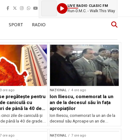
LIVE RADIO CLASIC FM
Run-D.M.C. - Walk This Way
SPORT
RADIO
3 ore ago
NAȚIONAL
4 ore ago
e pregătește pentru
Ion Iliescu, comemorat la un
 de caniculă cu
an de la decesul său în fața
ri de până la 40 de
apropiaților
inci zile de caniculă și
Ion Iliescu, comemorat la un an de la
de până la 40 de grade...
decesul său Aproape un an de...
7 ore ago
NAȚIONAL
7 ore ago