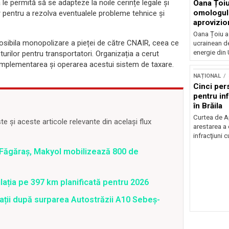
 le permită să se adapteze la noile cerințe legale și
Oana Țoiu
omologul
 pentru a rezolva eventualele probleme tehnice și
aprovizio
Ucraina
Oana Țoiu a
posibila monopolizare a pieței de către CNAIR, ceea ce
ucrainean d
energie din 
urilor pentru transportatori. Organizația a cerut
a implementarea și operarea acestui sistem de taxare.
NAȚIONAL
Cinci per
pentru inf
în Brăila
Curtea de A
 și aceste articole relevante din același flux
arestarea a
infracţiuni c
 Făgăraş, Makyol mobilizează 800 de
ația pe 397 km planificată pentru 2026
cații după surparea Autostrăzii A10 Sebeș-