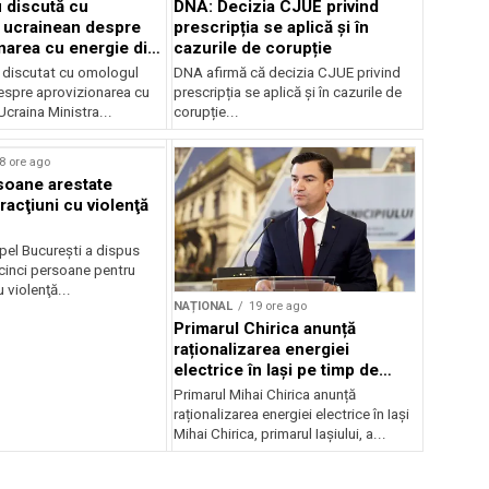
 discută cu
DNA: Decizia CJUE privind
 ucrainean despre
prescripția se aplică și în
narea cu energie din
cazurile de corupție
 discutat cu omologul
DNA afirmă că decizia CJUE privind
espre aprovizionarea cu
prescripția se aplică și în cazurile de
Ucraina Ministra...
corupție...
8 ore ago
soane arestate
racţiuni cu violenţă
pel Bucureşti a dispus
 cinci persoane pentru
u violenţă...
NAȚIONAL
19 ore ago
Primarul Chirica anunță
raționalizarea energiei
electrice în Iași pe timp de
noapte
Primarul Mihai Chirica anunță
raționalizarea energiei electrice în Iași
Mihai Chirica, primarul Iașiului, a...