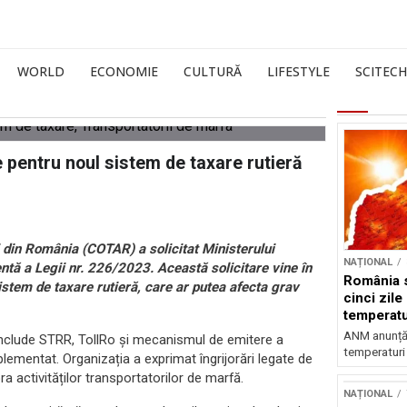
WORLD
ECONOMIE
CULTURĂ
LIFESTYLE
SCITECH
e pentru noul sistem de taxare rutieră
i din România (COTAR) a solicitat Ministerului
NAȚIONAL
entă a Legii nr. 226/2023. Această solicitare vine în
România s
stem de taxare rutieră, care ar putea afecta grav
cinci zile
temperatu
grade
ANM anunță c
 include STRR, TollRo și mecanismul de emitere a
temperaturi 
mplementat. Organizația a exprimat îngrijorări legate de
 activităților transportatorilor de marfă.
NAȚIONAL