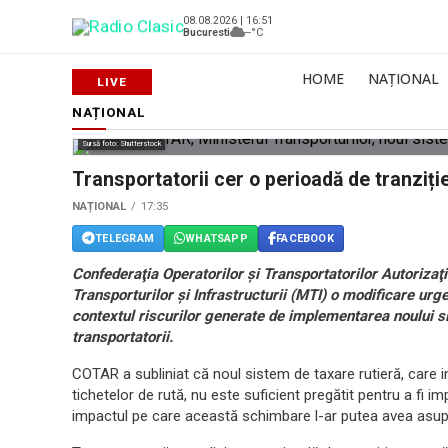
08.08.2026 | 16:51
Bucuresti
--°C
HOME
NAȚIONAL
NAȚIONAL
Sursă foto: Shutterstock
Transportatorii cer o perioadă de tranziți
NAȚIONAL
17:35
TELEGRAM
WHATSAPP
FACEBOOK
Confederaţia Operatorilor şi Transportatorilor Autorizaţ
Transporturilor şi Infrastructurii (MTI) o modificare urg
contextul riscurilor generate de implementarea noului si
transportatorii.
COTAR a subliniat că noul sistem de taxare rutieră, care
tichetelor de rută, nu este suficient pregătit pentru a fi i
impactul pe care această schimbare l-ar putea avea asupra