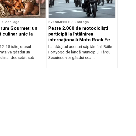
E
2 ani ago
EVENIMENTE
2 ani ago
orum Gourmet: un
Peste 2.000 de motocicliști
 culinar unic la
participă la întâlnirea
internațională Moto Rock Fest
la Băile Fortyogo
12-15 iulie, orașul-
La sfârșitul acestei săptămâni, Băile
vata va găzdui un
Fortyogo de lângă municipiul Târgu
ulinar deosebit sub
Secuiesc vor găzdui cea...