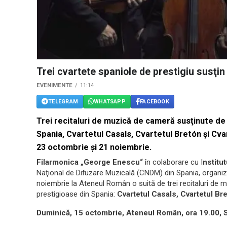
Trei cvartete spaniole de prestigiu susţi
EVENIMENTE
11:14
TELEGRAM
WHATSAPP
FACEBOOK
Trei recitaluri de muzică de cameră susţinute de
Spania, Cvartetul Casals, Cvartetul Bretón şi Cv
23 octombrie şi 21 noiembrie.
Filarmonica „George Enescu“
în colaborare cu I
nstitu
Naţional de Difuzare Muzicală (CNDM) din Spania, organiz
noiembrie la Ateneul Român o suită de trei recitaluri de 
prestigioase din Spania:
Cvartetul Casals, Cvartetul Br
Duminică, 15 octombrie, Ateneul Român, ora 19.00, S