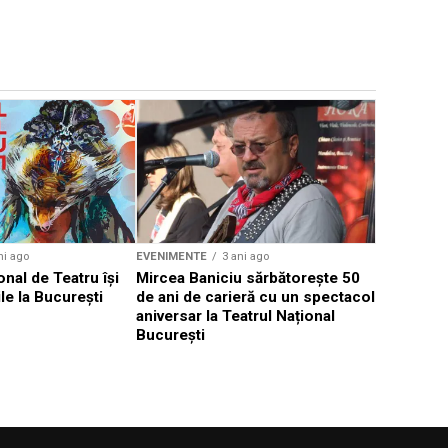
EVENIMENTE
Weekend c
Teatru la 
eveniment
ni ago
EVENIMENTE
3 ani ago
onal de Teatru își
Mircea Baniciu sărbătorește 50
le la București
de ani de carieră cu un spectacol
aniversar la Teatrul Național
București