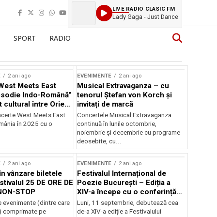
LIVE RADIO CLASIC FM
Lady Gaga - Just Dance
SPORT
RADIO
E
2 ani ago
EVENIMENTE
2 ani ago
West Meets East
Musical Extravaganza – cu
psodie Indo-Română”
tenorul Ștefan von Korch și
t cultural între Orient
invitați de marcă
nt
ncerte West Meets East
Concertele Musical Extravaganza
omânia în 2025 cu o
continuă în lunile octombrie,
noiembrie şi decembrie cu programe
deosebite, cu...
E
2 ani ago
EVENIMENTE
2 ani ago
în vânzare biletele
Festivalul Internațional de
stivalul 25 DE ORE DE
Poezie București – Ediția a
NON-STOP
XIV-a începe cu o conferință
despre limba română
 evenimente (dintre care
Luni, 11 septembrie, debutează cea
susținută de Marco Lucchesi
) comprimate pe
de-a XIV-a ediție a Festivalului