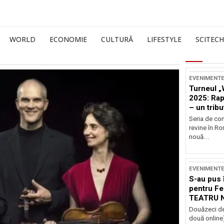
WORLD
ECONOMIE
CULTURĂ
LIFESTYLE
SCITECH
EVENIMENT
Turneul „
2025: Ra
– un tribu
și Occide
Seria de co
revine în R
nouă...
EVENIMENT
S-au pus 
pentru Fe
TEATRU 
Douăzeci de
două online