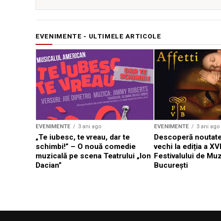
EVENIMENTE - ULTIMELE ARTICOLE
EVENIMENTE
3 ani ago
EVENIMENTE
3 ani ago
„Te iubesc, te vreau, dar te
Descoperă noutate
schimbi!” – O nouă comedie
vechi la ediția a XVI
muzicală pe scena Teatrului „Ion
Festivalului de Mu
Dacian”
București