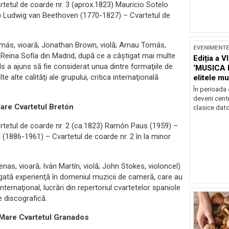
etul de coarde nr. 3 (aprox.1823) Mauricio Sotelo
7) Ludwig van Beethoven (1770-1827) – Cvartetul de
omás, vioară; Jonathan Brown, violă; Arnau Tomás,
EVENIMENT
a Reina Sofía din Madrid, după ce a câştigat mai multe
Ediția a V
ls a ajuns să fie considerat unua dintre formaţiile de
‘MUSICA 
alte calităţi ale grupului, critica internaţională
elitele mu
Brașov
În perioada
deveni centr
are Cvartetul Bretón
clasice dator
tetul de coarde nr. 2 (ca.1823) Ramón Paus (1959) –
i (1886-1961) – Cvartetul de coarde nr. 2 în la minor
as, vioară; Iván Martín, violă; John Stokes, violoncel)
ngată experienţă în domeniul muzicii de cameră, care au
ternaţional, lucrări din repertoriul cvartetelor spaniole
 discografică.
 Mare Cvartetul Granados