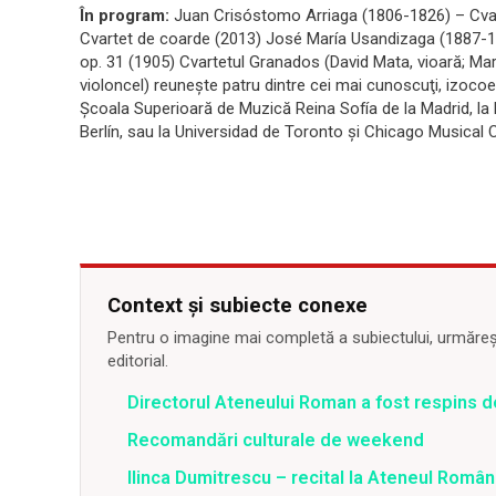
În program:
Juan Crisóstomo Arriaga (1806-1826) – Cvart
Cvartet de coarde (2013) José María Usandizaga (1887-19
op. 31 (1905) Cvartetul Granados (David Mata, vioară; Marc
violoncel) reuneşte patru dintre cei mai cunoscuţi, izocoen
Şcoala Superioară de Muzică Reina Sofía de la Madrid, la
Berlín, sau la Universidad de Toronto şi Chicago Musical C
Context și subiecte conexe
Pentru o imagine mai completă a subiectului, urmărește
editorial.
Directorul Ateneului Roman a fost respins de
Recomandări culturale de weekend
Ilinca Dumitrescu – recital la Ateneul Român