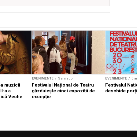
EVENIMENTE
3 ani ago
EVENIMENTE
3 a
a muzicii
Festivalul Național de Teatru
Festivalul Nați
II-a a
găzduiește cinci expoziții de
deschide porți
zică Veche
excepție