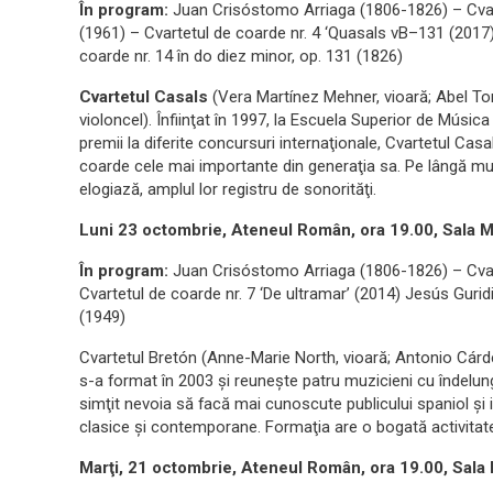
În program:
Juan Crisóstomo Arriaga (1806-1826) – Cvart
(1961) – Cvartetul de coarde nr. 4 ‘Quasals vB–131 (201
coarde nr. 14 în do diez minor, op. 131 (1826)
Cvartetul Casals
(Vera Martínez Mehner, vioară; Abel T
violoncel). Înfiinţat în 1997, la Escuela Superior de Músic
premii la diferite concursuri internaţionale, Cvartetul Casa
coarde cele mai importante din generaţia sa. Pe lângă multe 
elogiază, amplul lor registru de sonorităţi.
Luni 23 octombrie, Ateneul Român, ora 19.00, Sala M
În program:
Juan Crisóstomo Arriaga (1806-1826) – Cvar
Cvartetul de coarde nr. 7 ‘De ultramar’ (2014) Jesús Gurid
(1949)
Cvartetul Bretón (Anne-Marie North, vioară; Antonio Cárden
s-a format în 2003 şi reuneşte patru muzicieni cu îndelu
simţit nevoia să facă mai cunoscute publicului spaniol şi in
clasice şi contemporane. Formaţia are o bogată activitate
Marţi, 21 octombrie, Ateneul Român, ora 19.00, Sala