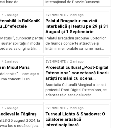
mai bine de...
Internațional de Poezie București...
E
2 ani ago
EVENIMENTE
2 ani ago
enabilă la BalKaniK
Palatul Bragadiru: muzică
cu „D*efectele
interbelică şi teatru pe 29 şi 31
August şi 1 Septembrie
 Mătușii”, cunoscut pentru
Palatul Bragadiru propune iubitorilor
sustenabilității în modă
de frumos concerte attractive şi
ordarea sa originală în...
întâlniri memorabile cu nume mari...
E
2 ani ago
EVENIMENTE
2 ani ago
i în Micul Paris
Proiectul cultural ,,Post-Digital
Extensions” conectează tinerii
dolce vita” – cam așa s-
artiști români cu scena
zuma concertul Din
internațională
Asociația Culturală Marginal a lansat
proiectul Post-Digital Extensions, ce
adaptează o serie de lucrări...
E
2 ani ago
EVENIMENTE
2 ani ago
medieval la Făgăraș
Turneul Lights & Shadows: O
călătorie artistică
l 23-25 august 2024, la
interdisciplinară
vea loc o nouă ediție a...