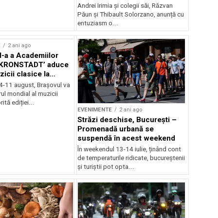
Andrei Irimia și colegii săi, Răzvan
Păun și Thibault Solorzano, anunță cu
entuziasm o...
E
2 ani ago
II-a a Academiilor
KRONSTADT’ aduce
zicii clasice la
 4-11 august, Brașovul va
ul mondial al muzicii
ită ediției...
EVENIMENTE
2 ani ago
Străzi deschise, București –
Promenadă urbană se
suspendă în acest weekend
În weekendul 13-14 iulie, ținând cont
de temperaturile ridicate, bucureștenii
și turiștii pot opta...