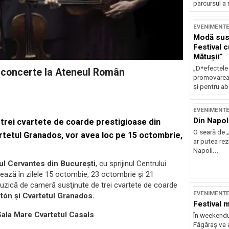
parcursul a 
EVENIMENT
Modă sust
Festival 
Mătușii”
„D*efectele
n concerte la Ateneul Român
promovarea 
și pentru ab
EVENIMENT
Din Napol
 trei cvartete de coarde prestigioase din
O seară de „
artetul Granados, vor avea loc pe 15 octombrie,
ar putea re
Napoli...
tul Cervantes din Bucureşti
, cu sprijinul Centrului
ează în zilele 15 octombie, 23 octombrie şi 21
muzică de cameră susţinute de trei cvartete de coarde
EVENIMENT
etón şi Cvartetul Granados.
Festival 
ala Mare Cvartetul Casals
În weekendu
Făgăraș va a