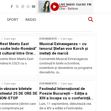
LIVE RADIO CLASIC FM
Cher - Believe
SPORT
RADIO
E
2 ani ago
EVENIMENTE
2 ani ago
West Meets East
Musical Extravaganza – cu
psodie Indo-Română”
tenorul Ștefan von Korch și
t cultural între Orient
invitați de marcă
nt
ncerte West Meets East
Concertele Musical Extravaganza
omânia în 2025 cu o
continuă în lunile octombrie,
noiembrie şi decembrie cu programe
deosebite, cu...
E
2 ani ago
EVENIMENTE
2 ani ago
în vânzare biletele
Festivalul Internațional de
stivalul 25 DE ORE DE
Poezie București – Ediția a
NON-STOP
XIV-a începe cu o conferință
despre limba română
 evenimente (dintre care
Luni, 11 septembrie, debutează cea
susținută de Marco Lucchesi
) comprimate pe
de-a XIV-a ediție a Festivalului