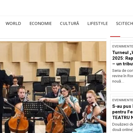
WORLD
ECONOMIE
CULTURĂ
LIFESTYLE
SCITECH
EVENIMENT
Turneul „
2025: Ra
– un tribu
și Occide
Seria de co
revine în R
nouă...
EVENIMENT
S-au pus 
pentru Fe
TEATRU 
Douăzeci de
două online