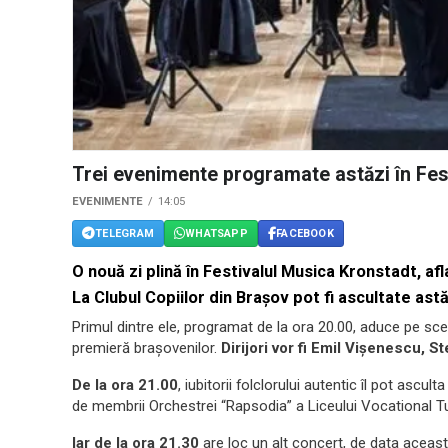
Trei evenimente programate astăzi în Fes
EVENIMENTE
14:05
TELEGRAM
WHATSAPP
FACEBOOK
O nouă zi plină în Festivalul Musica Kronstadt, afl
La Clubul Copiilor din Braşov pot fi ascultate astă
Primul dintre ele, programat de la ora 20.00, aduce pe sce
premieră braşovenilor.
Dirijori vor fi Emil Vişenescu, 
De la ora 21.00
, iubitorii folclorului autentic îl pot ascult
de membrii Orchestrei “Rapsodia” a Liceului Vocational T
Iar de la ora 21.30
are loc un alt concert, de data aceas