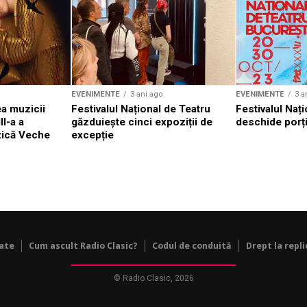
EVENIMENTE
3 ani ago
EVENIMENTE
3 a
a muzicii
Festivalul Național de Teatru
Festivalul Nați
II-a a
găzduiește cinci expoziții de
deschide porți
zică Veche
excepție
tate
Cum ascult Radio Clasic?
Codul de conduită
Drept la repli
© Radio Clasic, 2026