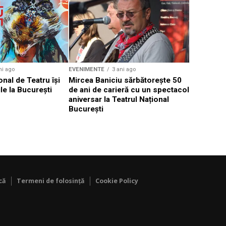
Weekend c
Teatru la 
eveniment
ni ago
EVENIMENTE
3 ani ago
onal de Teatru își
Mircea Baniciu sărbătorește 50
le la București
de ani de carieră cu un spectacol
aniversar la Teatrul Național
București
că
Termeni de folosință
Cookie Policy