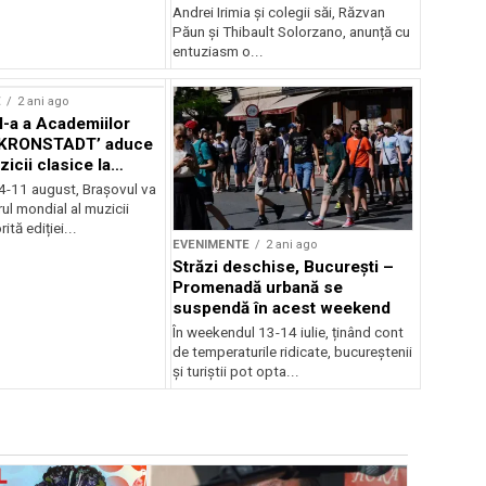
Andrei Irimia și colegii săi, Răzvan
Păun și Thibault Solorzano, anunță cu
entuziasm o...
E
2 ani ago
II-a a Academiilor
KRONSTADT’ aduce
zicii clasice la
 4-11 august, Brașovul va
ul mondial al muzicii
ită ediției...
EVENIMENTE
2 ani ago
Străzi deschise, București –
Promenadă urbană se
suspendă în acest weekend
În weekendul 13-14 iulie, ținând cont
de temperaturile ridicate, bucureștenii
și turiștii pot opta...
EVENIMENTE