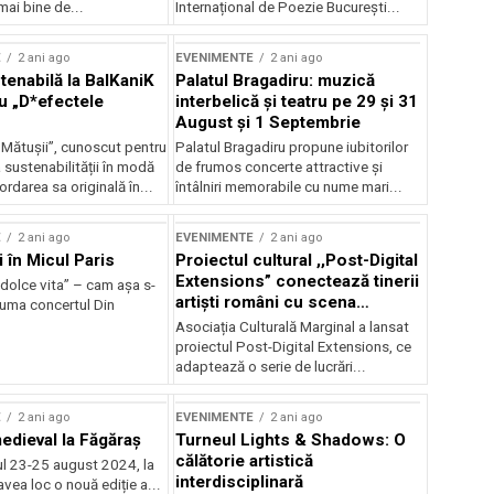
mai bine de...
Internațional de Poezie București...
E
2 ani ago
EVENIMENTE
2 ani ago
enabilă la BalKaniK
Palatul Bragadiru: muzică
cu „D*efectele
interbelică şi teatru pe 29 şi 31
August şi 1 Septembrie
 Mătușii”, cunoscut pentru
Palatul Bragadiru propune iubitorilor
sustenabilității în modă
de frumos concerte attractive şi
ordarea sa originală în...
întâlniri memorabile cu nume mari...
E
2 ani ago
EVENIMENTE
2 ani ago
i în Micul Paris
Proiectul cultural ,,Post-Digital
Extensions” conectează tinerii
dolce vita” – cam așa s-
artiști români cu scena
zuma concertul Din
internațională
Asociația Culturală Marginal a lansat
proiectul Post-Digital Extensions, ce
adaptează o serie de lucrări...
E
2 ani ago
EVENIMENTE
2 ani ago
medieval la Făgăraș
Turneul Lights & Shadows: O
călătorie artistică
l 23-25 august 2024, la
interdisciplinară
vea loc o nouă ediție a...