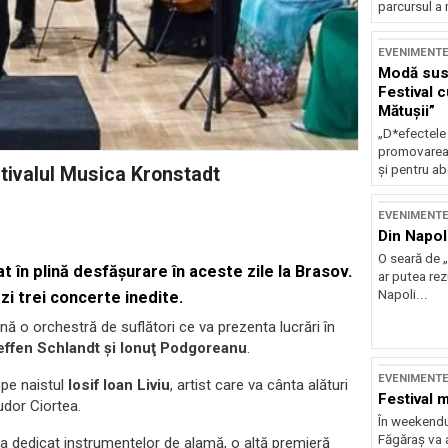
parcursul a 
EVENIMENT
Modă sust
Festival 
Mătușii”
„D*efectele
promovarea 
și pentru ab
tivalul Musica Kronstadt
EVENIMENT
Din Napol
O seară de „
at în plină desfăşurare în aceste zile la Brasov.
ar putea re
Napoli...
zi trei concerte inedite.
nă o orchestră de suflători ce va prezenta lucrări în
Steffen Schlandt şi Ionuţ Podgoreanu
.
EVENIMENT
a pe naistul
Iosif Ioan Liviu
, artist care va cânta alături
Festival 
udor Ciortea.
În weekendu
Făgăraș va a
ta dedicat instrumentelor de alamă, o altă premieră