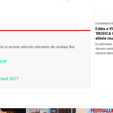
EVENIMENT
Ediția a V
‘MUSICA 
elitele mu
Brașov
În perioada
 și aceste articole relevante din același flux
deveni centr
clasice dator
018”
stadt 2017