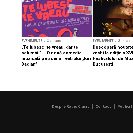
EVENIMENTE
3 ani ago
EVENIMENTE
3 ani ago
„Te iubesc, te vreau, dar te
Descoperă noutate
schimbi!” – O nouă comedie
vechi la ediția a XVI
muzicală pe scena Teatrului „Ion
Festivalului de Mu
Dacian”
București
Despre Radio Clasic
Contact
Publici