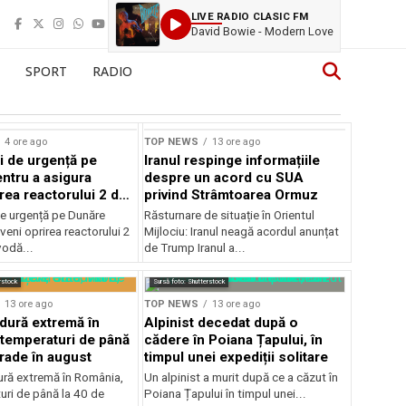
LIVE RADIO CLASIC FM
David Bowie - Modern Love
SPORT
RADIO
4 ore ago
TOP NEWS
13 ore ago
i de urgență pe
Iranul respinge informațiile
ntru a asigura
despre un acord cu SUA
rea reactorului 2 de
privind Strâmtoarea Ormuz
odă
de urgență pe Dunăre
Răsturnare de situație în Orientul
veni oprirea reactorului 2
Mijlociu: Iranul neagă acordul anunțat
vodă...
de Trump Iranul a...
rstock
Sursă foto: Shutterstock
13 ore ago
TOP NEWS
13 ore ago
ldură extremă în
Alpinist decedat după o
temperaturi de până
cădere în Poiana Țapului, în
grade în august
timpul unei expediții solitare
dură extremă în România,
Un alpinist a murit după ce a căzut în
uri de până la 40 de
Poiana Țapului în timpul unei...