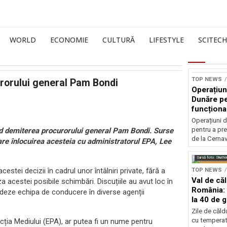
WORLD
ECONOMIE
CULTURĂ
LIFESTYLE
SCITECH
TOP NEWS
rorului general Pam Bondi
Operațiun
Dunăre pe
funcționa
la Cernav
Operațiuni 
pentru a pre
ind demiterea procurorului general Pam Bondi. Surse
de la Cerna
are înlocuirea acesteia cu administratorul EPA, Lee
Sursă foto: Shutte
stei decizii în cadrul unor întâlniri private, fără a
TOP NEWS
Val de că
a acestei posibile schimbări. Discuțiile au avut loc în
România: 
ideze echipa de conducere în diverse agenții
la 40 de 
Zile de căl
cu temperat
ecția Mediului (EPA), ar putea fi un nume pentru