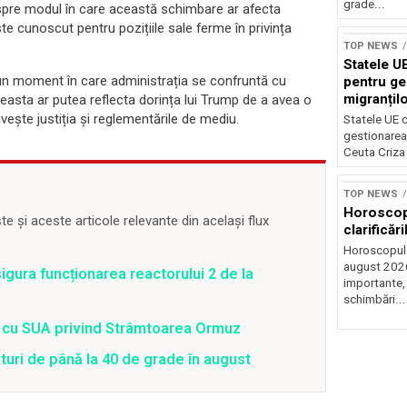
grade...
despre modul în care această schimbare ar afecta
ste cunoscut pentru pozițiile sale ferme în privința
TOP NEWS
Statele UE
-un moment în care administrația se confruntă cu
pentru ge
migranțil
Aceasta ar putea reflecta dorința lui Trump de a avea o
ivește justiția și reglementările de mediu.
Statele UE c
gestionarea 
Ceuta Criza 
TOP NEWS
Horoscop 
 și aceste articole relevante din același flux
clarificări
Horoscopul 
august 2026,
gura funcționarea reactorului 2 de la
importante,
schimbări...
rd cu SUA privind Strâmtoarea Ormuz
uri de până la 40 de grade în august