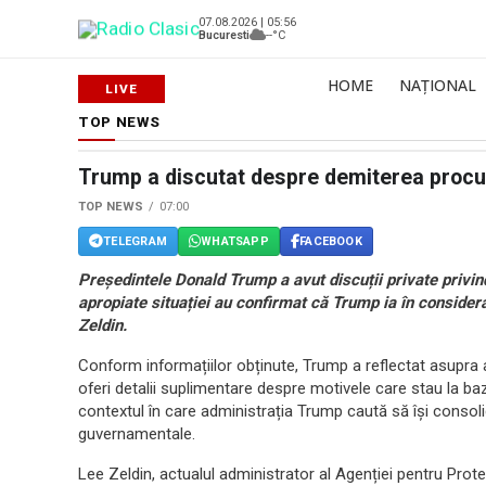
07.08.2026 | 05:56
Bucuresti
--°C
HOME
NAȚIONAL
TOP NEWS
Trump a discutat despre demiterea procu
TOP NEWS
07:00
TELEGRAM
WHATSAPP
FACEBOOK
Președintele Donald Trump a avut discuții private priv
apropiate situației au confirmat că Trump ia în consider
Zeldin.
Conform informațiilor obținute, Trump a reflectat asupra ace
oferi detalii suplimentare despre motivele care stau la baz
contextul în care administrația Trump caută să își consol
guvernamentale.
Lee Zeldin, actualul administrator al Agenției pentru Prot