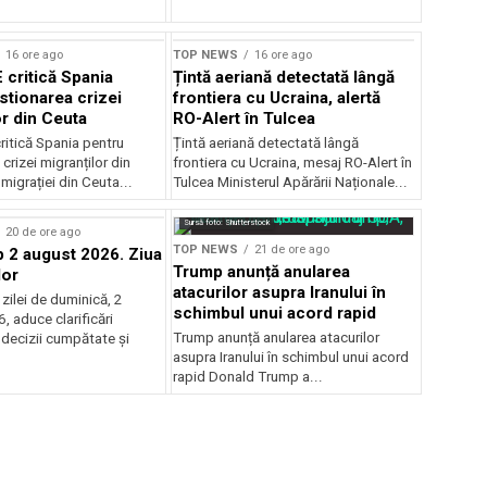
16 ore ago
TOP NEWS
16 ore ago
 critică Spania
Țintă aeriană detectată lângă
stionarea crizei
frontiera cu Ucraina, alertă
or din Ceuta
RO-Alert în Tulcea
ritică Spania pentru
Țintă aeriană detectată lângă
crizei migranților din
frontiera cu Ucraina, mesaj RO-Alert în
migrației din Ceuta...
Tulcea Ministerul Apărării Naționale...
Sursă foto: Shutterstock
20 de ore ago
TOP NEWS
21 de ore ago
2 august 2026. Ziua
Trump anunță anularea
lor
atacurilor asupra Iranului în
zilei de duminică, 2
schimbul unui acord rapid
 aduce clarificări
Trump anunță anularea atacurilor
 decizii cumpătate și
asupra Iranului în schimbul unui acord
rapid Donald Trump a...