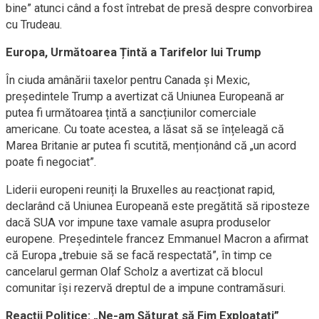
bine” atunci când a fost întrebat de presă despre convorbirea
cu Trudeau.
Europa, Următoarea Țintă a Tarifelor lui Trump
În ciuda amânării taxelor pentru Canada și Mexic,
președintele Trump a avertizat că Uniunea Europeană ar
putea fi următoarea țintă a sancțiunilor comerciale
americane. Cu toate acestea, a lăsat să se înțeleagă că
Marea Britanie ar putea fi scutită, menționând că „un acord
poate fi negociat”.
Liderii europeni reuniți la Bruxelles au reacționat rapid,
declarând că Uniunea Europeană este pregătită să riposteze
dacă SUA vor impune taxe vamale asupra produselor
europene. Președintele francez Emmanuel Macron a afirmat
că Europa „trebuie să se facă respectată”, în timp ce
cancelarul german Olaf Scholz a avertizat că blocul
comunitar își rezervă dreptul de a impune contramăsuri.
Reacții Politice: „Ne-am Săturat să Fim Exploatați”