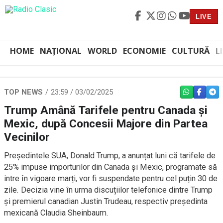
LIVE
HOME
NAȚIONAL
WORLD
ECONOMIE
CULTURĂ
L
TOP NEWS
23:59 / 03/02/2025
WHATSAPP
FACEBO
TEL
Trump Amână Tarifele pentru Canada și
Mexic, după Concesii Majore din Partea
Vecinilor
Președintele SUA, Donald Trump, a anunțat luni că tarifele de
25% impuse importurilor din Canada și Mexic, programate să
intre în vigoare marți, vor fi suspendate pentru cel puțin 30 de
zile. Decizia vine în urma discuțiilor telefonice dintre Trump
și premierul canadian Justin Trudeau, respectiv președinta
mexicană Claudia Sheinbaum.