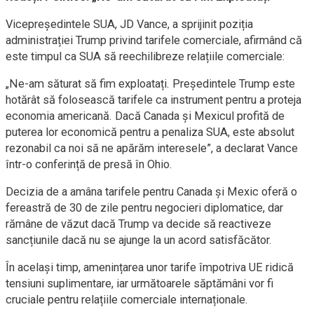
Vicepreședintele SUA, JD Vance, a sprijinit poziția
administrației Trump privind tarifele comerciale, afirmând că
este timpul ca SUA să reechilibreze relațiile comerciale:
„Ne-am săturat să fim exploatați. Președintele Trump este
hotărât să folosească tarifele ca instrument pentru a proteja
economia americană. Dacă Canada și Mexicul profită de
puterea lor economică pentru a penaliza SUA, este absolut
rezonabil ca noi să ne apărăm interesele”, a declarat Vance
într-o conferință de presă în Ohio.
Decizia de a amâna tarifele pentru Canada și Mexic oferă o
fereastră de 30 de zile pentru negocieri diplomatice, dar
rămâne de văzut dacă Trump va decide să reactiveze
sancțiunile dacă nu se ajunge la un acord satisfăcător.
În același timp, amenințarea unor tarife împotriva UE ridică
tensiuni suplimentare, iar următoarele săptămâni vor fi
cruciale pentru relațiile comerciale internaționale.