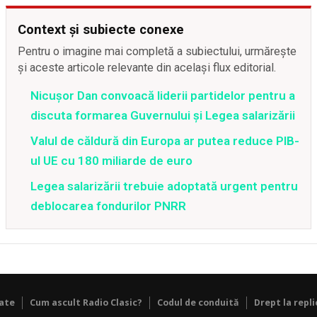
Context și subiecte conexe
Pentru o imagine mai completă a subiectului, urmărește
și aceste articole relevante din același flux editorial.
Nicușor Dan convoacă liderii partidelor pentru a
discuta formarea Guvernului și Legea salarizării
Valul de căldură din Europa ar putea reduce PIB-
ul UE cu 180 miliarde de euro
Legea salarizării trebuie adoptată urgent pentru
deblocarea fondurilor PNRR
tate
Cum ascult Radio Clasic?
Codul de conduită
Drept la repli