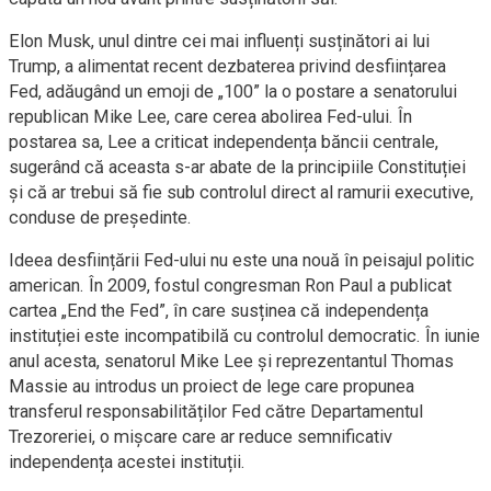
Elon Musk, unul dintre cei mai influenți susținători ai lui
Trump, a alimentat recent dezbaterea privind desființarea
Fed, adăugând un emoji de „100” la o postare a senatorului
republican Mike Lee, care cerea abolirea Fed-ului. În
postarea sa, Lee a criticat independența băncii centrale,
sugerând că aceasta s-ar abate de la principiile Constituției
și că ar trebui să fie sub controlul direct al ramurii executive,
conduse de președinte.
Ideea desființării Fed-ului nu este una nouă în peisajul politic
american. În 2009, fostul congresman Ron Paul a publicat
cartea „End the Fed”, în care susținea că independența
instituției este incompatibilă cu controlul democratic. În iunie
anul acesta, senatorul Mike Lee și reprezentantul Thomas
Massie au introdus un proiect de lege care propunea
transferul responsabilităților Fed către Departamentul
Trezoreriei, o mișcare care ar reduce semnificativ
independența acestei instituții.