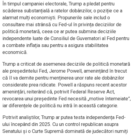
În timpul campaniei electorale, Trump a pledat pentru
scăderea substanțială a ratelor dobânzilor, o poziție ce a
alarmat mulți economiști. Propunerile sale includ o
consultare mai strânsă cu Fed-ul în privința deciziilor de
politică monetară, ceea ce ar putea submina deciziile
independente luate de Consiliul de Guvernatori al Fed pentru
a combate inflația sau pentru a asigura stabilitatea
economică.
Trump a criticat de asemenea deciziile de politică monetară
ale președintelui Fed, Jerome Powell, amenințând în trecut
că îl va demite pentru menținerea unor rate ale dobânzilor
considerate prea ridicate. Powell a răspuns recent acestor
amenințări, reiterând că, potrivit Federal Reserve Act,
revocarea unui președinte Fed necesită „motive întemeiate”,
iar diferențele de politică nu intră în această categorie.
Potrivit analiștilor, Trump ar putea testa independența Fed-
ului începând din 2025. Cu un control republican asupra
Senatului și o Curte Supremă dominată de judecători numiți