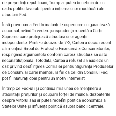
de președinți republicani, Trump ar putea beneficia de un
cadru politic favorabil pentru inițierea unor modificări ale
structurii Fed.
Însă provocarea Fed în instanțele superioare nu garantează
succesul, având în vedere jurisprudența recentă a Curții
Supreme care protejează structura unor agenții
independente. Printr-o decizie de 7-2, Curtea a decis recent
să mențină Biroul de Protecție Financiară a Consumatorilor,
respingând argumentele conform cărora structura sa este
neconstituțională. Totodată, Curtea a refuzat să audieze un
caz privind desființarea Comisiei pentru Siguranța Produselor
de Consum, ai cărei membri, la fel ca cei din Consiliul Fed,
pot fi înlăturați doar pentru un motiv întemeiat.
În timp ce Fed-ul își continuă misiunea de menținere a
stabilității prețurilor și ocupării forței de muncă, dezbaterile
despre viitorul său ar putea redefini politica economică a
Statelor Unite și influența politică asupra băncii centrale.