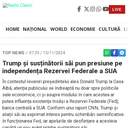
LIVE
HOME
NAȚIONAL
WORLD
ECONOMIE
CULTURĂ
L
TOP NEWS
07:29 / 13/11/2024
WHATSAPP
FACEBO
TEL
Trump și susținătorii săi pun presiune pe
independența Rezervei Federale a SUA
În contextul reveniri președintelui ales Donald Trump la Casa
Albă, atenția publicului se îndreaptă nu doar spre politicile
sale economice, ci și asupra modului în care acestea ar
putea influența existența însăși a Rezervei Federale (Fed),
banca centrală a SUA. Conform unui raport CNN, Trump și
aliații săi au exprimat interes pentru schimbări semnificative
în funcționarea Fed, iar apelurile de desființare a acesteia
capătă un nou avânt printre susținătorii săi.