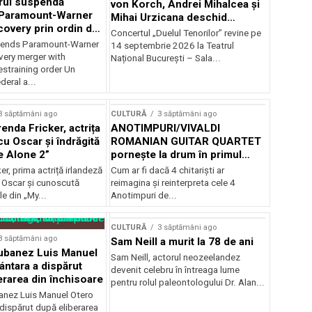
rul suspendă
von Korch, Andrei Mihalcea și
 Paramount-Warner
Mihai Urzicana deschid
covery prin ordin de
stagiunea Musical
Concertul „Duelul Tenorilor” revine pe
e temporară
Extravaganza la TNB
ends Paramount-Warner
14 septembrie 2026 la Teatrul
very merger with
Național București – Sala...
estraining order Un
deral a...
3 săptămâni ago
CULTURĂ
3 săptămâni ago
enda Fricker, actrița
ANOTIMPURI/VIVALDI
cu Oscar și îndrăgită
ROMANIAN GUITAR QUARTET
e Alone 2”
pornește la drum în primul
turneu național
er, prima actriță irlandeză
Cum ar fi dacă 4 chitarişti ar
 Oscar și cunoscută
reimagina şi reinterpreta cele 4
le din „My...
Anotimpuri de...
CULTURĂ
3 săptămâni ago
3 săptămâni ago
Sam Neill a murit la 78 de ani
cubanez Luis Manuel
Sam Neill, actorul neozeelandez
ántara a dispărut
devenit celebru în întreaga lume
erarea din închisoare
pentru rolul paleontologului Dr. Alan...
banez Luis Manuel Otero
dispărut după eliberarea