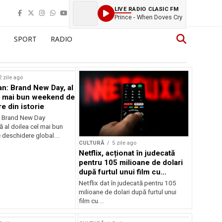
LIVE RADIO CLASIC FM
Prince - When Doves Cry
SPORT
RADIO
2 zile ago
n: Brand New Day, al
l mai bun weekend de
e din istorie
: Brand New Day
ă al doilea cel mai bun
deschidere global...
CULTURĂ
5 zile ago
Netflix, acționat în judecată
pentru 105 milioane de dolari
după furtul unui film cu
Nicolas Cage
Netflix dat în judecată pentru 105
milioane de dolari după furtul unui
film cu...