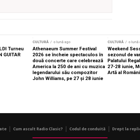
CULTURĂ
o lună ago
CULTURĂ
o lună
DI Turneu
Athenaeum Summer Festival
Weekend Sess
N GUITAR
2026 se încheie spectaculos în
sezonul de var
două concerte care celebrează
Palatului Rega
America la 250 de ani cu muzica
27-28 iunie, M
legendarului său compozitor
Artă al Români
John Williams, pe 27 și 28 iunie
tate
Cum ascult Radio Clasic?
Codul de conduită
Drept la repli