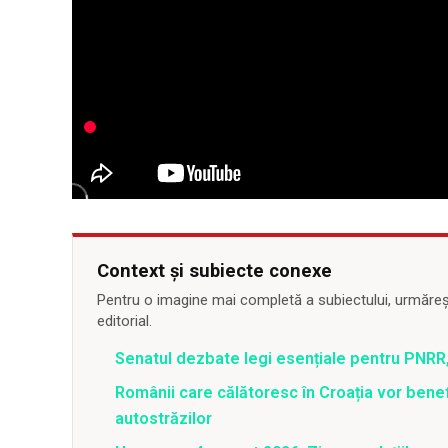
Context și subiecte conexe
Pentru o imagine mai completă a subiectului, urmărește
editorial.
Senatul dezbate legi esențiale pentru PNRR,
Românii care călătoresc în Croația vor bene
autostrăzilor