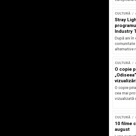
CULTURĂ
Stray Ligh
programul
Industry 
audiție și
După ani în 
participar
comunitate 
alternative 
CULTURĂ
O copie pi
„Odiseea”
vizualizăr
O copie pira
cea mai prof
vizualizată 
CULTURĂ
10 filme 
august