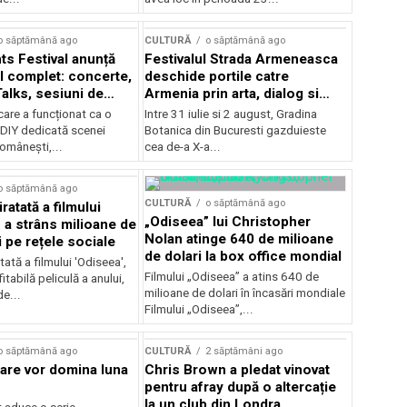
Concursului Enescu 2026
o săptămână ago
CULTURĂ
o săptămână ago
ts Festival anunță
Festivalul Strada Armeneasca
 complet: concerte,
deschide portile catre
Talks, sesiuni de
Armenia prin arta, dialog si
 noi opțiuni de
patrimoniu, intre 31 iulie si 2
care a funcționat ca o
Intre 31 iulie si 2 august, Gradina
e pentru public
august, la Gradina Botanica din
DIY dedicată scenei
Botanica din Bucuresti gazduieste
Bucuresti
românești,...
cea de-a X-a...
o săptămână ago
CULTURĂ
o săptămână ago
ratată a filmului
„Odiseea” lui Christopher
 a strâns milioane de
Nolan atinge 640 de milioane
i pe rețele sociale
de dolari la box office mondial
tată a filmului 'Odiseea',
Filmului „Odiseea” a atins 640 de
itabilă peliculă a anului,
milioane de dolari în încasări mondiale
de...
Filmului „Odiseea”,...
o săptămână ago
CULTURĂ
2 săptămâni ago
care vor domina luna
Chris Brown a pledat vinovat
pentru afray după o altercație
la un club din Londra