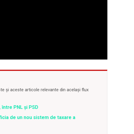
 și aceste articole relevante din același flux
 între PNL și PSD
ficia de un nou sistem de taxare a