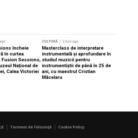
CULTURĂ
 ago
CULTURĂ
2 luni ago
„Cantafab
ions încheie
Masterclass de interpretare
ă în curtea
instrumentală și aprofundare în
l Fusion Sessions,
studiul muzicii pentru
uzeul Național de
instrumentiștii de până în 25 de
ei, Calea Victoriei
ani, cu maestrul Cristian
Măcelaru
că
Termeni de folosință
Cookie Policy