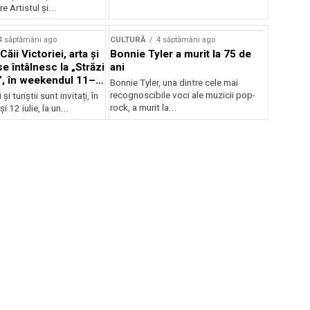
e Artistul și...
4 săptămâni ago
CULTURĂ
4 săptămâni ago
Căii Victoriei, arta și
Bonnie Tyler a murit la 75 de
e întâlnesc la „Străzi
ani
, în weekendul 11–
Bonnie Tyler, una dintre cele mai
recognoscibile voci ale muzicii pop-
și turiștii sunt invitați, în
rock, a murit la...
i 12 iulie, la un...