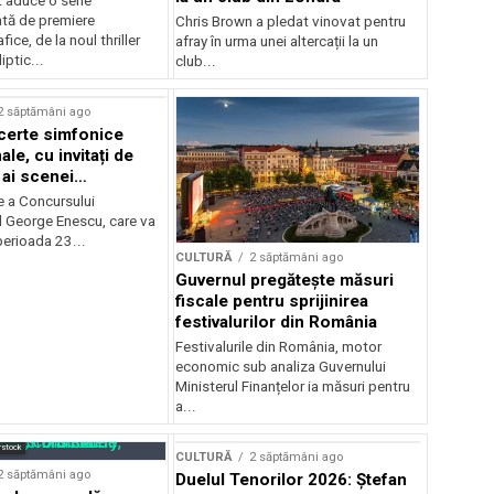
 aduce o serie
tă de premiere
Chris Brown a pledat vinovat pentru
ice, de la noul thriller
afray în urma unei altercații la un
ptic...
club...
2 săptămâni ago
certe simfonice
le, cu invitați de
 ai scenei
onale și ansambluri
e a Concursului
le românești de
l George Enescu, care va
, în programul
perioada 23...
CULTURĂ
2 săptămâni ago
lui Enescu 2026
Guvernul pregătește măsuri
fiscale pentru sprijinirea
festivalurilor din România
Festivalurile din România, motor
economic sub analiza Guvernului
Ministerul Finanțelor ia măsuri pentru
a...
rstock
CULTURĂ
2 săptămâni ago
2 săptămâni ago
Duelul Tenorilor 2026: Ștefan