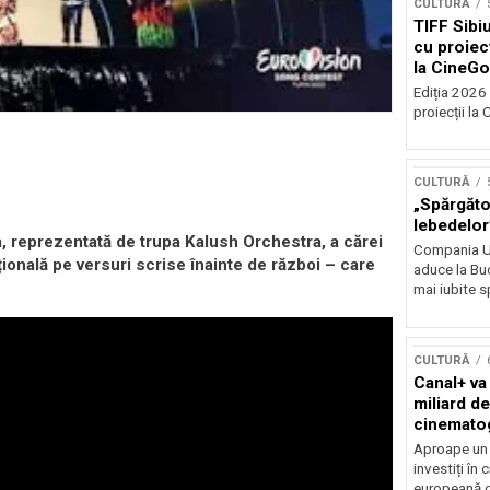
CULTURĂ
TIFF Sibi
cu proiecț
la CineGo
Ediția 2026 
proiecții la 
CULTURĂ
„Spărgător
lebedelor”
, reprezentată de trupa Kalush Orchestra, a cărei
Compania Uk
ională pe versuri scrise înainte de război – care
aduce la Buc
mai iubite s
CULTURĂ
Canal+ va
miliard de
cinemato
până în 2
Aproape un m
investiți în
europeană d