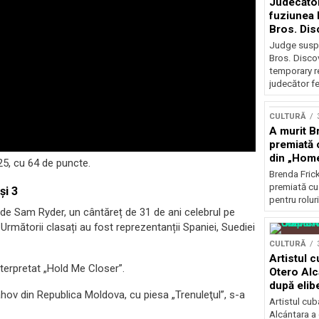
Judecăto
fuziunea
Bros. Dis
restricți
Judge susp
Bros. Disco
temporary r
judecător fe
CULTURĂ
A murit Br
premiată 
din „Hom
25, cu 64 de puncte.
Brenda Frick
premiată cu
și 3
pentru roluri
ă de Sam Ryder, un cântăreț de 31 de ani celebrul pe
 Următorii clasați au fost reprezentanții Spaniei, Suediei
CULTURĂ
Artistul 
terpretat „Hold Me Closer”.
Otero Alc
după elib
ov din Republica Moldova, cu piesa „Trenuleţul”, s-a
Artistul cu
Alcántara a 