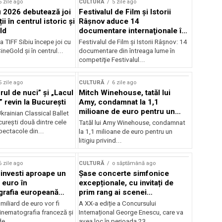
5 zile ago
CULTURĂ
5 zile ago
u 2026 debutează joi
Festivalul de Film şi Istorii
ii în centrul istoric și
Râşnov aduce 14
ld
documentare internaţionale în
premieră
a TIFF Sibiu începe joi cu
Festivalul de Film şi Istorii Râşnov: 14
CineGold și în centrul...
documentare din întreaga lume în
competiţie Festivalul...
5 zile ago
CULTURĂ
6 zile ago
ul de nuci” și „Lacul
Mitch Winehouse, tatăl lui
 revin la București
Amy, condamnat la 1,1
milioane de euro pentru un
rainian Classical Ballet
litigiu pierdut
urești două dintre cele
Tatăl lui Amy Winehouse, condamnat
pectacole din...
la 1,1 milioane de euro pentru un
litigiu privind...
6 zile ago
CULTURĂ
o săptămână ago
 investi aproape un
Șase concerte simfonice
 euro în
excepționale, cu invitați de
grafia europeană
prim rang ai scenei
032
internaționale și ansambluri
iliard de euro vor fi
A XX-a ediție a Concursului
orchestrale românești de
 cinematografia franceză și
Internațional George Enescu, care va
prestigiu, în programul
e...
avea loc în perioada 23...