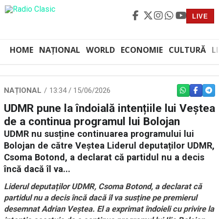
LIVE
HOME
NAȚIONAL
WORLD
ECONOMIE
CULTURĂ
L
NAȚIONAL
13:34 / 15/06/2026
WHATSAPP
FACEBO
TEL
UDMR pune la îndoială intențiile lui Veștea
de a continua programul lui Bolojan
UDMR nu susține continuarea programului lui
Bolojan de către Veștea Liderul deputaților UDMR,
Csoma Botond, a declarat că partidul nu a decis
încă dacă îl va...
Liderul deputaților UDMR, Csoma Botond, a declarat că
partidul nu a decis încă dacă îl va susține pe premierul
desemnat Adrian Veștea. El a exprimat îndoieli cu privire la