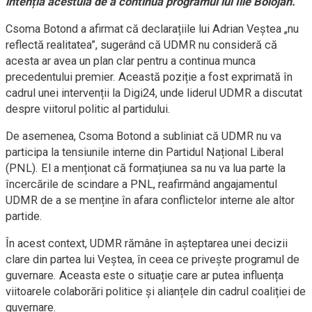
intenția acestuia de a continua programul lui Ilie Bolojan.
Csoma Botond a afirmat că declarațiile lui Adrian Veștea „nu
reflectă realitatea”, sugerând că UDMR nu consideră că
acesta ar avea un plan clar pentru a continua munca
precedentului premier. Această poziție a fost exprimată în
cadrul unei intervenții la Digi24, unde liderul UDMR a discutat
despre viitorul politic al partidului.
De asemenea, Csoma Botond a subliniat că UDMR nu va
participa la tensiunile interne din Partidul Național Liberal
(PNL). El a menționat că formațiunea sa nu va lua parte la
încercările de scindare a PNL, reafirmând angajamentul
UDMR de a se menține în afara conflictelor interne ale altor
partide.
În acest context, UDMR rămâne în așteptarea unei decizii
clare din partea lui Veștea, în ceea ce privește programul de
guvernare. Aceasta este o situație care ar putea influența
viitoarele colaborări politice și alianțele din cadrul coaliției de
guvernare.