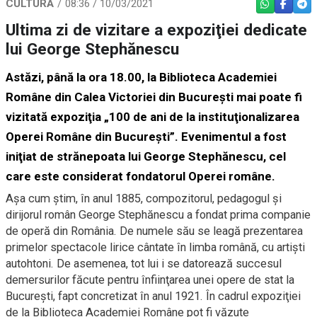
CULTURĂ
08:36 / 10/03/2021
WHATSAPP
FACEBO
TEL
Ultima zi de vizitare a expoziţiei dedicate
lui George Stephănescu
Astăzi, până la ora 18.00, la Biblioteca Academiei
Române din Calea Victoriei din Bucureşti mai poate fi
vizitată expoziţia „100 de ani de la instituţionalizarea
Operei Române din Bucureşti”. Evenimentul a fost
iniţiat de strănepoata lui George Stephănescu, cel
care este considerat fondatorul Operei române.
Aşa cum ştim, în anul 1885, compozitorul, pedagogul și
dirijorul român George Stephănescu a fondat prima companie
de operă din România. De numele său se leagă prezentarea
primelor spectacole lirice cântate în limba română, cu artişti
autohtoni. De asemenea, tot lui i se datorează succesul
demersurilor făcute pentru înfiinţarea unei opere de stat la
Bucureşti, fapt concretizat în anul 1921. În cadrul expoziţiei
de la Biblioteca Academiei Române pot fi văzute