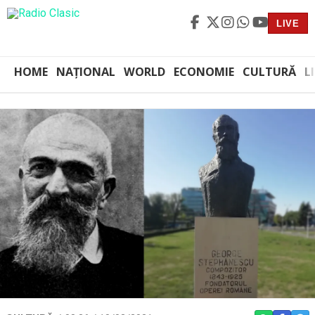
LIVE
HOME
NAȚIONAL
WORLD
ECONOMIE
CULTURĂ
L