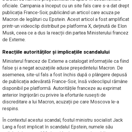
oficiale. Campania a început cu un site fals care s-a dat drept
publicația France-Soir, publicând un articol care acuza pe
Macron de legături cu Epstein. Acest articol a fost amplificat
printr-un videoclip distribuit pe platforma X, deținută de Elon
Musk, ceea ce a dus la reacții din partea Ministerului francez
de Externe.
Reacțiile autorităților și implicațiile scandalului
Ministerul francez de Externe a catalogat informațiile ca fiind
false și a negat acuzațiile aduse președintelui Macron. De
asemenea, site-ul fals a fost închis după o plângere depusă
de publicația adevărată France-Soir, însă videoclipul rămâne
disponibil pe platformă. Autoritățile franceze au exprimat
anterior îngrijorări cu privire la eforturile rusești de
discreditare a lui Macron, acuzații pe care Moscova le-a
respins.
În contextul acestui scandal, fostul ministru socialist Jack
Lang a fost implicat în scandalul Epstein, numele său