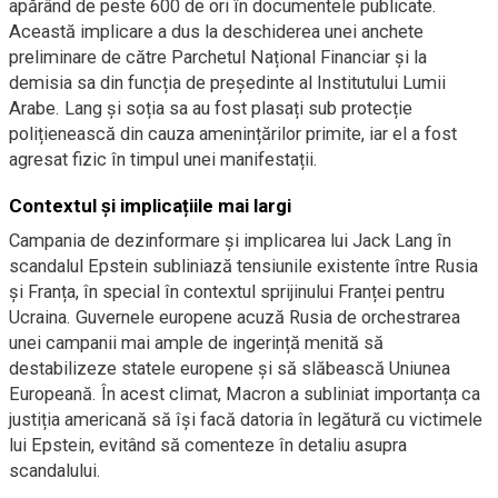
apărând de peste 600 de ori în documentele publicate.
Această implicare a dus la deschiderea unei anchete
preliminare de către Parchetul Național Financiar și la
demisia sa din funcția de președinte al Institutului Lumii
Arabe. Lang și soția sa au fost plasați sub protecție
polițienească din cauza amenințărilor primite, iar el a fost
agresat fizic în timpul unei manifestații.
Contextul și implicațiile mai largi
Campania de dezinformare și implicarea lui Jack Lang în
scandalul Epstein subliniază tensiunile existente între Rusia
și Franța, în special în contextul sprijinului Franței pentru
Ucraina. Guvernele europene acuză Rusia de orchestrarea
unei campanii mai ample de ingerință menită să
destabilizeze statele europene și să slăbească Uniunea
Europeană. În acest climat, Macron a subliniat importanța ca
justiția americană să își facă datoria în legătură cu victimele
lui Epstein, evitând să comenteze în detaliu asupra
scandalului.