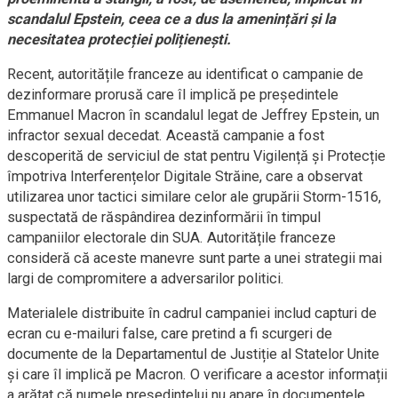
scandalul Epstein, ceea ce a dus la amenințări și la
necesitatea protecției polițienești.
Recent, autoritățile franceze au identificat o campanie de
dezinformare prorusă care îl implică pe președintele
Emmanuel Macron în scandalul legat de Jeffrey Epstein, un
infractor sexual decedat. Această campanie a fost
descoperită de serviciul de stat pentru Vigilență și Protecție
împotriva Interferențelor Digitale Străine, care a observat
utilizarea unor tactici similare celor ale grupării Storm-1516,
suspectată de răspândirea dezinformării în timpul
campaniilor electorale din SUA. Autoritățile franceze
consideră că aceste manevre sunt parte a unei strategii mai
largi de compromitere a adversarilor politici.
Materialele distribuite în cadrul campaniei includ capturi de
ecran cu e-mailuri false, care pretind a fi scurgeri de
documente de la Departamentul de Justiție al Statelor Unite
și care îl implică pe Macron. O verificare a acestor informații
a arătat că numele președintelui nu apare în documentele