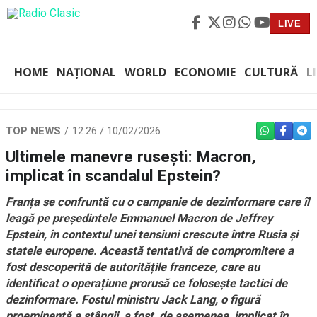
LIVE
HOME
NAȚIONAL
WORLD
ECONOMIE
CULTURĂ
L
TOP NEWS
12:26 / 10/02/2026
WHATSAPP
FACEBO
TEL
Ultimele manevre rusești: Macron,
implicat în scandalul Epstein?
Franța se confruntă cu o campanie de dezinformare care îl
leagă pe președintele Emmanuel Macron de Jeffrey
Epstein, în contextul unei tensiuni crescute între Rusia și
statele europene. Această tentativă de compromitere a
fost descoperită de autoritățile franceze, care au
identificat o operațiune prorusă ce folosește tactici de
dezinformare. Fostul ministru Jack Lang, o figură
proeminentă a stângii, a fost, de asemenea, implicat în