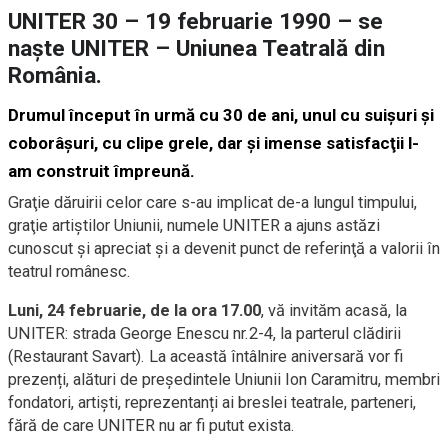
UNITER 30 – 19 februarie 1990 – se
naște UNITER – Uniunea Teatrală din
România.
Drumul început în urmă cu 30 de ani, unul cu suişuri şi
coborâşuri, cu clipe grele, dar şi imense satisfacţii l-
am construit împreună.
Graţie dăruirii celor care s-au implicat de-a lungul timpului,
graţie artiştilor Uniunii, numele UNITER a ajuns astăzi
cunoscut şi apreciat şi a devenit punct de referinţă a valorii în
teatrul românesc.
Luni, 24 februarie, de la ora 17.00
, vă invităm acasă, la
UNITER: strada George Enescu nr.2-4, la parterul clădirii
(Restaurant Savart). La această întâlnire aniversară vor fi
prezenți, alături de președintele Uniunii Ion Caramitru, membri
fondatori, artiști, reprezentanți ai breslei teatrale, parteneri,
fără de care UNITER nu ar fi putut exista.