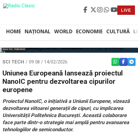
LIVE
HOME
NAȚIONAL
WORLD
ECONOMIE
CULTURĂ
L
Sursă foto: Shutterstock
SCI TECH
09:58 / 14/02/2026
WHATSAPP
FACEBO
TEL
Uniunea Europeană lansează proiectul
NanoIC pentru dezvoltarea cipurilor
europene
Proiectul NanoIC, o inițiativă a Uniunii Europene, vizează
dezvoltarea viitoarei generații de cipuri, cu implicarea
Universității Politehnica București. Această colaborare
face parte dintr-o strategie mai amplă pentru avansarea
tehnologiilor de semiconductor.