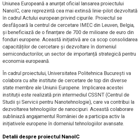
Uniunea Europeană a anunțat oficial lansarea proiectului
NanoIC, care reprezintă cea mai extinsă linie-pilot dezvoltată
în cadrul Actului european privind cipurile. Proiectul se
desfășoară la centrul de cercetare IMEC din Leuven, Belgia,
și beneficiază de o finanțare de 700 de milioane de euro din
fonduri europene. Această inițiativă are ca scop consolidarea
capacităților de cercetare și dezvoltare în domeniul
semiconductorilor, un sector de importanță strategică pentru
economia europeană.
În cadrul proiectului, Universitatea Politehnica București va
colabora cu alte institute de cercetare de top din diverse
state membre ale Uniunii Europene. Implicarea acestei
instituții este realizată prin intermediul CSSNT (Centrul de
Studii și Servicii pentru Nanotehnologie), care va contribui la
dezvoltarea tehnologiilor de nanocipuri. Această colaborare
subliniază angajamentul României de a participa activ la
inițiativele europene în domeniul tehnologiilor avansate.
Detalii despre proiectul NanoIC