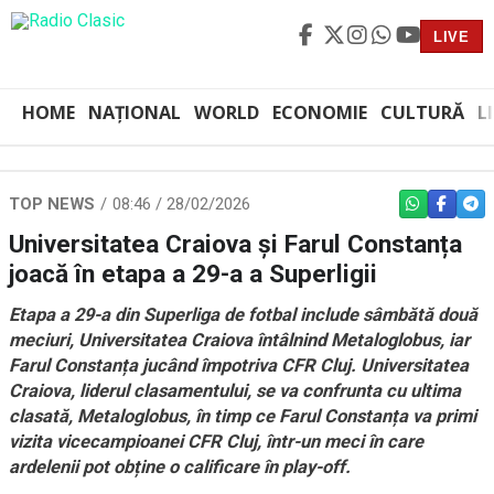
LIVE
HOME
NAȚIONAL
WORLD
ECONOMIE
CULTURĂ
L
TOP NEWS
08:46 / 28/02/2026
WHATSAPP
FACEBO
TEL
Universitatea Craiova și Farul Constanța
joacă în etapa a 29-a a Superligii
Etapa a 29-a din Superliga de fotbal include sâmbătă două
meciuri, Universitatea Craiova întâlnind Metaloglobus, iar
Farul Constanța jucând împotriva CFR Cluj. Universitatea
Craiova, liderul clasamentului, se va confrunta cu ultima
clasată, Metaloglobus, în timp ce Farul Constanța va primi
vizita vicecampioanei CFR Cluj, într-un meci în care
ardelenii pot obține o calificare în play-off.