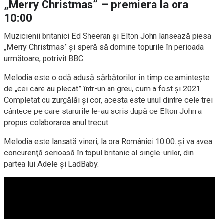
„Merry Christmas” – premiera la ora
10:00
Muzicienii britanici Ed Sheeran şi Elton John lansează piesa
„Merry Christmas” și speră să domine topurile în perioada
următoare, potrivit BBC.
Melodia este o odă adusă sărbătorilor în timp ce aminteşte
de „cei care au plecat” într-un an greu, cum a fost şi 2021.
Completat cu zurgălăi şi cor, acesta este unul dintre cele trei
cântece pe care starurile le-au scris după ce Elton John a
propus colaborarea anul trecut.
Melodia este lansată vineri, la ora României 10:00, şi va avea
concurenţă serioasă în topul britanic al single-urilor, din
partea lui Adele şi LadBaby.