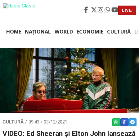
LIVE
HOME
NAȚIONAL
WORLD
ECONOMIE
CULTURĂ
L
CULTURĂ
09:43 / 03/12/2021
WHATSAPP
FACEBO
TEL
VIDEO: Ed Sheeran şi Elton John lansează