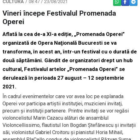
CULTURĂ
08:47 / 23/08/2021
WHATSAPP
FACEBO
TEL
Vineri începe Festivalul Promenada
Operei
Aflată la cea de-a XI-a ediție, „Promenada Operei”
organizată de Opera Naţională Bucuresti se va
transforma, în acest an, într-un festival cu o durată de
două săptămâni. Gândit de organizatori drept un hub
cultural, Festivalul artelor „Promenada Operei” se
derulează în perioada 27 august – 12 septembrie
2021.
În cadrul evenimentelor care vor avea loc pe esplanada
Operei vor participa artiştii instituţiei, muzicieni invitaţi,
precum şi instituţii partenere. Printre invitaţi se vor regăsi
violoncelistul Marin Cazacu alături de ansamblul
Violoncellissimo, flautistul Ion Bogdan Ștefănescu și invitații
săi, violonistul Gabriel Croitoru și pianistul Horia Mihail,
ansamblul PlaCello condus de violoncelistul Răzvan Suma