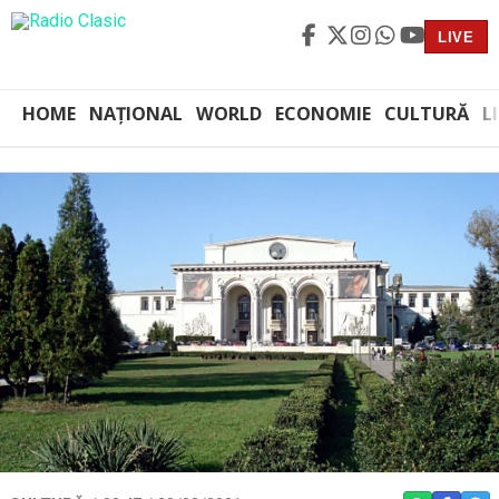
LIVE
HOME
NAȚIONAL
WORLD
ECONOMIE
CULTURĂ
L