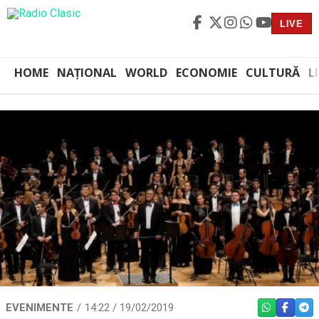
LIVE
HOME
NAȚIONAL
WORLD
ECONOMIE
CULTURĂ
L
EVENIMENTE
14:22 / 19/02/2019
WHATSAPP
FACEBO
TEL