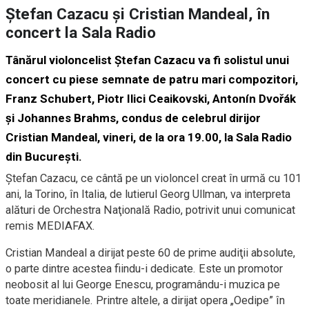
Ştefan Cazacu şi Cristian Mandeal, în
concert la Sala Radio
Tânărul violoncelist Ştefan Cazacu va fi solistul unui
concert cu piese semnate de patru mari compozitori,
Franz Schubert, Piotr Ilici Ceaikovski, Antonín Dvořák
şi Johannes Brahms, condus de celebrul dirijor
Cristian Mandeal, vineri, de la ora 19.00, la Sala Radio
din Bucureşti.
Ştefan Cazacu, ce cântă pe un violoncel creat în urmă cu 101
ani, la Torino, în Italia, de lutierul Georg Ullman, va interpreta
alături de Orchestra Naţională Radio, potrivit unui comunicat
remis MEDIAFAX.
Cristian Mandeal a dirijat peste 60 de prime audiţii absolute,
o parte dintre acestea fiindu-i dedicate. Este un promotor
neobosit al lui George Enescu, programându-i muzica pe
toate meridianele. Printre altele, a dirijat opera „Oedipe” în