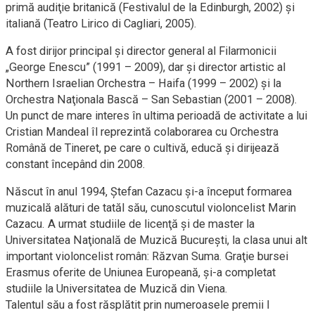
primă audiţie britanică (Festivalul de la Edinburgh, 2002) şi
italiană (Teatro Lirico di Cagliari, 2005).
A fost dirijor principal şi director general al Filarmonicii
„George Enescu” (1991 – 2009), dar şi director artistic al
Northern Israelian Orchestra – Haifa (1999 – 2002) şi la
Orchestra Naţionala Bască – San Sebastian (2001 – 2008).
Un punct de mare interes în ultima perioadă de activitate a lui
Cristian Mandeal îl reprezintă colaborarea cu Orchestra
Română de Tineret, pe care o cultivă, educă şi dirijează
constant începând din 2008.
Născut în anul 1994, Ştefan Cazacu şi-a început formarea
muzicală alături de tatăl său, cunoscutul violoncelist Marin
Cazacu. A urmat studiile de licenţă şi de master la
Universitatea Naţională de Muzică Bucureşti, la clasa unui alt
important violoncelist român: Răzvan Suma. Graţie bursei
Erasmus oferite de Uniunea Europeană, şi-a completat
studiile la Universitatea de Muzică din Viena.
Talentul său a fost răsplătit prin numeroasele premii I