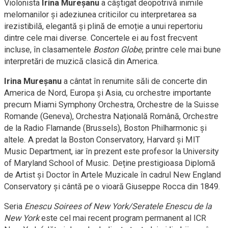
Violonista
Irina Mureșanu
a câștigat deopotrivă inimile
melomanilor și adeziunea criticilor cu interpretarea sa
irezistibilă, elegantă și plină de emoție a unui repertoriu
dintre cele mai diverse. Concertele ei au fost frecvent
incluse, în clasamentele
Boston Globe
, printre cele mai bune
interpretări de muzică clasică din America.
Irina Mureșanu
a cântat în renumite săli de concerte din
America de Nord, Europa și Asia, cu orchestre importante
precum Miami Symphony Orchestra, Orchestre de la Suisse
Romande (Geneva), Orchestra Națională Română, Orchestre
de la Radio Flamande (Brussels), Boston Philharmonic și
altele. A predat la Boston Conservatory, Harvard și MIT
Music Department, iar în prezent este profesor la University
of Maryland School of Music. Deține prestigioasa Diplomă
de Artist și Doctor în Artele Muzicale în cadrul New England
Conservatory și cântă pe o vioară Giuseppe Rocca din 1849.
Seria
Enescu Soirees of New York/Seratele Enescu de la
New York
este cel mai recent program permanent al ICR