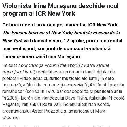
Violonista Irina Mureșanu deschide noul
program al ICR New York
Cel mai recent program permanent al ICR New York,
The Enescu Soirees of New York/ Seratele Enescu de la
New York
va fi lansat vineri, 12 aprilie, printr-un recital
mai neobișnuit, susținut de cunoscuta violonistă
româno-americană Irina Mureșanu.
Intitulat
Four Strings around the World / Patru strune
împrejurul lumii
, recitalul este un omagiu tonal, dublat de
proiecții video, adus culturilor muzicale ale lumii, în care
figurează, alături de compoziția enesciană „Arii în stil popular
românesc” (scrisă în 1926 dar descoperită și publicată abia
în 2006), lucrări ale irlandezului Dave Flynn, italianului Niccoló
Paganini, iranianului Reza Vali, indianului Shirish Korde,
argentinianului Astor Piazzolla și americanului Mark
O’Connor.