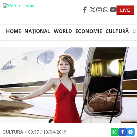
LIVE
HOME
NAȚIONAL
WORLD
ECONOMIE
CULTURĂ
L
CULTURĂ
09:37 / 10/04/2019
WHATSAPP
FACEBO
TEL