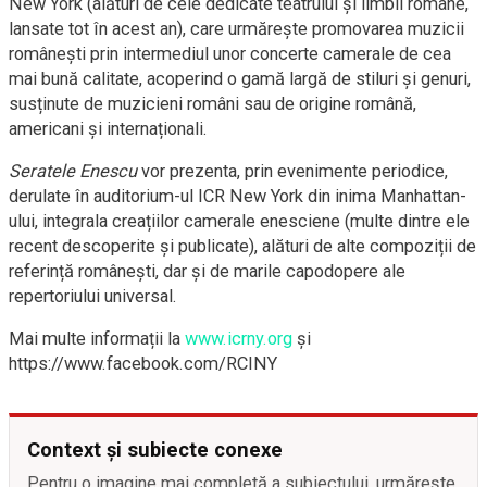
New York (alături de cele dedicate teatrului și limbii române,
lansate tot în acest an), care urmărește promovarea muzicii
românești prin intermediul unor concerte camerale de cea
mai bună calitate, acoperind o gamă largă de stiluri și genuri,
susținute de muzicieni români sau de origine română,
americani și internaționali.
Seratele Enescu
vor prezenta, prin evenimente periodice,
derulate în auditorium-ul ICR New York din inima Manhattan-
ului, integrala creațiilor camerale enesciene (multe dintre ele
recent descoperite și publicate), alături de alte compoziții de
referință românești, dar și de marile capodopere ale
repertoriului universal.
Mai multe informații la
www.icrny.org
și
https://www.facebook.com/RCINY
Context și subiecte conexe
Pentru o imagine mai completă a subiectului, urmărește