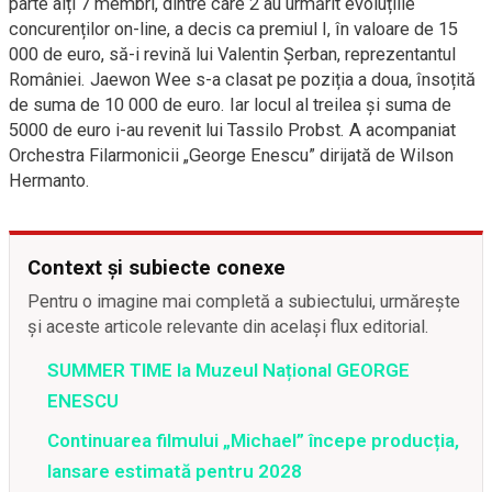
parte alți 7 membri, dintre care 2 au urmărit evoluțiile
concurenților on-line, a decis ca premiul I, în valoare de 15
000 de euro, să-i revină lui Valentin Șerban, reprezentantul
României. Jaewon Wee s-a clasat pe poziția a doua, însoțită
de suma de 10 000 de euro. Iar locul al treilea și suma de
5000 de euro i-au revenit lui Tassilo Probst. A acompaniat
Orchestra Filarmonicii „George Enescu” dirijată de Wilson
Hermanto.
Context și subiecte conexe
Pentru o imagine mai completă a subiectului, urmărește
și aceste articole relevante din același flux editorial.
SUMMER TIME la Muzeul Național GEORGE
ENESCU
Continuarea filmului „Michael” începe producția,
lansare estimată pentru 2028