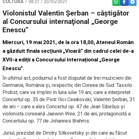
CULTURĂ
08:21 / 20/05/2021
WHATSAPP
FACEBO
TEL
Violonistul Valentin Şerban – câştigător
al Concursului internaţional „George
Enescu”
Miercuri, 19 mai 2021, de la ora 18,00, Ateneul Român
a găzduit finala secțiunii „Vioară” din cadrul celei de-a
XVII-a ediții a Concursului Internațional „George
Enescu”.
În ultimul act, podiumul a fost disputat de trei muzicieni din
Germania, România și, respectiv, din Coreea de Sud: Tassilo
Probst, care va împlini în luna iulie 19 ani, care a interpretat
Concertul op. 35 de Piotr Ilici Ceaikovski, Valentin Șerban, 31
de ani – care a ales Concertul op. 47 de Jean Sibelius și
violonista coreeană Jaewon Wee, 21 de ani, protagonistă a
Concertului op. 77 de Johannes Brahms.
Juriul, prezidat de Dmitry Sitkovetsky și din care au făcut