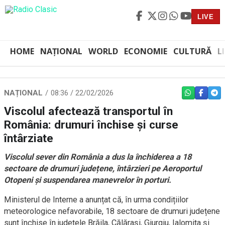
LIVE
HOME
NAȚIONAL
WORLD
ECONOMIE
CULTURĂ
L
NAȚIONAL
08:36 / 22/02/2026
WHATSAPP
FACEBO
TEL
Viscolul afectează transportul în
România: drumuri închise și curse
întârziate
Viscolul sever din România a dus la închiderea a 18
sectoare de drumuri județene, întârzieri pe Aeroportul
Otopeni și suspendarea manevrelor în porturi.
Ministerul de Interne a anunțat că, în urma condițiilor
meteorologice nefavorabile, 18 sectoare de drumuri județene
sunt închise în județele Brăila, Călărași, Giurgiu, Ialomița și