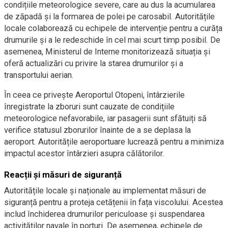
condițiile meteorologice severe, care au dus la acumularea
de zăpadă și la formarea de polei pe carosabil. Autoritățile
locale colaborează cu echipele de intervenție pentru a curăța
drumurile și a le redeschide în cel mai scurt timp posibil. De
asemenea, Ministerul de Interne monitorizează situația și
oferă actualizări cu privire la starea drumurilor și a
transportului aerian.
În ceea ce privește Aeroportul Otopeni, întârzierile
înregistrate la zboruri sunt cauzate de condițiile
meteorologice nefavorabile, iar pasagerii sunt sfătuiți să
verifice statusul zborurilor înainte de a se deplasa la
aeroport. Autoritățile aeroportuare lucrează pentru a minimiza
impactul acestor întârzieri asupra călătorilor.
Reacții și măsuri de siguranță
Autoritățile locale și naționale au implementat măsuri de
siguranță pentru a proteja cetățenii în fața viscolului. Acestea
includ închiderea drumurilor periculoase și suspendarea
activităților navale în porturi. De asemenea, echipele de