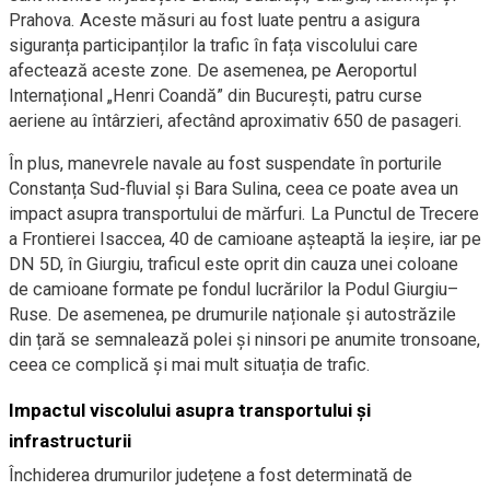
Prahova. Aceste măsuri au fost luate pentru a asigura
siguranța participanților la trafic în fața viscolului care
afectează aceste zone. De asemenea, pe Aeroportul
Internațional „Henri Coandă” din București, patru curse
aeriene au întârzieri, afectând aproximativ 650 de pasageri.
În plus, manevrele navale au fost suspendate în porturile
Constanța Sud-fluvial și Bara Sulina, ceea ce poate avea un
impact asupra transportului de mărfuri. La Punctul de Trecere
a Frontierei Isaccea, 40 de camioane așteaptă la ieșire, iar pe
DN 5D, în Giurgiu, traficul este oprit din cauza unei coloane
de camioane formate pe fondul lucrărilor la Podul Giurgiu–
Ruse. De asemenea, pe drumurile naționale și autostrăzile
din țară se semnalează polei și ninsori pe anumite tronsoane,
ceea ce complică și mai mult situația de trafic.
Impactul viscolului asupra transportului și
infrastructurii
Închiderea drumurilor județene a fost determinată de