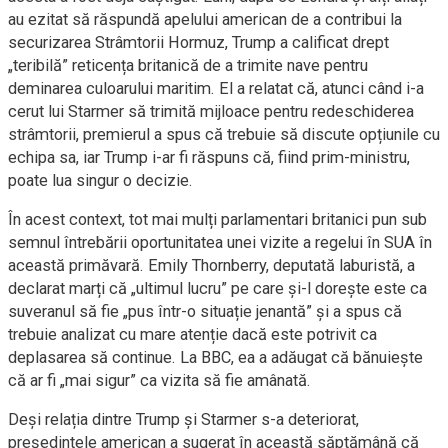
au ezitat să răspundă apelului american de a contribui la
securizarea Strâmtorii Hormuz, Trump a calificat drept
„teribilă” reticența britanică de a trimite nave pentru
deminarea culoarului maritim. El a relatat că, atunci când i-a
cerut lui Starmer să trimită mijloace pentru redeschiderea
strâmtorii, premierul a spus că trebuie să discute opțiunile cu
echipa sa, iar Trump i-ar fi răspuns că, fiind prim-ministru,
poate lua singur o decizie.
În acest context, tot mai mulți parlamentari britanici pun sub
semnul întrebării oportunitatea unei vizite a regelui în SUA în
această primăvară. Emily Thornberry, deputată laburistă, a
declarat marți că „ultimul lucru” pe care și-l dorește este ca
suveranul să fie „pus într-o situație jenantă” și a spus că
trebuie analizat cu mare atenție dacă este potrivit ca
deplasarea să continue. La BBC, ea a adăugat că bănuiește
că ar fi „mai sigur” ca vizita să fie amânată.
Deși relația dintre Trump și Starmer s-a deteriorat,
președintele american a sugerat în această săptămână că