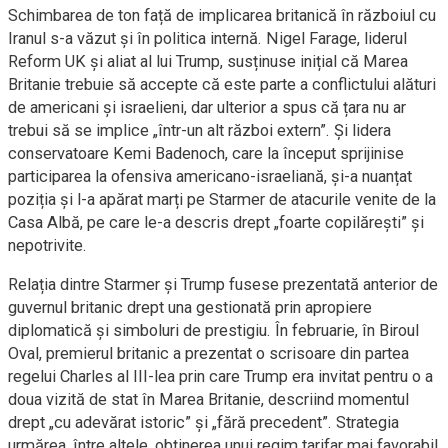
Schimbarea de ton față de implicarea britanică în războiul cu
Iranul s-a văzut și în politica internă. Nigel Farage, liderul
Reform UK și aliat al lui Trump, susținuse inițial că Marea
Britanie trebuie să accepte că este parte a conflictului alături
de americani și israelieni, dar ulterior a spus că țara nu ar
trebui să se implice „într-un alt război extern”. Și lidera
conservatoare Kemi Badenoch, care la început sprijinise
participarea la ofensiva americano-israeliană, și-a nuanțat
poziția și l-a apărat marți pe Starmer de atacurile venite de la
Casa Albă, pe care le-a descris drept „foarte copilărești” și
nepotrivite.
Relația dintre Starmer și Trump fusese prezentată anterior de
guvernul britanic drept una gestionată prin apropiere
diplomatică și simboluri de prestigiu. În februarie, în Biroul
Oval, premierul britanic a prezentat o scrisoare din partea
regelui Charles al III-lea prin care Trump era invitat pentru o a
doua vizită de stat în Marea Britanie, descriind momentul
drept „cu adevărat istoric” și „fără precedent”. Strategia
urmărea, între altele, obținerea unui regim tarifar mai favorabil