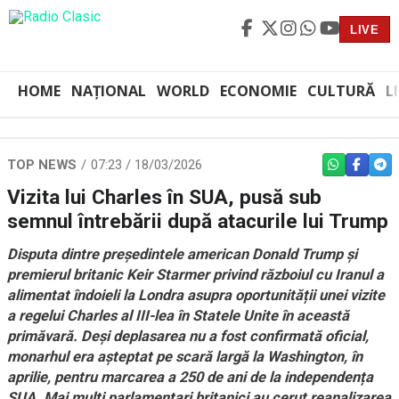
LIVE
HOME
NAȚIONAL
WORLD
ECONOMIE
CULTURĂ
L
TOP NEWS
07:23 / 18/03/2026
WHATSAPP
FACEBO
TEL
Vizita lui Charles în SUA, pusă sub
semnul întrebării după atacurile lui Trump
Disputa dintre președintele american Donald Trump și
premierul britanic Keir Starmer privind războiul cu Iranul a
alimentat îndoieli la Londra asupra oportunității unei vizite
a regelui Charles al III-lea în Statele Unite în această
primăvară. Deși deplasarea nu a fost confirmată oficial,
monarhul era așteptat pe scară largă la Washington, în
aprilie, pentru marcarea a 250 de ani de la independența
SUA. Mai mulți parlamentari britanici au cerut reanalizarea