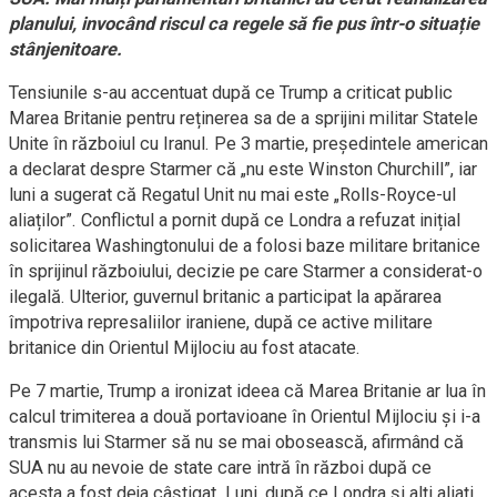
planului, invocând riscul ca regele să fie pus într-o situație
stânjenitoare.
Tensiunile s-au accentuat după ce Trump a criticat public
Marea Britanie pentru reținerea sa de a sprijini militar Statele
Unite în războiul cu Iranul. Pe 3 martie, președintele american
a declarat despre Starmer că „nu este Winston Churchill”, iar
luni a sugerat că Regatul Unit nu mai este „Rolls-Royce-ul
aliaților”. Conflictul a pornit după ce Londra a refuzat inițial
solicitarea Washingtonului de a folosi baze militare britanice
în sprijinul războiului, decizie pe care Starmer a considerat-o
ilegală. Ulterior, guvernul britanic a participat la apărarea
împotriva represaliilor iraniene, după ce active militare
britanice din Orientul Mijlociu au fost atacate.
Pe 7 martie, Trump a ironizat ideea că Marea Britanie ar lua în
calcul trimiterea a două portavioane în Orientul Mijlociu și i-a
transmis lui Starmer să nu se mai obosească, afirmând că
SUA nu au nevoie de state care intră în război după ce
acesta a fost deja câștigat. Luni, după ce Londra și alți aliați