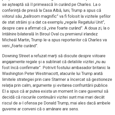
se așteaptă să îl primească în curând pe Charles. La o
conferință de presă la Casa Albă, luni, Trump a spus că
viitorul său „ballroom magnific” va fi folosit la vizitele șefilor
de stat străini și a dat ca exemplu „regele Regatului Unit”,
despre care a afirmat că „vine foarte curând”. A doua zi, la o
întâlnire bilaterală în Biroul Oval cu premierul irlandez
Micheál Martin, Trump le-a spus reporterilor că Charles va
veni „foarte curând”.
Downing Street a refuzat marți să discute despre viitoare
angajamente regale și a subliniat că detaliile vizitei „nu au
fost încă confirmate”. Potrivit fostului ambasador britanic la
Washington Peter Westmacott, atacurile lui Trump arată
limitele strategiei prin care Starmer a încercat să gestioneze
relația prin calm, argumente și evitarea confruntării publice.
El a spus că ar putea exista un moment în care guvernul să
decidă că riscurile continuării vizitei sunt mai mari decât
riscul de a-l ofensa pe Donald Trump, mai ales dacă ambele
guverne ar conveni că o amânare are sens.