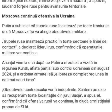
informațiilor noastre, mâine Sudja va fi a noastră”, a spus el,
lăudând forțele ruse pentru avansurile teritoriale.
Moscova continuă ofensiva în Ucraina
Putin a subliniat că trupele ruse înaintează pe toate fronturile
și că Moscova își va atinge obiectivele militare.
„Trupele ruse înaintează practic în toate sectoarele liniei de
contact”, a declarat liderul rus, confirmând că operațiunile
militare vor continua.
Anunțul vine la o zi după ce Putin a efectuat o vizită în
regiunea Kursk, aflată parțial sub control ucrainean din august
2024, și a ordonat armatei să „elibereze complet regiunea în
cel mai scurt timp”.
„Obiectivele contratacului vor fi îndeplinite. Suntem pe cale
să recuperăm toate localitățile din jurul Sudja”, a spus el,
confirmând că ofensiva rusă va continua, în ciuda armistițiului
propus de SUA.