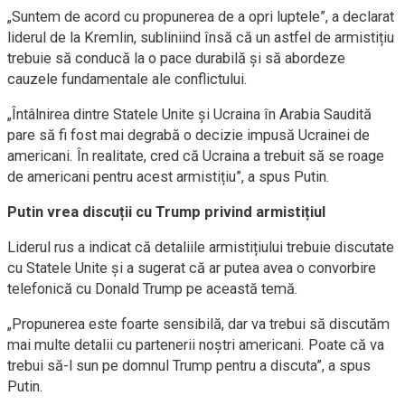
„Suntem de acord cu propunerea de a opri luptele”, a declarat
liderul de la Kremlin, subliniind însă că un astfel de armistițiu
trebuie să conducă la o pace durabilă și să abordeze
cauzele fundamentale ale conflictului.
„Întâlnirea dintre Statele Unite și Ucraina în Arabia Saudită
pare să fi fost mai degrabă o decizie impusă Ucrainei de
americani. În realitate, cred că Ucraina a trebuit să se roage
de americani pentru acest armistițiu”, a spus Putin.
Putin vrea discuții cu Trump privind armistițiul
Liderul rus a indicat că detaliile armistițiului trebuie discutate
cu Statele Unite și a sugerat că ar putea avea o convorbire
telefonică cu Donald Trump pe această temă.
„Propunerea este foarte sensibilă, dar va trebui să discutăm
mai multe detalii cu partenerii noștri americani. Poate că va
trebui să-l sun pe domnul Trump pentru a discuta”, a spus
Putin.