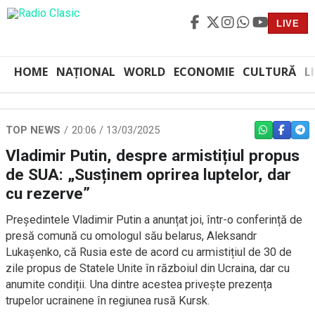
LIVE
HOME
NAȚIONAL
WORLD
ECONOMIE
CULTURĂ
L
TOP NEWS
20:06 / 13/03/2025
WHATSAPP
FACEBO
TEL
Vladimir Putin, despre armistițiul propus
de SUA: „Susținem oprirea luptelor, dar
cu rezerve”
Președintele Vladimir Putin a anunțat joi, într-o conferință de
presă comună cu omologul său belarus, Aleksandr
Lukașenko, că Rusia este de acord cu armistițiul de 30 de
zile propus de Statele Unite în războiul din Ucraina, dar cu
anumite condiții. Una dintre acestea privește prezența
trupelor ucrainene în regiunea rusă Kursk.