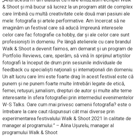
& Shoot şi mă bucur să lucrez la un program atât de complex
care îmbină cu multă creativitate cele două mari pasiuni ale
mele: fotografia şi artele performative. Am încercat să ne
imaginăm un festival care să aducă împreună interesele
celor care fac fotografie ca hobby, dar şi ale celor care sunt
profesionişti în domeniu. Pe lângă atelierele cu care brandul
Walk & Shoot a devenit faimos, am demarat şi un program de
Portfolio Reviews, care, sperăm, să vină în sprijinul artiştilor
fotografi la început de drum prin sesiunile individuale de
feedback cu specialişti naţionali şi internaţionali din domeniu.
Un alt lucru care îmi este foarte drag în acest festival este că
punem şi ne punem foarte multe întrebări legate de etică,
femei, retuşuri, jurnalism, drepturi de autor şi multe alte teme
interesante în sfera fotografiei prin intermediul evenimentelor
W-S Talks. Oare cum mai privesc oamenii fotografia? este o
întrebare la care caut răspunsuri cât mai diverse prin
experimentarea festivalului Walk & Shoot 2021 în calitate de
manager al programului.” – Alina Uşurelu, manager al
programului Walk & Shoot