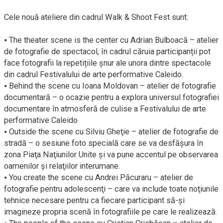
Cele nouă ateliere din cadrul Walk & Shoot Fest sunt:
⦁ The theater scene is the center cu Adrian Bulboacă – atelier
de fotografie de spectacol, în cadrul căruia participanții pot
face fotografii la repetițiile șnur ale unora dintre spectacole
din cadrul Festivalului de arte performative Caleido.
⦁ Behind the scene cu Ioana Moldovan – atelier de fotografie
documentară – o ocazie pentru a explora universul fotografiei
documentare în atmosferă de culise a Festivalului de arte
performative Caleido
⦁ Outside the scene cu Silviu Gheţie – atelier de fotografie de
stradă – o sesiune foto specială care se va desfăşura în
zona Piaţa Naţiunilor Unite şi va pune accentul pe observarea
oamenilor şi relaţiilor interumane.
⦁ You create the scene cu Andrei Păcuraru – atelier de
fotografie pentru adolescenţi – care va include toate noţiunile
tehnice necesare pentru ca fiecare participant să-și
imagineze propria scenă în fotografiile pe care le realizează.