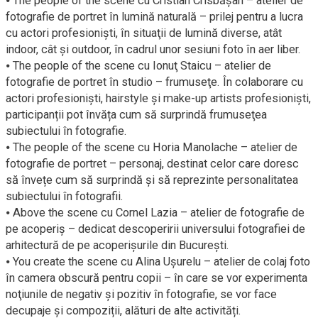
⦁ The people of the scene cu Cristian Crisbăşan – atelier de
fotografie de portret în lumină naturală – prilej pentru a lucra
cu actori profesionişti, în situaţii de lumină diverse, atât
indoor, cât şi outdoor, în cadrul unor sesiuni foto în aer liber.
⦁ The people of the scene cu Ionuţ Staicu – atelier de
fotografie de portret în studio – frumuseţe. În colaborare cu
actori profesionişti, hairstyle şi make-up artists profesioniști,
participanții pot învăța cum să surprindă frumuseţea
subiectului în fotografie.
⦁ The people of the scene cu Horia Manolache – atelier de
fotografie de portret – personaj, destinat celor care doresc
să învețe cum să surprindă și să reprezinte personalitatea
subiectului în fotografii.
⦁ Above the scene cu Cornel Lazia – atelier de fotografie de
pe acoperiş – dedicat descoperirii universului fotografiei de
arhitectură de pe acoperişurile din Bucureşti.
⦁ You create the scene cu Alina Uşurelu – atelier de colaj foto
în camera obscură pentru copii – în care se vor experimenta
noţiunile de negativ şi pozitiv în fotografie, se vor face
decupaje şi compoziții, alături de alte activități.