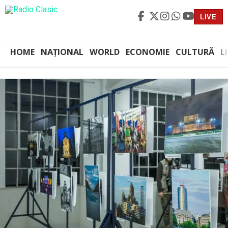
LIVE
HOME
NAȚIONAL
WORLD
ECONOMIE
CULTURĂ
L