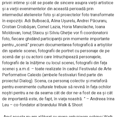
priviri intime și cât se poate de sincere asupra vieții artistice
și a vieții evenimentelor din această perioadă prin
intermediul atelierelor foto și al proiectelor foto transformate
în expoziții. Adi Bulboacă, Alina Ușurelu, Andrei Păcuraru,
Cristian Crisbășan, Cornel Lazia, Horia Manolache, Ioana
Moldovan, Ionuț Staicu și Silviu Gheție vor fi coordonatorii
foto, fiecare ghidând participanții prin momente importante
pentru „scenă” precum documentarea fotografică a artiștilor
din spatele scenei, fotografii de portret cu personaje de pe
scenă dar și cu actorii care întruchipează personajele,
fotografii de la înălțime cu locul scenei, fotografii din fața
scenei ș.a.m.d. – toate realizate în cadrul Festivalul de Arte
Performative Caleido (ambele festivaluri fiind parte din
proiectul Dialog). Scena, ca personaj colectiv și metaforă
pentru evenimente culturale trebuie să revină în fața ochilor
noștri pentru a ne da seama cât de dor ne-a fost de ea și cât
de importantă este, de fapt, în viața noastră. ” – Andreea Irina
Leu – co-fondator al brandului Walk & Shoot
„Anul acesta m-am alăturat cu mare entuziasm echipei Walk