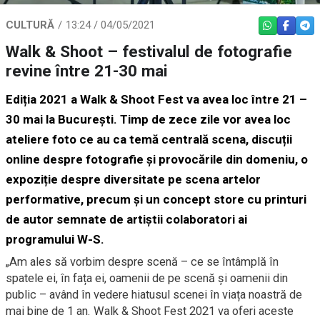
CULTURĂ
13:24 / 04/05/2021
WHATSAPP
FACEBO
TEL
Walk & Shoot – festivalul de fotografie
revine între 21-30 mai
Ediția 2021 a Walk & Shoot Fest va avea loc între 21 –
30 mai la București. Timp de zece zile vor avea loc
ateliere foto ce au ca temă centrală scena, discuții
online despre fotografie și provocările din domeniu, o
expoziție despre diversitate pe scena artelor
performative, precum și un concept store cu printuri
de autor semnate de artiştii colaboratori ai
programului W-S.
„Am ales să vorbim despre scenă – ce se întâmplă în
spatele ei, în fața ei, oamenii de pe scenă și oamenii din
public – având în vedere hiatusul scenei în viața noastră de
mai bine de 1 an. Walk & Shoot Fest 2021 va oferi aceste