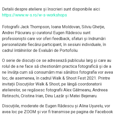
Detalii despre ateliere și înscrieri sunt disponibile aici:
https://www.w-s.ro/w-s-workshops
Fotografii Jack Thompson, Ioana Moldovan, Silviu Gheţie,
Andrei Păcuraru și curatorul Eugen Rădescu sunt
profesioniștii care vor oferi feedback, sfaturi şi îndrumări
personalizate fiecărui participant, în sesiuni individuale, în
cadrul întâlnirilor de Evaluări de Portofoliu.
O serie de discuții ce se adresează publicului larg și care au
rolul de a ne face să chestionăm practica fotografică şi de a
ne învăţa cum să consumăm mai sănătos fotografia vor avea
loc, de asemenea, în cadrul Walk & Shoot Fest 2021. Printre
invitații Discuțiilor Walk & Shoot, pe lângă coordonatorii
atelierelor, se regăsesc fotografii Alex Gâlmeanu, Andreea
Retinschi, Cristina Irian, Dinu Lazăr și Matei Bejenaru.
Discuțiile, moderate de Eugen Rădescu şi Alina Uşurelu, vor
avea loc pe ZOOM şi vor fi transmise pe pagina de Facebook