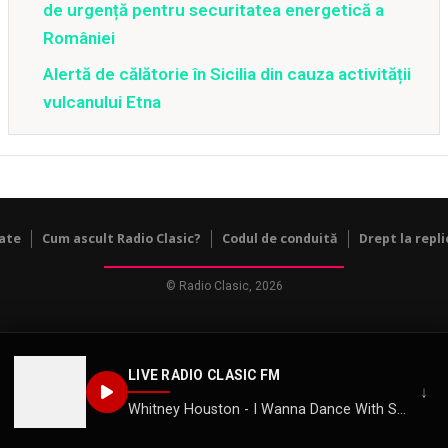
de urgență pentru securitatea energetică a
României
Alertă de călătorie în Sicilia din cauza activității
vulcanului Etna
tate
Cum ascult Radio Clasic?
Codul de conduită
Drept la repli
© Radio Clasic, 2026
LIVE RADIO CLASIC FM
↓
Whitney Houston - I Wanna Dance With Somebody (Who Loves Me)