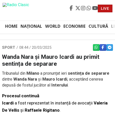
LIVE
HOME
NAȚIONAL
WORLD
ECONOMIE
CULTURĂ
L
SPORT
08:44 / 20/03/2025
WHATSAPP
FACEBO
TEL
Wanda Nara și Mauro Icardi au primit
sentința de separare
Tribunalul din
Milano
a pronunțat ieri
sentința de separare
dintre
Wanda Nara
și
Mauro Icardi
, acceptând cererea
depusă de fostul jucător al
Interului
.
Procesul continuă
Icardi
a fost reprezentat în instanță de avocații
Valeria
De Vellis
și
Raffaele Rigitano
.