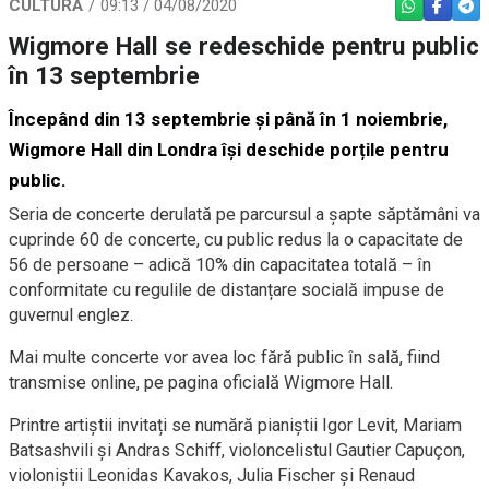
CULTURĂ
09:13 / 04/08/2020
WHATSAPP
FACEBO
TEL
Wigmore Hall se redeschide pentru public
în 13 septembrie
Începând din 13 septembrie și până în 1 noiembrie,
Wigmore Hall din Londra își deschide porțile pentru
public.
Seria de concerte derulată pe parcursul a șapte săptămâni va
cuprinde 60 de concerte, cu public redus la o capacitate de
56 de persoane – adică 10% din capacitatea totală – în
conformitate cu regulile de distanțare socială impuse de
guvernul englez.
Mai multe concerte vor avea loc fără public în sală, fiind
transmise online, pe pagina oficială Wigmore Hall.
Printre artiștii invitați se numără pianiștii Igor Levit, Mariam
Batsashvili și Andras Schiff, violoncelistul Gautier Capuçon,
violoniștii Leonidas Kavakos, Julia Fischer și Renaud