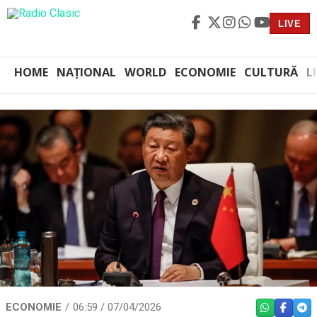
LIVE
HOME
NAȚIONAL
WORLD
ECONOMIE
CULTURĂ
L
ECONOMIE
06:59 / 07/04/2026
WHATSAPP
FACEBO
TEL