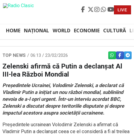
LIVE
HOME
NAȚIONAL
WORLD
ECONOMIE
CULTURĂ
L
TOP NEWS
06:13 / 23/02/2026
WHATSAPP
FACEBO
TEL
Zelenski afirmă că Putin a declanșat Al
III-lea Război Mondial
Președintele Ucrainei, Volodimir Zelenski, a declarat că
Vladimir Putin a inițiat un nou război mondial, subliniind
nevoia de a-l opri urgent. Într-un interviu
acordat
BBC,
Zelenski a discutat despre teritoriile disputate și despre
impactul acestora asupra societății ucrainene.
Președintele ucrainean Volodimir Zelenski a afirmat că
Vladimir Putin a declanșat ceea ce el consideră a fi al treilea