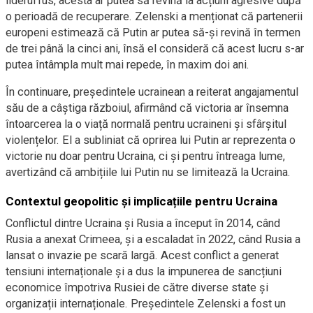
liderul rus, acesta ar putea să revină la acțiuni agresive după
o perioadă de recuperare. Zelenski a menționat că partenerii
europeni estimează că Putin ar putea să-și revină în termen
de trei până la cinci ani, însă el consideră că acest lucru s-ar
putea întâmpla mult mai repede, în maxim doi ani.
În continuare, președintele ucrainean a reiterat angajamentul
său de a câștiga războiul, afirmând că victoria ar însemna
întoarcerea la o viață normală pentru ucraineni și sfârșitul
violențelor. El a subliniat că oprirea lui Putin ar reprezenta o
victorie nu doar pentru Ucraina, ci și pentru întreaga lume,
avertizând că ambițiile lui Putin nu se limitează la Ucraina.
Contextul geopolitic și implicațiile pentru Ucraina
Conflictul dintre Ucraina și Rusia a început în 2014, când
Rusia a anexat Crimeea, și a escaladat în 2022, când Rusia a
lansat o invazie pe scară largă. Acest conflict a generat
tensiuni internaționale și a dus la impunerea de sancțiuni
economice împotriva Rusiei de către diverse state și
organizații internaționale. Președintele Zelenski a fost un