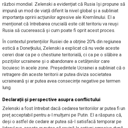
război mondial. Zelenski a evidențiat că Rusia își propune să
impună un mod de viață diferit la nivel global și a subliniat
importanța opririi acțiunilor agresive ale Kremlinului. El a
menționat că întrebarea crucială este cât teritoriu va reuși
Rusia să cucerească și cum poate fi oprit acest proces.
În contextul pretențiilor Rusiei de a obține 20% din regiunea
estică a Donețkului, Zelenski a explicat că nu vede aceste
cereri doar ca pe o chestiune teritorială, ci ca pe o slăbire a
pozițiilor ucrainene și o abandonare a cetățenilor care
locuiesc în acele zone. Președintele Ucrainei a subliniat că o
retragere din aceste teritorii ar putea diviza societatea
ucraineană și ar putea avea consecințe negative pe termen
lung.
Declarații și perspective asupra conflictului
Zelenski a fost întrebat dacă cedarea teritoriilor ar putea fi un
preț acceptabil pentru a-l mulțumi pe Putin. El a răspuns că,
deși o astfel de cedare ar putea să-l satisfacă temporar pe