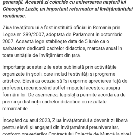
generații. Această zi coincide cu aniversarea nașterii lui
Gheorghe Lazăr, un important reformator al învățământului
românesc.
Ziua Învățătorului a fost instituită oficial în România prin
Legea nr. 289/2007, adoptată de Parlament în octombrie
2007. Această lege stabilește data de 5 iunie ca o
sărbătoare dedicată cadrelor didactice, marcată anual în
toate unitățile de învățământ din țară.
Importanța acestei zile este subliniată prin activitățile
organizate în școli, care includ festivități și programe
artistice. Elevii au ocazia să își exprime aprecierea față de
profesori, recunoscând astfel impactul acestora asupra
formării lor. De asemenea, legislația permite acordarea de
premii și distincții cadrelor didactice cu rezultate
remarcabile.
Începând cu anul 2023, Ziua Învățătorului a devenit zi liberă
pentru elevii și angajații din învățământul preuniversitar,
conform prevederilor Contractului Colectiv de Muncă la nivel