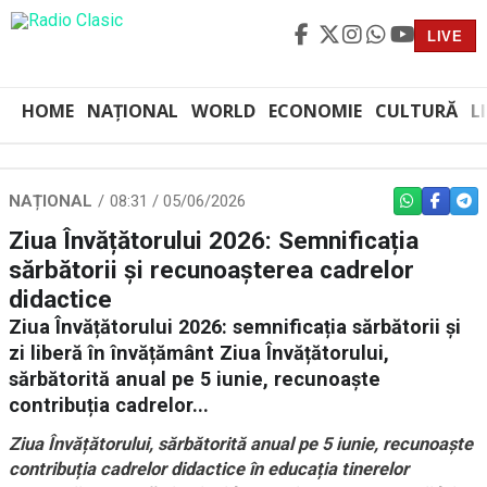
LIVE
HOME
NAȚIONAL
WORLD
ECONOMIE
CULTURĂ
L
NAȚIONAL
08:31 / 05/06/2026
WHATSAPP
FACEBO
TEL
Ziua Învățătorului 2026: Semnificația
sărbătorii și recunoașterea cadrelor
didactice
Ziua Învățătorului 2026: semnificația sărbătorii și
zi liberă în învățământ Ziua Învățătorului,
sărbătorită anual pe 5 iunie, recunoaște
contribuția cadrelor...
Ziua Învățătorului, sărbătorită anual pe 5 iunie, recunoaște
contribuția cadrelor didactice în educația tinerelor