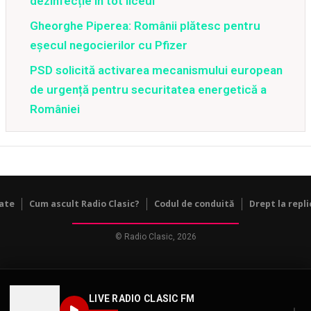
dezinfecție în tot liceul
Gheorghe Piperea: Românii plătesc pentru
eșecul negocierilor cu Pfizer
PSD solicită activarea mecanismului european
de urgență pentru securitatea energetică a
României
tate
Cum ascult Radio Clasic?
Codul de conduită
Drept la repli
© Radio Clasic, 2026
LIVE RADIO CLASIC FM
↓