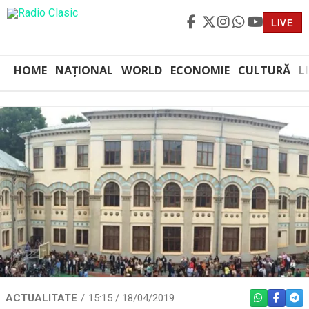
LIVE
HOME
NAȚIONAL
WORLD
ECONOMIE
CULTURĂ
L
ACTUALITATE
15:15 / 18/04/2019
WHATSAPP
FACEBO
TEL