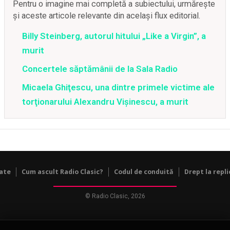
Pentru o imagine mai completă a subiectului, urmărește
și aceste articole relevante din același flux editorial.
Billy Steinberg, autorul hitului „Like a Virgin”, a
murit
Concertele săptămânii de la Sala Radio
Micaela Ghiţescu, una dintre primele victime ale
torţionarului Alexandru Vişinescu, a murit
tate
Cum ascult Radio Clasic?
Codul de conduită
Drept la repli
© Radio Clasic, 2026