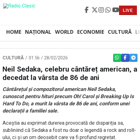
LIVE
HOME
NAȚIONAL
WORLD
ECONOMIE
CULTURĂ
L
CULTURĂ
01:56 / 28/02/2026
WHATSAPP
FACEBO
TEL
Neil Sedaka, celebru cântăreț american, a
decedat la vârsta de 86 de ani
Cântărețul și compozitorul american Neil Sedaka,
cunoscut pentru hituri precum Oh! Carol și Breaking Up Is
Hard To Do, a murit la vârsta de 86 de ani, conform unei
declarații a familiei sale.
Aceștia au exprimat durerea provocată de dispariția sa,
subliniind că Sedaka a fost nu doar o legendă a rock and roll-
ului, ci și un om deosebit care va fi profund regretat.