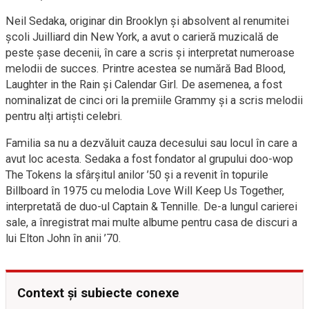
Neil Sedaka, originar din Brooklyn și absolvent al renumitei
școli Juilliard din New York, a avut o carieră muzicală de
peste șase decenii, în care a scris și interpretat numeroase
melodii de succes. Printre acestea se numără Bad Blood,
Laughter in the Rain și Calendar Girl. De asemenea, a fost
nominalizat de cinci ori la premiile Grammy și a scris melodii
pentru alți artiști celebri.
Familia sa nu a dezvăluit cauza decesului sau locul în care a
avut loc acesta. Sedaka a fost fondator al grupului doo-wop
The Tokens la sfârșitul anilor ’50 și a revenit în topurile
Billboard în 1975 cu melodia Love Will Keep Us Together,
interpretată de duo-ul Captain & Tennille. De-a lungul carierei
sale, a înregistrat mai multe albume pentru casa de discuri a
lui Elton John în anii ’70.
Context și subiecte conexe